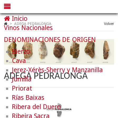
Inicio
>
ADEGA PEDRALONGA
Volver
Vinos Nacionales
DENOMINACIONES DE ORIGEN
Bierzo
Cava
Jerez-Xérès-Sherry y Manzanilla
ADEGA PEDRALONGA
Jumilla
Priorat
Rías Baixas
Ribera del Duero
Ribeira Sacra