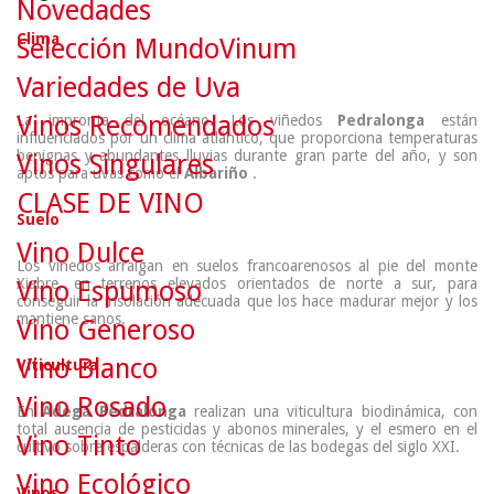
Novedades
Clima
Selección MundoVinum
Variedades de Uva
Vinos Recomendados
La impronta del océano.
Los viñedos
Pedralonga
están
influenciados por un clima atlántico, que proporciona temperaturas
benignas y abundantes lluvias durante gran parte del año, y son
Vinos Singulares
aptos para uvas como el
Albariño
.
CLASE DE VINO
Suelo
Vino Dulce
Los viñedos arraigan en suelos francoarenosos al pie del monte
Xiabre, en terrenos elevados orientados de norte a sur, para
Vino Espumoso
conseguir la insolación adecuada que los hace madurar mejor y los
mantiene sanos.
Vino Generoso
Vino Blanco
Viticultura
Vino Rosado
En
Adega Pedralonga
realizan una viticultura biodinámica, con
total ausencia de pesticidas y abonos minerales, y el esmero en el
Vino Tinto
cultivo sobre espalderas con técnicas de las bodegas del siglo XXI.
Vino Ecológico
Vinos