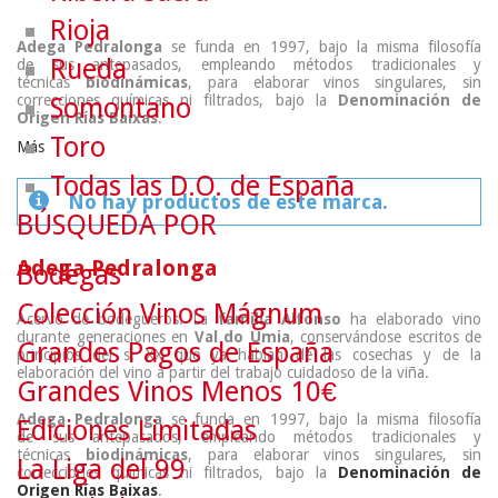
Rioja
Adega Pedralonga
se funda en 1997, bajo la misma filosofía
Rueda
de sus antepasados, empleando métodos tradicionales y
técnicas
biodinámicas
, para elaborar vinos singulares, sin
correcciones químicas ni filtrados, bajo la
Denominación de
Somontano
Origen Rías Baixas
.
Toro
Más
Todas las D.O. de España
No hay productos de este marca.
BÚSQUEDA POR
Adega Pedralonga
Bodegas
Colección Vinos Mágnum
Acervo de bodegueros.
La
familia Alfonso
ha elaborado vino
durante generaciones en
Val do Umia
, conservándose escritos de
Grandes Pagos de España
principios del s. XX que ya hablan de las cosechas y de la
elaboración del vino a partir del trabajo cuidadoso de la viña.
Grandes Vinos Menos 10€
Adega Pedralonga
se funda en 1997, bajo la misma filosofía
Ediciones Limitadas
de sus antepasados, empleando métodos tradicionales y
técnicas
biodinámicas
, para elaborar vinos singulares, sin
La Liga del 99
correcciones químicas ni filtrados, bajo la
Denominación de
Origen Rías Baixas
.