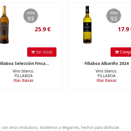
25.9
€
17.9
€
PEÑIN
PEÑIN
93
93
Sin Stock
Compr
illaboa Selección Finca...
Fillaboa Albariño 2024
Vino blanco.
Vino blanco.
FILLABOA
FILLABOA
Rías Baixas
Rías Baixas
 con vinos exclusivos, modernos y elegantes, hechos para disfrutar.