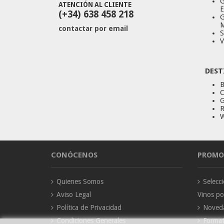
G
ATENCIÓN AL CLIENTE
E
(+34) 638 458 218
G
M
contactar por email
S
V
DEST
B
C
G
R
W
CONÓCENOS
PROMO
Quienes Somos
Selec
Aviso Legal
Vinos p
Política de Privacidad
Noved
Condiciones Generales
Forma