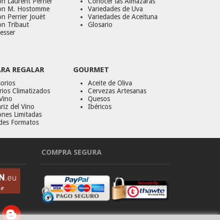
n Laurent Perrier
Conocer las Almazaras
on M. Hostomme
Variedades de Uva
n Perrier Jouët
Variedades de Aceituna
on Tribaut
Glosario
esser
ARA REGALAR
GOURMET
orios
Aceite de Oliva
ios Climatizados
Cervezas Artesanas
Vino
Quesos
riz del Vino
Ibéricos
ones Limitadas
des Formatos
COMPRA SEGURA