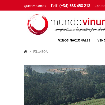
Telf. (+34) 638 458 218
Quienes Somos
Contac
VINOS NACIONALES
VIN
>
FILLABOA