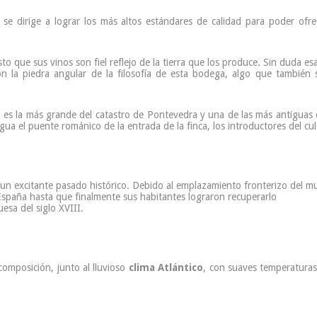
 se dirige a lograr los más altos estándares de calidad para poder ofre
o que sus vinos son fiel reflejo de la tierra que los produce. Sin duda esa
 la piedra angular de la filosofía de esta bodega, algo que también 
go, es la más grande del catastro de Pontevedra y una de las más antiguas
a el puente románico de la entrada de la finca, los introductores del cult
 un excitante pasado histórico. Debido al emplazamiento fronterizo del mu
España hasta que finalmente sus habitantes lograron recuperarlo
esa del siglo XVIII.
omposición, junto al lluvioso
clima Atlántico
, con suaves temperaturas 