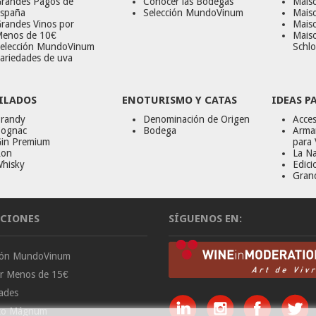
randes Pagos de
Conocer las Bodegas
Maiso
spaña
Selección MundoVinum
Mais
randes Vinos por
Maiso
enos de 10€
Mais
elección MundoVinum
Schlo
ariedades de uva
ILADOS
ENOTURISMO Y CATAS
IDEAS P
randy
Denominación de Origen
Acces
ognac
Bodega
Armar
in Premium
para 
on
La Na
hisky
Edici
Gran
CIONES
SÍGUENOS EN:
ción MundoVinum
or Menos de 15€
ades
to Mágnum