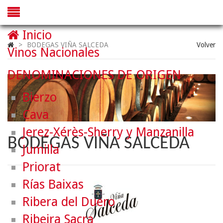
Inicio
>
BODEGAS VIÑA SALCEDA
Volver
Vinos Nacionales
DENOMINACIONES DE ORIGEN
Bierzo
Cava
Jerez-Xérès-Sherry y Manzanilla
BODEGAS VIÑA SALCEDA
Jumilla
Priorat
Rías Baixas
Ribera del Duero
Ribeira Sacra