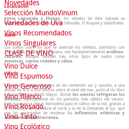
Novedades
Localización
Selección MundoVinum
Entre Laguardia y Elciego
, los viñedos de Viña Salceda se
Variedades de Uva
encuentran en los términos de La Dehesilla, El Roquial y Valdefrailes.
Vinos Recomendados
Suelo
Vinos Singulares
Los suelos sobre los que se asientan los viñedos, plantados con
CLASE DE VINO
Tempranillo, Mazuelo y Graciano, son fundamentalmente
arcilloso-
calcáreo
, aunque también hay otros tipos de suelos como
areniscas, cantos rodados y caliza.
Vino Dulce
Viñedo
Vino Espumoso
Vino Generoso
Los viñedos están ubicados en las vertientes sur y sureste, a una
altitud de 410 a 450 metros sobre el nivel del mar, junto al río Ebro
Vino Blanco
y la confluencia del río Mayor, donde
los vientos refrigeran los
viñedos
, especialmente en los períodos más cálidos del verano.
Este lugar goza de un microclima para el cultivo de la vid, gracias a
Vino Rosado
la coordillera de Cantabria al norte y la de la Demanda al sur, que
son las encargadas de moderar las
influencias atlánticas y
Vino Tinto
continental-mediterránea.
Vino Ecológico