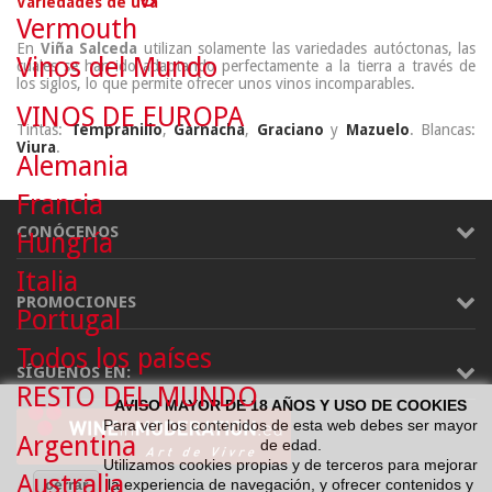
Variedades de uva
Vermouth
En
Viña Salceda
utilizan solamente las variedades autóctonas, las
Vinos del Mundo
cuales se han ido adaptando perfectamente a la tierra a través de
los siglos, lo que permite ofrecer unos vinos incomparables.
VINOS DE EUROPA
Tintas:
Tempranillo
,
Garnacha
,
Graciano
y
Mazuelo
. Blancas:
Viura
.
Alemania
Francia
CONÓCENOS
Hungría
Italia
PROMOCIONES
Portugal
Todos los países
SÍGUENOS EN:
RESTO DEL MUNDO
AVISO MAYOR DE 18 AÑOS Y USO DE COOKIES
Para ver los contenidos de esta web debes ser mayor
Argentina
de edad.
Utilizamos cookies propias y de terceros para mejorar
Australia
cerrar
la experiencia de navegación, y ofrecer contenidos y