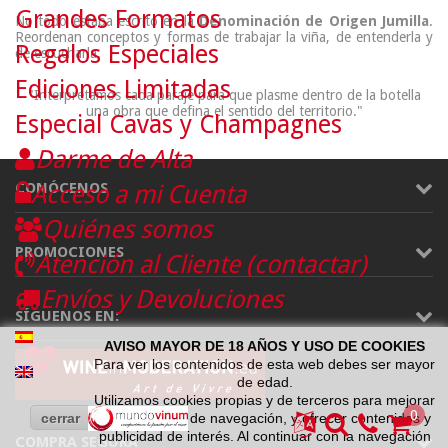
Grandes Formatos
No todo estaba escrito en la
Denominación de Origen Jumilla
.
Reordenan conceptos y formas de trabajar la viña, de entenderla y
Regalos Especiales
de escucharla.
Ediciones Limitadas
"Interpretamos cada paraje para que plasme dentro de la botella
una obra que defina el sentido del territorio."
Especial Cavas y Champagnes
Darme de Alta
CONÓCENOS
Acceso a mi Cuenta
Quiénes somos
PROMOCIONES
Atención al Cliente (contactar)
Envíos y Devoluciones
SÍGUENOS EN:
AVISO MAYOR DE 18 AÑOS Y USO DE COOKIES
Para ver los contenidos de esta web debes ser mayor
de edad.
Utilizamos cookies propias y de terceros para mejorar
0
cerrar
la experiencia de navegación, y ofrecer contenidos y
publicidad de interés. Al continuar con la navegación
COMPRA SEGURA