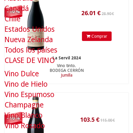
Canadá
115.00 €
- 10 %
Chile
Estados Unidos
Comprar
Nueva Zelanda
Todos los países
La Servil 2024
CLASE DE VINO
103.5
€
Vino tinto.
BODEGA CERRÓN
Vino Dulce
Jumilla
Vino de Hielo
Vino Espumoso
115.00 €
Champagne
Vino Blanco
- 10 %
Vino Rosado