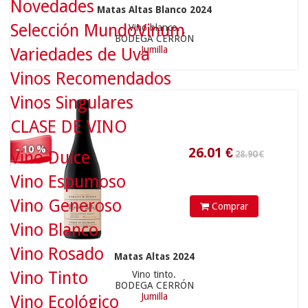
Novedades
Matas Altas Blanco 2024
28.90 €
Selección MundoVinum
Vino blanco.
BODEGA CERRÓN
Jumilla
Variedades de Uva
Vinos Recomendados
26.01
€
Vinos Singulares
CLASE DE VINO
- 10 %
Vino Dulce
Vino Espumoso
Vino Generoso
Comprar
Vino Blanco
72.90 €
Vino Rosado
Matas Altas 2024
Vino Tinto
Vino tinto.
BODEGA CERRÓN
Jumilla
Vino Ecológico
65.61
€