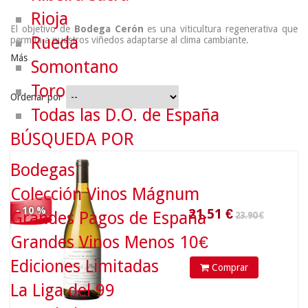
Rioja
El objetivo de
Bodega Cerón
es una viticultura regenerativa que
Rueda
permita a nuestros viñedos adaptarse al clima cambiante.
Más
Somontano
Toro
Ordenar por
Todas las D.O. de España
23.90 €
BÚSQUEDA POR
21.51
€
Bodegas
Colección Vinos Mágnum
- 10 %
Grandes Pagos de España
Grandes Vinos Menos 10€
Ediciones Limitadas
Comprar
La Liga del 99