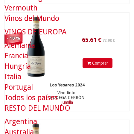
Vermouth
Vinos del Mundo
VINOS DE EUROPA
- 10 %
Alemania
28.90 €
Francia
Comprar
Hungría
Italia
Los Yesares 2024
Portugal
Vino tinto.
Todos los países
26.01
€
BODEGA CERRÓN
Jumilla
RESTO DEL MUNDO
Argentina
Australia