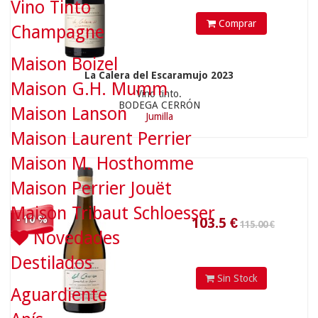
Vino Tinto
Comprar
Champagne
103.5
€
Maison Boizel
La Calera del Escaramujo 2023
Maison G.H. Mumm
Vino tinto.
BODEGA CERRÓN
Maison Lanson
Jumilla
Maison Laurent Perrier
Maison M. Hosthomme
Maison Perrier Jouët
Maison Tribaut Schloesser
- 10 %
Novedades
Destilados
Sin Stock
Aguardiente