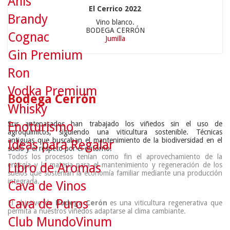
Anís
El Cerrico 2022
Brandy
Vino blanco.
BODEGA CERRÓN
Cognac
Jumilla
Gin Premium
Ron
Vodka Premium
Bodega Cerrón
Whisky
Enoturismo
Sus antepasados han trabajado los viñedos sin el uso de
agroquímicos, siguiendo una viticultura sostenible. Técnicas
antiguas que buscaban el mantenimiento de la biodiversidad en el
Ideas para Regalar
suelo y el respeto por el entorno.
Todos los procesos tenían como fin el aprovechamiento de la
Libro de Aromas
energía y la materia para el mantenimiento y regeneración de los
suelos que sostenían la economía familiar mediante una producción
integrada.
Cava de Vinos
Cava de Puros
El objetivo de
Bodega Cerón
es una viticultura regenerativa que
permita a nuestros viñedos adaptarse al clima cambiante.
Club MundoVinum