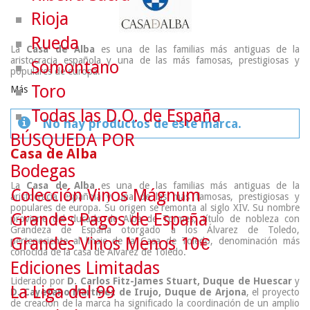
Rioja
Rueda
La
Casa de Alba
es una de las familias más antiguas de la
aristocracia española y una de las más famosas, prestigiosas y
Somontano
populares de europa.
Toro
Más
Todas las D.O. de España
No hay productos de este marca.
BÚSQUEDA POR
Casa de Alba
Bodegas
La
Casa de Alba
es una de las familias más antiguas de la
Colección Vinos Mágnum
aristocracia española y una de las más famosas, prestigiosas y
populares de europa. Su origen se remonta al siglo XIV. Su nombre
Grandes Pagos de España
proviene del ducado de Alba de Tormes, título de nobleza con
Grandeza de España otorgado a los Álvarez de Toledo,
Grandes Vinos Menos 10€
perteneciente al linaje de la Casa de Toledo, denominación más
conocida de la casa de Álvarez de Toledo.
Ediciones Limitadas
Liderado por
D. Carlos Fitz-James Stuart, Duque de Huescar
y
La Liga del 99
D. Cayetano Martinez de Irujo, Duque de Arjona
, el proyecto
de creación de la marca ha significado la coordinación de un amplio