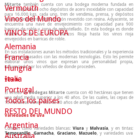
Mitarte
también cuenta con una bodega moderna
fundada en
Vermouth
1992. Dispone de ocho depósitos de acero inoxidable con capacidad
para 16.000 kgs. cada uno, tren de vendimia, prensa, y depósitos
Vinos del Mundo
de almacenamiento de hormigón revestido con resina. Adyacente, se
encuentra una nave de envejecimiento con capacidad para 900
barricas de roble y zona de embotellado. En esta bodega es donde
VINOS DE EUROPA
realizan desde sus
vinos blancos Rioja
hasta los
vinos rioja
envejecidos en barricas de roble
.
Alemania
En sus instalaciones aunan los métodos tradicionales y la experiencia
Francia
de sus antepasados con las modernas tecnologías. Esto les permite
elaborar unos vinos que expresan una personalidad propia,
Hungría
influenciada por los viñedos de donde proceden.
Italia
Viñedo
Portugal
El viñedo de
Bodegas Mitarte
cuenta con 40 hectáreas que tienen
una edad media superior a los 40 años. De las cuales, las cepas de
Todos los países
15 hectáreas tienen
más de 80 años de antigüedad
.
RESTO DEL MUNDO
Variedades de uva
Argentina
Cultivan como variedades blancas:
Viura
y
Malvasía
, y en tintas:
Tempranillo
,
Garnacha
,
Graciano
,
Mazuelo
, y
variedades uva
Australia
experimentales