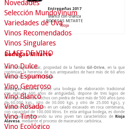
Novedades
Entrepeñas 2017
Selección MundoVinum
Blanco con crianza
BODEGAS MITARTE
Variedades de Uva
Rioja
Vinos Recomendados
Vinos Singulares
CLASE DE VINO
Bodegas Mitarte
Vino Dulce
Una
bodega familiar
, propiedad de la familia
Gil-Orive
, en la que
continúan la herencia de sus antepasados de hace más de 60 años
Vino Espumoso
elaborando
v
inos de Rioja
.
Vino Generoso
Bodegas Mitarte
posee una bodega de elaboración tradicional
con más de 600 años de antigüedad, dispone de tres lagos de
Vino Blanco
hormigón abiertos hechos con piedra de hace más de 500 años (uno
de 60.000 kgs., otro de 30.000 kgs. y otro de 25.000 kgs.), y
Vino Rosado
depósitos de hormigón en un calado excavado en roca centenaria,
con capacidad de 100.000 litros. En esta antigua bodega, es donde
Vino Tinto
hoy siguen elaborando su
vino joven
tan característico de
Rioja
Alavesa
, mediante el proceso de maceración carbónica.
Vino Ecológico