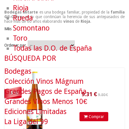
Rioja
Bodegas Mitarte
es una
bodega familiar
, propiedad de la
familia
Rueda
Gil-Orive
, en la que continúan la herencia de sus antepasados de
hace más de 60 años elaborando
v
inos
de
Rioja
.
Somontano
Más
Toro
Ordenar por
Todas las D.O. de España
BÚSQUEDA POR
9.80 €
Bodegas
9.31
€
Colección Vinos Mágnum
Grandes Pagos de España
- 5 %
Grandes Vinos Menos 10€
Ediciones Limitadas
Comprar
La Liga del 99