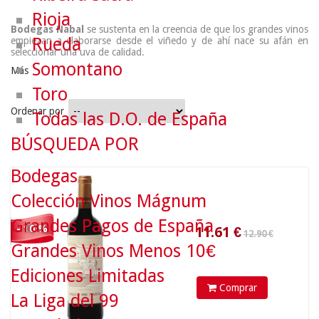
Rioja
Bodegas Nabal
se sustenta en la creencia de que los grandes vinos
Rueda
empiezan a elaborarse desde el viñedo y de ahí nace su afán en
seleccionar una uva de calidad.
Somontano
Más
Toro
Ordenar por
Todas las D.O. de España
12.90 €
BÚSQUEDA POR
Bodegas
11.61
€
Colección Vinos Mágnum
Grandes Pagos de España
- 10 %
Grandes Vinos Menos 10€
Ediciones Limitadas
Comprar
La Liga del 99