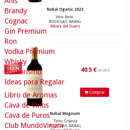
Anís
Brandy
Nabal Oganic 2023
44.90 €
Vino tinto.
Cognac
BODEGAS NABAL
Ribera del Duero
Gin Premium
Ron
Vodka Premium
Whisky
- 10 %
Enoturismo
Ideas para Regalar
40.41
€
Comprar
Libro de Aromas
22.50 €
Cava de Vinos
Cava de Puros
Nabal Magnum
Tinto Crianza
Club MundoVinum
BODEGAS NABAL