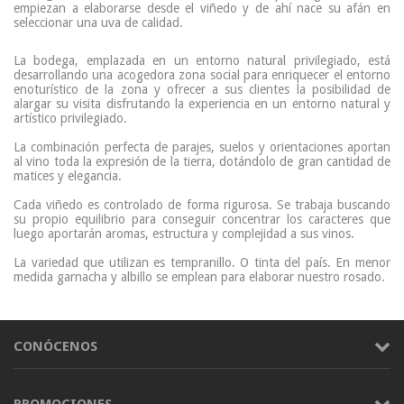
empiezan a elaborarse desde el viñedo y de ahí nace su afán en
seleccionar una uva de calidad.
La bodega, emplazada en un entorno natural privilegiado, está
desarrollando una acogedora zona social para enriquecer el entorno
enoturístico de la zona y ofrecer a sus clientes la posibilidad de
alargar su visita disfrutando la experiencia en un entorno natural y
artístico privilegiado.
La combinación perfecta de parajes, suelos y orientaciones aportan
al vino toda la expresión de la tierra, dotándolo de gran cantidad de
matices y elegancia.
Cada viñedo es controlado de forma rigurosa. Se trabaja buscando
su propio equilibrio para conseguir concentrar los caracteres que
luego aportarán aromas, estructura y complejidad a sus vinos.
La variedad que utilizan es tempranillo. O tinta del país. En menor
medida garnacha y albillo se emplean para elaborar nuestro rosado.
CONÓCENOS