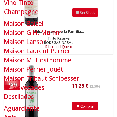
Vino Tinto
Champagne
Sin Stock
Maison Boizel
11.25
€
Maison G.H. Mumm
Nabal Reseva de la Familia...
Tinto Reserva
Maison Lanson
BODEGAS NABAL
Ribera del Duero
45.00 €
Maison Laurent Perrier
Maison M. Hosthomme
Maison Perrier Jouët
Maison Tribaut Schloesser
- 10 %
Novedades
Destilados
Comprar
Aguardiente
40.5
€