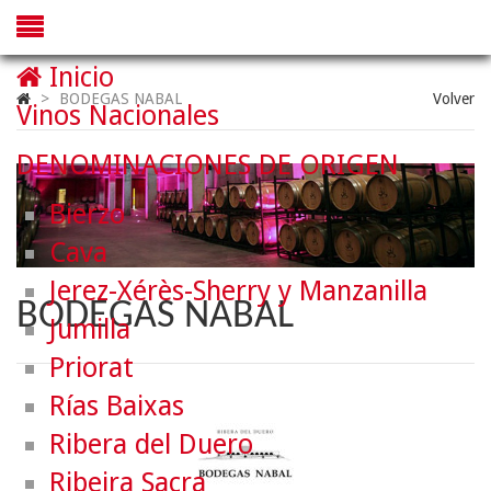
Inicio
>
BODEGAS NABAL
Volver
Vinos Nacionales
DENOMINACIONES DE ORIGEN
Bierzo
Cava
Jerez-Xérès-Sherry y Manzanilla
BODEGAS NABAL
Jumilla
Priorat
Rías Baixas
Ribera del Duero
Ribeira Sacra