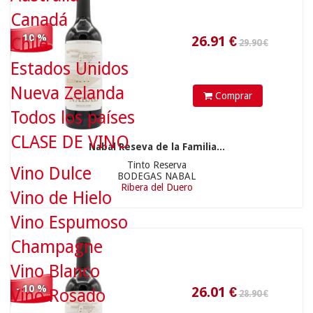
Canadá
28.90 €
- 10 %
Chile
Estados Unidos
Nueva Zelanda
Comprar
Todos los países
CLASE DE VINO
Nabal Reseva de la Familia...
26.01
€
Tinto Reserva
Vino Dulce
BODEGAS NABAL
Ribera del Duero
Vino de Hielo
Vino Espumoso
12.50 €
Champagne
Vino Blanco
- 10 %
Vino Rosado