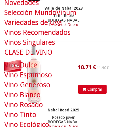
Novedades
Valle de Nabal 2023
Selección MundoVinum
11.90 €
Tinto Roble
BODEGAS NABAL
Variedades de Uva
Ribera del Duero
Vinos Recomendados
10.71
€
Vinos Singulares
CLASE DE VINO
Vino Dulce
- 10 %
Vino Espumoso
Vino Generoso
Comprar
Vino Blanco
64.00 €
Vino Rosado
Nabal Rosé 2025
Vino Tinto
Rosado joven
BODEGAS NABAL
Vino Ecológico
Ribera del Duero