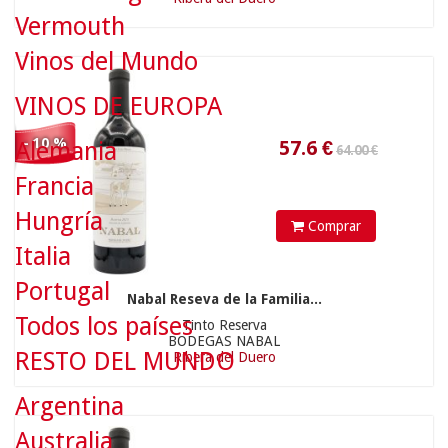
57.6
€
Vermouth
Vinos del Mundo
VINOS DE EUROPA
- 10 %
Alemania
Francia
29.90 €
Hungría
Comprar
Italia
Portugal
Nabal Reseva de la Familia...
Todos los países
Tinto Reserva
26.91
€
BODEGAS NABAL
RESTO DEL MUNDO
Ribera del Duero
Argentina
Australia