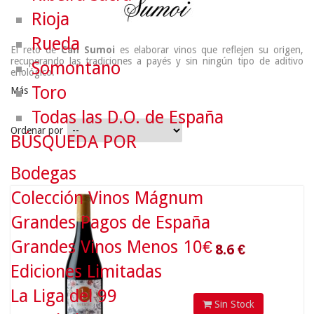
Rioja
Rueda
El reto de
Can Sumoi
es elaborar vinos que reflejen su origen,
recuperando las tradiciones a payés y sin ningún tipo de aditivo
Somontano
enológico.
Toro
Más
Todas las D.O. de España
Ordenar por
BÚSQUEDA POR
Bodegas
Colección Vinos Mágnum
8.6
€
Grandes Pagos de España
Grandes Vinos Menos 10€
Ediciones Limitadas
La Liga del 99
Sin Stock