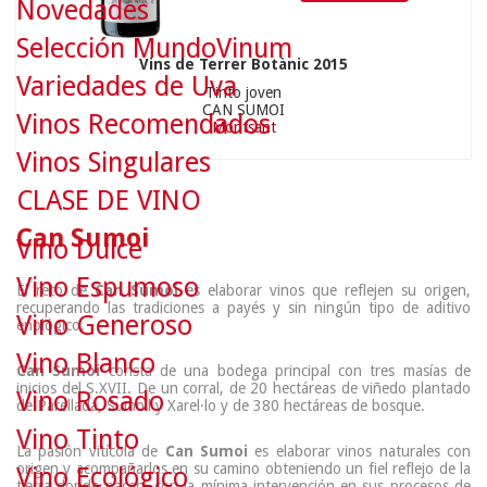
Novedades
Selección MundoVinum
Vins de Terrer Botànic 2015
Variedades de Uva
Tinto joven
CAN SUMOI
Vinos Recomendados
Montsant
Vinos Singulares
CLASE DE VINO
Can Sumoi
Vino Dulce
Vino Espumoso
El reto de
Can Sumoi
es elaborar vinos que reflejen su origen,
recuperando las tradiciones a payés y sin ningún tipo de aditivo
Vino Generoso
enológico.
Vino Blanco
Can Sumoi
consta de una bodega principal con tres masías de
inicios del S.XVII. De un corral, de 20 hectáreas de viñedo plantado
Vino Rosado
de Parellada, Sumoll y Xarel·lo y de 380 hectáreas de bosque.
Vino Tinto
La pasión vitícola de
Can Sumoi
es elaborar vinos naturales con
origen y acompañarlos en su camino obteniendo un fiel reflejo de la
Vino Ecológico
tierra donde nacen, con la mínima intervención en sus procesos de