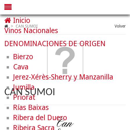
Inicio
>
CAN SUMOI
Volver
Vinos Nacionales
DENOMINACIONES DE ORIGEN
Bierzo
Cava
Jerez-Xérès-Sherry y Manzanilla
Jumilla
CAN SUMOI
Priorat
Rías Baixas
Ribera del Duero
Ribeira Sacra