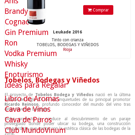
Anís
Brandy
Comprar
Cognac
Gin Premium
Leukade 2016
Tinto con crianza
Ron
TOBELOS, BODEGAS Y VIÑEDOS
Rioja
Vodka Premium
Whisky
Enoturismo
Tobelos, Bodegas y Viñedos
Ideas para Regalar
El proyecto de
Tobelos Bodega y Viñedos
nació en la última
Libro de Aromas
década del siglo XX de las inquietudes de su principal promotor
Ricardo Reinoso
, profundo conocedor del mundo del vino tras
Cava de Vinos
dirigir diversas bodegas.
Cava de Puros
Dicho proyecto le conduce al descubrimiento de un paraje
privilegiado donde poder ubicar su bodega, una construcción
vanguardista que rompe con la estética clásica de las bodegas de la
Club MundoVinum
zona.