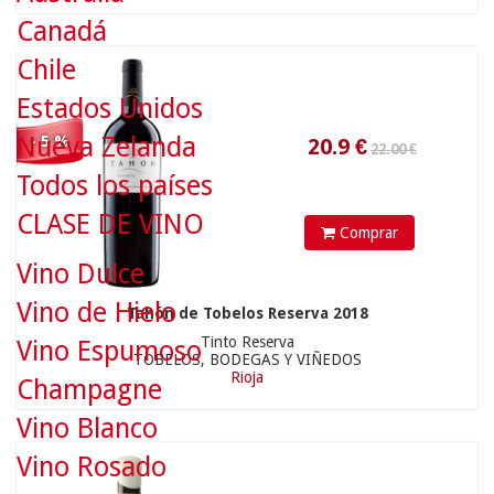
Canadá
Chile
Estados Unidos
40.90 €
Nueva Zelanda
- 5 %
Todos los países
CLASE DE VINO
Comprar
Vino Dulce
Vino de Hielo
38.86
€
Tahón de Tobelos Reserva 2018
Tinto Reserva
Vino Espumoso
TOBELOS, BODEGAS Y VIÑEDOS
Rioja
Champagne
Vino Blanco
27.00 €
Vino Rosado