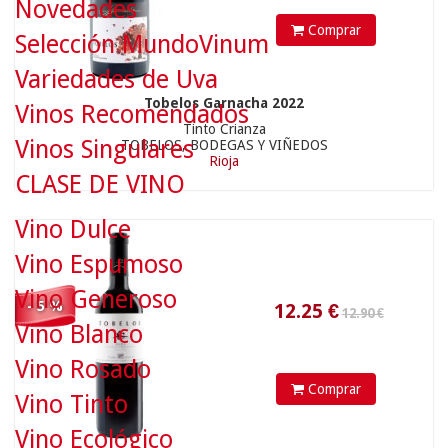
Novedades
Comprar
Selección MundoVinum
Variedades de Uva
Tobelos Garnacha 2022
12.90 €
Vinos Recomendados
Tinto Crianza
Vinos Singulares
TOBELOS, BODEGAS Y VIÑEDOS
Rioja
CLASE DE VINO
12.25
€
Vino Dulce
Vino Espumoso
Vino Generoso
- 5 %
Vino Blanco
Vino Rosado
Comprar
Vino Tinto
9.90 €
Vino Ecológico