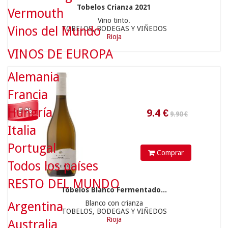
Tobelos Crianza 2021
Vermouth
Vino tinto.
Vinos del Mundo
TOBELOS, BODEGAS Y VIÑEDOS
Rioja
9.4
€
VINOS DE EUROPA
Alemania
Francia
Hungría
- 5 %
Italia
22.00 €
Portugal
Comprar
Todos los países
RESTO DEL MUNDO
Tobelos Blanco Fermentado...
Blanco con crianza
Argentina
20.9
€
TOBELOS, BODEGAS Y VIÑEDOS
Rioja
Australia