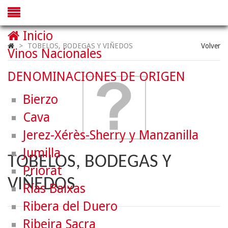
Inicio
>
TOBELOS, BODEGAS Y VIÑEDOS
Volver
Vinos Nacionales
DENOMINACIONES DE ORIGEN
Bierzo
Cava
Jerez-Xérès-Sherry y Manzanilla
Jumilla
TOBELOS, BODEGAS Y
Priorat
VIÑEDOS
Rías Baixas
Ribera del Duero
Ribeira Sacra