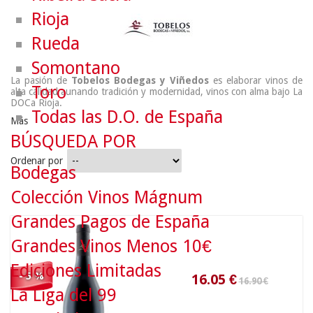
Rioja
Rueda
Somontano
La pasión de
Tobelos Bodegas y Viñedos
es elaborar vinos de
Toro
alta calidad aunando tradición y modernidad, vinos con alma bajo La
DOCa Rioja.
Todas las D.O. de España
Más
BÚSQUEDA POR
Ordenar por
Bodegas
16.90 €
Colección Vinos Mágnum
Grandes Pagos de España
16.05
€
Grandes Vinos Menos 10€
Ediciones Limitadas
- 5 %
La Liga del 99