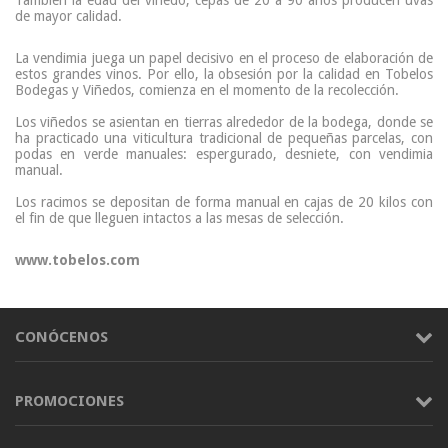
También la edad del viñedo, cepas de 20 a 90 años producen uvas
de mayor calidad.
La vendimia juega un papel decisivo en el proceso de elaboración de
estos grandes vinos. Por ello, la obsesión por la calidad en Tobelos
Bodegas y Viñedos, comienza en el momento de la recolección.
Los viñedos se asientan en tierras alrededor de la bodega, donde se
ha practicado una viticultura tradicional de pequeñas parcelas, con
podas en verde manuales: espergurado, desniete, con vendimia
manual.
Los racimos se depositan de forma manual en cajas de 20 kilos con
el fin de que lleguen intactos a las mesas de selección.
www.tobelos.com
CONÓCENOS
PROMOCIONES