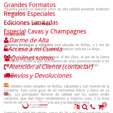
Grandes Formatos
"Nuestra pasión es elaborar vinos de alta calidad aunando tradición
Regalos Especiales
y modernidad"
Ediciones Limitadas
Grandes vinos de
DOCa Rioja
.
Especial Cavas y Champagnes
Localización
Darme de Alta
Tobelos Bodegas y Viñedos
está ubicada en Briñas, a 2 Km de
Acceso a mi Cuenta
Haro, en una de las zonas de mayor tradición vinícola La Rioja.
Quiénes somos
Situada en una colina rodeada por el Río Ebro, al pie de la Sierra
Cantabria y desde la que disfrutamos de unas preciosas vistas a los
montes Obarenes, las Conchas de Haro y los Riscos de Bilibio.
Atención al Cliente (contactar)
Envíos y Devoluciones
Viñedo
Sus viñedos están situados en Briñas, Labastida y San Vicente de la
Sonsierra. Esta zona goza de un microclima fresco y único en La
Rioja. Los principales factores de calidad son los suelos arcillo
calcáreos, que dan bajos rendimientos y mejores uvas, y la brisa
norte en verano, que refresca la uva y la mantiene sana.
0