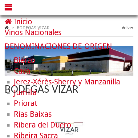
Inicio
>
BODEGAS VIZAR
Volver
Vinos Nacionales
DENOMINACIONES DE ORIGEN
Bierzo
Cava
Jerez-Xérès-Sherry y Manzanilla
BODEGAS VIZAR
Jumilla
Priorat
Rías Baixas
Ribera del Duero
Ribeira Sacra