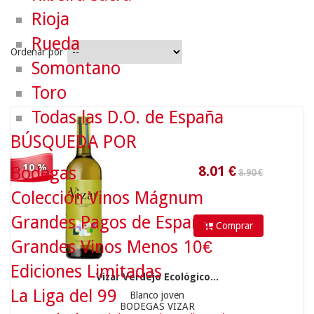
Rioja
Rueda
Ordenar por
Somontano
Toro
8.90 €
Todas las D.O. de España
8.01
€
BÚSQUEDA POR
- 10 %
Bodegas
Colección Vinos Mágnum
Grandes Pagos de España
Comprar
Grandes Vinos Menos 10€
Ediciones Limitadas
Vizar Verdejo Ecológico...
La Liga del 99
Blanco joven
6.25 €
BODEGAS VIZAR