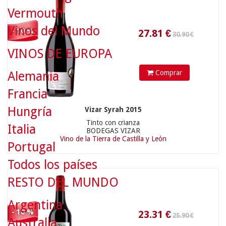
Vermouth
Vinos del Mundo
- 10 %
VINOS DE EUROPA
25.90 €
Comprar
Alemania
Francia
Hungría
Vizar Syrah 2015
Tinto con crianza
Italia
BODEGAS VIZAR
23.31
€
Vino de la Tierra de Castilla y León
Portugal
Todos los países
RESTO DEL MUNDO
Argentina
11.50 €
- 10 %
Australia