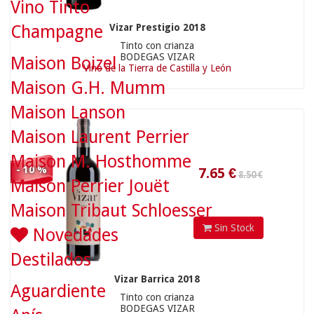
Vino Tinto
7.65
€
Vizar Prestigio 2018
Champagne
Tinto con crianza
BODEGAS VIZAR
Maison Boizel
Vino de la Tierra de Castilla y León
Maison G.H. Mumm
Maison Lanson
Maison Laurent Perrier
Maison M. Hosthomme
- 10 %
Maison Perrier Jouët
Maison Tribaut Schloesser
Sin Stock
Novedades
Destilados
Vizar Barrica 2018
Aguardiente
Tinto con crianza
BODEGAS VIZAR