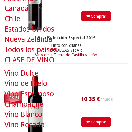
Canadá
Comprar
Chile
Estados Unidos
Nueva Zelanda
Vizar Selección Especial 2019
10.35
€
Tinto con crianza
Todos los países
BODEGAS VIZAR
Vino de la Tierra de Castilla y León
CLASE DE VINO
Vino Dulce
8.50 €
Vino de Hielo
Vino Espumoso
- 10 %
Champagne
Vino Blanco
Comprar
Vino Rosado