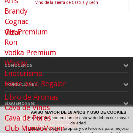
Anís
Vino de la Tierra de Castilla y León
Brandy
Cognac
Gin Premium
Vizar
Ron
Vodka Premium
Whisky
CONÓCENOS
Enoturismo
Ideas para Regalar
PROMOCIONES
Libro de Aromas
SÍGUENOS EN:
Cava de Vinos
AVISO MAYOR DE 18 AÑOS Y USO DE COOKIES
Cava de Puros
Para ver los contenidos de esta web debes ser mayor
de edad.
Club MundoVinum
Utilizamos cookies propias y de terceros para mejorar