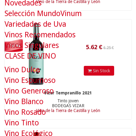
Novedades
Vino de la Tierra de Castilla y León
Selección MundoVinum
5.62
€
Variedades de Uva
Vinos Recomendados
Vinos Singulares
- 10 %
CLASE DE VINO
Vino Dulce
Sin Stock
Vino Espumoso
30.90 €
Vino Generoso
Vizar Tempranillo 2021
Vino Blanco
Tinto joven
BODEGAS VIZAR
Vino Rosado
Vino de la Tierra de Castilla y León
27.81
€
Vino Tinto
Vino Ecológico