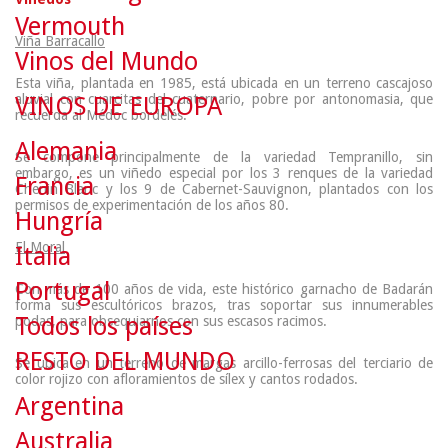
Vermouth
Viña Barracallo
Vinos del Mundo
Esta viña, plantada en 1985, está ubicada en un terreno cascajoso
aluvial con cuarcitas del cuaternario, pobre por antonomasia, que
VINOS DE EUROPA
recuerda al Médoc bordelés.
Alemania
Se compone principalmente de la variedad Tempranillo, sin
embargo, es un viñedo especial por los 3 renques de la variedad
Francia
Chenin Blanc y los 9 de Cabernet-Sauvignon, plantados con los
permisos de experimentación de los años 80.
Hungría
El Moral
Italia
Portugal
Con más de 100 años de vida, este histórico garnacho de Badarán
forma sus escultóricos brazos, tras soportar sus innumerables
Todos los países
podas, para obsequiarnos con sus escasos racimos.
RESTO DEL MUNDO
Se ubica en un terreno de margas arcillo-ferrosas del terciario de
color rojizo con afloramientos de sílex y cantos rodados.
Argentina
Australia