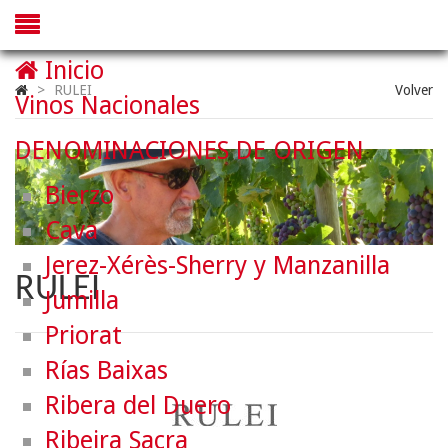
Inicio
>
RULEI
Volver
Vinos Nacionales
DENOMINACIONES DE ORIGEN
Bierzo
Cava
Jerez-Xérès-Sherry y Manzanilla
RULEI
Jumilla
Priorat
Rías Baixas
Ribera del Duero
Ribeira Sacra