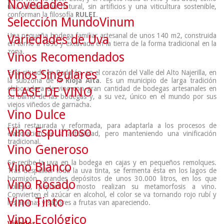
Novedades
una elaboración natural, sin artificios y una viticultura sostenible,
conforman la filosofía
RULEI
.
Selección MundoVinum
Una pequeña bodega familiar artesanal de unos 140 m2, construida
Variedades de Uva
en torno a 1890 y excavada en la tierra de la forma tradicional en la
zona.
Vinos Recomendados
Vinos Singulares
Está situada en Badarán, en el corazón del Valle del Alto Najerilla, en
la subzona de la
Rioja Alta
. Es un municipio de larga tradición
elaboradora de vino con gran cantidad de bodegas artesanales en
CLASE DE VINO
su
barrio de las bodegas
y, a su vez, único en el mundo por sus
viejos viñedos de garnacha.
Vino Dulce
Está restaurada y reformada, para adaptarla a los procesos de
Vino Espumoso
elaboración de la actualidad, pero manteniendo una vinificación
tradicional.
Vino Generoso
Se recibe la uva en la bodega en cajas y en pequeños remolques.
Vino Blanco
Tras despalillar toda la uva tinta, se fermenta ésta en los lagos de
hormigón, grandes depósitos de unos 30.000 litros, en los que
Vino Rosado
hollejos, pepitas y mosto realizan su metamorfosis a vino.
Convierten el azúcar en alcohol, el color se va tornando rojo rubí y
Vino Tinto
los aromas y sabores a frutas van apareciendo.
Vino Ecológico
Viñedos