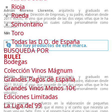
Rioja
Adrián Moreno Llorente
, arquitecto y graduado en
Rueda
Administración y Dirección de Empresas, y su padre, elaboran desde
2011 RULEI, el vino que procede de las dos viejas viñas que le ha
transmitido su familia, las cuales cultiva personalmente como
Somontano
viticultor.
Toro
Más
Todas las D.O. de España
No hay productos de este marca.
BÚSQUEDA POR
RULEI
Bodegas
Colección Vinos Mágnum
Adrián Moreno Llorente
, arquitecto y graduado en
Grandes Pagos de España
Administración y Dirección de Empresas, y su padre, elaboran desde
2011 RULEI, el vino que procede de las dos viejas viñas que le ha
Grandes Vinos Menos 10€
transmitido su familia, las cuales cultiva personalmente como
viticultor.
Ediciones Limitadas
Ambos centran su esfuerzo en la elaboración de pequeñas
La Liga del 99
cantidades de vino, para que el mimo y el cariño que necesita un
buen vino no falte. Ésto, y el respeto hacia el vino y las uvas, como