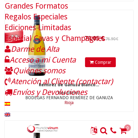
Grandes Formatos
Regalos Especiales
Ediciones Limitadas
Especial Cavas y Champagnes
- 5 %
209
€
Darme de Alta
33.90 €
Acceso a mi Cuenta
Comprar
Quiénes somos
Atención al Cliente (contactar)
Remírez de Ganuza Blanco...
Envíos y Devoluciones
Vino blanco.
BODEGAS FERNANDO REMÍREZ DE GANUZA
Rioja
0