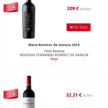
15.50 €
- 5 %
32.21
€
Sin Stock
María Remírez de Ganuza 2016
Tinto Reserva
BODEGAS FERNANDO REMÍREZ DE GANUZA
Rioja
14.72
€
- 5 %