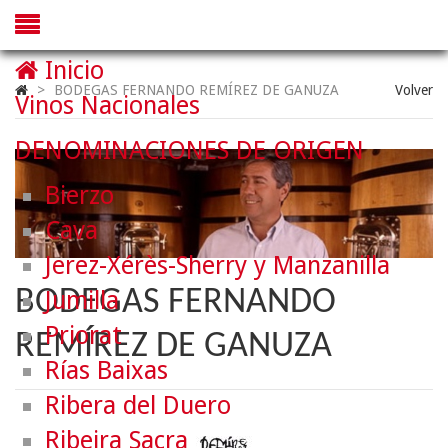
Inicio
>
BODEGAS FERNANDO REMÍREZ DE GANUZA
Volver
Vinos Nacionales
DENOMINACIONES DE ORIGEN
Bierzo
Cava
Jerez-Xérès-Sherry y Manzanilla
BODEGAS FERNANDO
Jumilla
Priorat
REMÍREZ DE GANUZA
Rías Baixas
Ribera del Duero
Ribeira Sacra