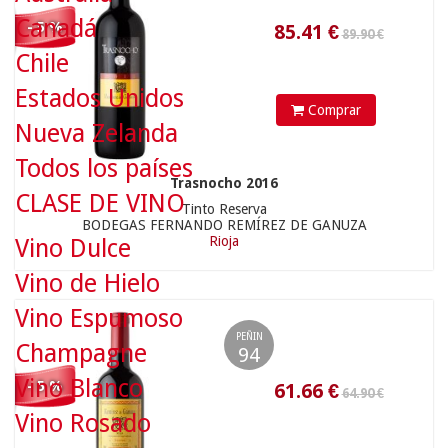
64.90 €
Canadá
- 5 %
Chile
Estados Unidos
Comprar
Nueva Zelanda
Todos los países
Trasnocho 2016
61.66
€
CLASE DE VINO
Tinto Reserva
BODEGAS FERNANDO REMÍREZ DE GANUZA
Rioja
Vino Dulce
Vino de Hielo
Vino Espumoso
130.00 €
PEÑIN
Champagne
94
Vino Blanco
- 5 %
Vino Rosado