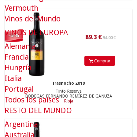
Vermouth
Vinos del Mundo
VINOS DE EUROPA
- 5 %
Alemania
89.90 €
Francia
Comprar
Hungría
Italia
Trasnocho 2019
Portugal
Tinto Reserva
85.41
€
BODEGAS FERNANDO REMÍREZ DE GANUZA
Todos los países
Rioja
RESTO DEL MUNDO
Argentina
Australia