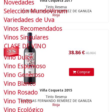
Viña Coqueta 2017
Novedades
40.90 €
Tinto Reserva
Selección MundoVinum
BODEGAS FERNANDO REMÍREZ DE GANUZA
Rioja
Variedades de Uva
38.86
€
Vinos Recomendados
Vinos Singulares
CLASE DE VINO
- 5 %
Vino Dulce
Vino Espumoso
Comprar
Vino Generoso
94.00 €
Vino Blanco
Viña Coqueta 2015
Vino Rosado
Tinto Reserva
Vino Tinto
BODEGAS FERNANDO REMÍREZ DE GANUZA
Rioja
Vino Ecológico
89.3
€