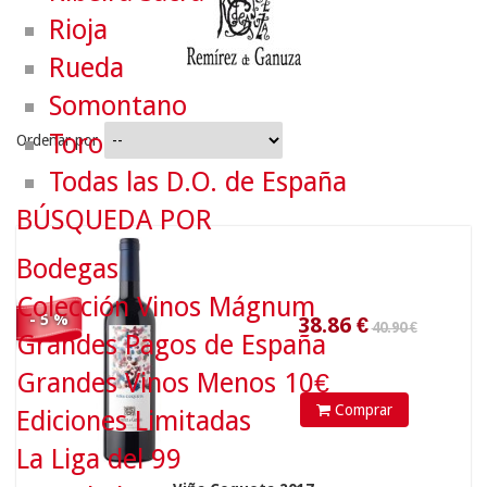
Rioja
Rueda
Somontano
Toro
Ordenar por
Todas las D.O. de España
40.90 €
BÚSQUEDA POR
38.86
€
Bodegas
Colección Vinos Mágnum
- 5 %
Grandes Pagos de España
Grandes Vinos Menos 10€
Comprar
Ediciones Limitadas
La Liga del 99