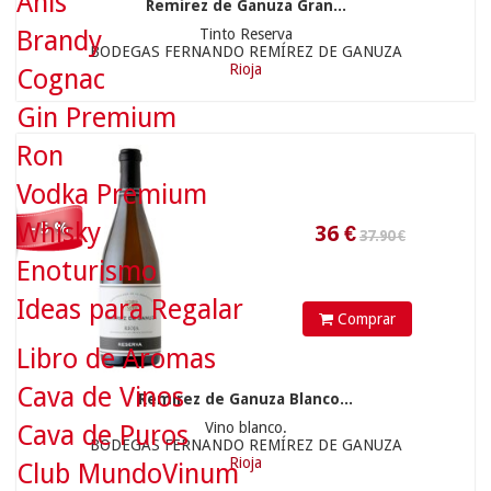
Anís
Remírez de Ganuza Gran...
76.90 €
Tinto Reserva
Brandy
BODEGAS FERNANDO REMÍREZ DE GANUZA
Rioja
Cognac
Gin Premium
Ron
Vodka Premium
Whisky
- 5 %
Enoturismo
73.05
€
Ideas para Regalar
Comprar
220.00 €
Libro de Aromas
Cava de Vinos
Remírez de Ganuza Blanco...
Vino blanco.
Cava de Puros
BODEGAS FERNANDO REMÍREZ DE GANUZA
Rioja
Club MundoVinum