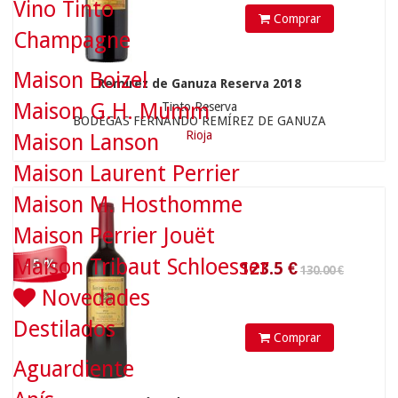
Vino Tinto
Comprar
Champagne
123.5
€
Maison Boizel
Remírez de Ganuza Reserva 2018
Maison G.H. Mumm
Tinto Reserva
BODEGAS FERNANDO REMÍREZ DE GANUZA
Rioja
Maison Lanson
37.90 €
Maison Laurent Perrier
Maison M. Hosthomme
Maison Perrier Jouët
Maison Tribaut Schloesser
- 5 %
Novedades
Destilados
Comprar
36
€
Aguardiente