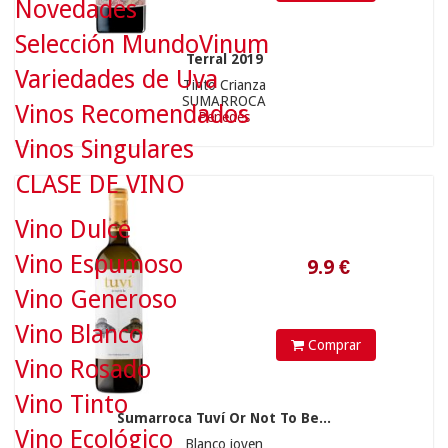
Novedades
Selección MundoVinum
Terral 2019
Variedades de Uva
Tinto Crianza
SUMARROCA
Vinos Recomendados
Penedés
Vinos Singulares
9.9
€
CLASE DE VINO
Vino Dulce
Vino Espumoso
Vino Generoso
Vino Blanco
Comprar
Vino Rosado
Vino Tinto
Sumarroca Tuví Or Not To Be...
Vino Ecológico
Blanco joven