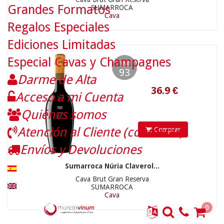
Grandes Formatos
SUMARROCA
Cava
Regalos Especiales
Ediciones Limitadas
Especial Cavas y Champagnes
PEÑIN
93
Darme de Alta
Acceso a mi Cuenta
10.5
€
Quiénes somos
Atención al Cliente (contactar)
Comprar
Envíos y Devoluciones
Sumarroca Núria Claverol...
Cava Brut Gran Reserva
SUMARROCA
Cava
0