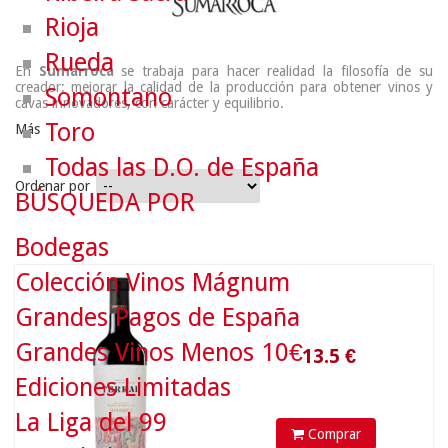
Rioja
Rueda
En
Sumarroca
se trabaja para hacer realidad la filosofía de su
creador: mejorar la calidad de la producción para obtener vinos y
Somontano
cavas innovadores, con carácter y equilibrio.
Toro
Más
Todas las D.O. de España
Ordenar por
BÚSQUEDA POR
Bodegas
Colección Vinos Mágnum
13.5
€
Grandes Pagos de España
Grandes Vinos Menos 10€
Ediciones Limitadas
La Liga del 99
Comprar