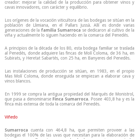
creador: mejorar la calidad de la producción para obtener vinos y
cavas innovadores, con carácter y equilibrio.
Los orígenes de la vocación viticultora de las bodegas se sitúan en la
población de Llimiana, en el Pallars Jussà. Allí es donde varias
generaciones de la
familia Sumarroca
se dedicaron al cultivo de la
viña y actualmente lo siguen haciendo en la comarca del Penedés.
A principios de la década de los 80, esta bodega familiar se traslada
al Penedés, donde adquiere las fincas de Molí Coloma, de 36 ha, en
Subirats, y Heretat Sabartés, con 25 ha, en Banyeres del Penedès.
Las instalaciones de producción se sitúan, en 1983, en el propio
Mas Molí Coloma, donde enseguida se empiezan a elaborar cava y
vinos blancos.
En 1999 se compra la antigua propiedad del Marqués de Monistrol,
que pasa a denominarse
F
inca Sumarroca
. Posee 403,8 ha y es la
finca más extensa de toda la comarca del Penedés.
Viñedo
Sumarroca
cuenta con 464,8 ha, que permiten proveer a las
bodegas el 100% de las uvas que necesitan para la elaboración de