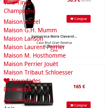
Vino Tinto
Champagne
Comprar
Maison Boizel
Maison G.H. Mumm
165
€
Sumarroca Núria Claverol...
Maison Lanson
Cava Brut Gran Reserva
Maison Laurent Perrier
SUMARROCA
Cava
Maison M. Hosthomme
Maison Perrier Jouët
Maison Tribaut Schloesser
Novedades
Destilados
Aguardiente
Comprar