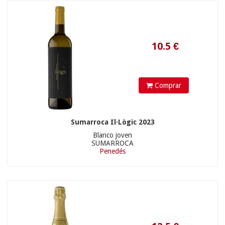
12.5
€
Comprar
Sumarroca Il·Lògic 2023
Blanco joven
SUMARROCA
Penedés
18.5
€