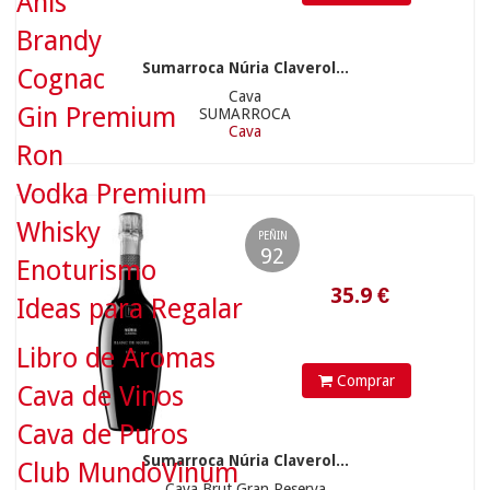
Anís
35.9
€
Brandy
Sumarroca Núria Claverol...
Cognac
Cava
Gin Premium
SUMARROCA
Cava
Ron
Vodka Premium
Whisky
PEÑIN
92
Enoturismo
Ideas para Regalar
Libro de Aromas
36.9
€
Comprar
Cava de Vinos
Cava de Puros
Sumarroca Núria Claverol...
Club MundoVinum
Cava Brut Gran Reserva