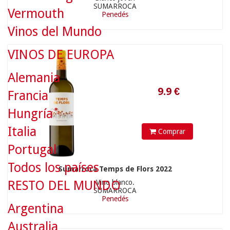
SUMARROCA
Vermouth
Penedés
9.9
€
Vinos del Mundo
VINOS DE EUROPA
Alemania
Francia
Hungría
Italia
Comprar
Portugal
Todos los países
Sumarroca Temps de Flors 2022
RESTO DEL MUNDO
Vino blanco.
34.9
€
SUMARROCA
Penedés
Argentina
Australia