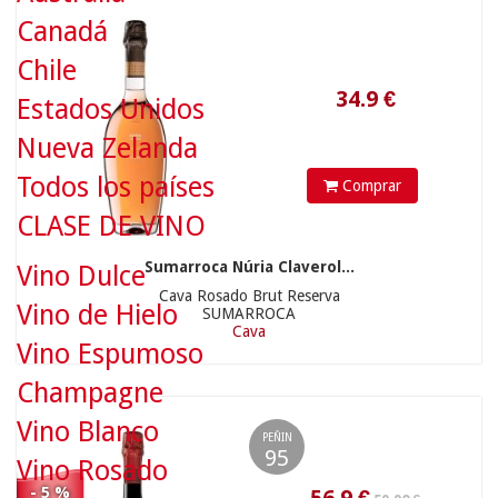
Canadá
Chile
59.90 €
Estados Unidos
Nueva Zelanda
Todos los países
Comprar
CLASE DE VINO
Sumarroca Núria Claverol...
Vino Dulce
56.9
€
Cava Rosado Brut Reserva
Vino de Hielo
SUMARROCA
Cava
Vino Espumoso
Champagne
Vino Blanco
PEÑIN
95
Vino Rosado
- 5 %