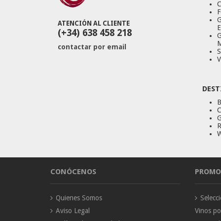
C
F
G
ATENCIÓN AL CLIENTE
E
(+34) 638 458 218
G
M
contactar por email
S
V
DEST
B
C
G
R
W
CONÓCENOS
PROMO
Quienes Somos
Selec
Aviso Legal
Vinos p