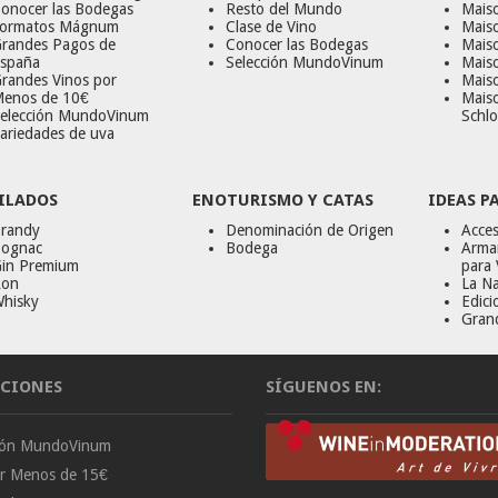
onocer las Bodegas
Resto del Mundo
Mais
ormatos Mágnum
Clase de Vino
Mais
randes Pagos de
Conocer las Bodegas
Maiso
spaña
Selección MundoVinum
Mais
randes Vinos por
Maiso
enos de 10€
Mais
elección MundoVinum
Schlo
ariedades de uva
ILADOS
ENOTURISMO Y CATAS
IDEAS P
randy
Denominación de Origen
Acces
ognac
Bodega
Armar
in Premium
para 
on
La Na
hisky
Edici
Gran
CIONES
SÍGUENOS EN:
ción MundoVinum
or Menos de 15€