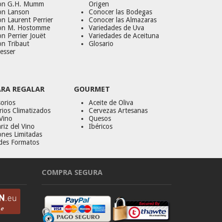
on G.H. Mumm
Origen
on Lanson
Conocer las Bodegas
n Laurent Perrier
Conocer las Almazaras
on M. Hostomme
Variedades de Uva
n Perrier Jouët
Variedades de Aceituna
on Tribaut
Glosario
esser
ARA REGALAR
GOURMET
orios
Aceite de Oliva
ios Climatizados
Cervezas Artesanas
Vino
Quesos
riz del Vino
Ibéricos
ones Limitadas
des Formatos
COMPRA SEGURA