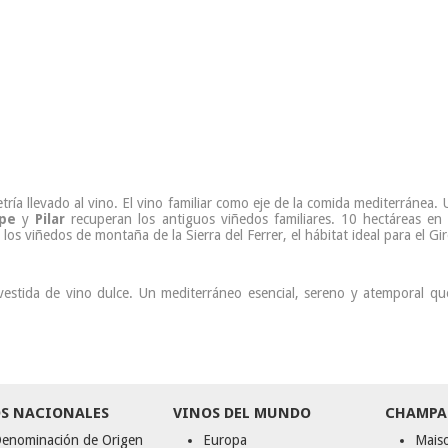
tría llevado al vino. El vino familiar como eje de la comida mediterránea
ipe
y
Pilar
recuperan los antiguos viñedos familiares. 10 hectáreas en
os viñedos de montaña de la Sierra del Ferrer, el hábitat ideal para el Giró
vestida de vino dulce. Un mediterráneo esencial, sereno y atemporal que
S NACIONALES
VINOS DEL MUNDO
CHAMPA
enominación de Origen
Europa
Maiso