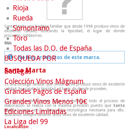
Rioja
Rueda
Santa Marta una bodega familiar que desde 1998 produce vinos de
Somontano
excelente calidad, buscando la tipicidad, el lugar de donde
proceden, Valdeorras.
Toro
Más
Todas las D.O. de España
BÚSQUEDA POR
No hay productos de este marca.
Santa Marta
Bodegas
Colección Vinos Mágnum
Es una bodega familiar que desde 1998 produce vinos de excelente
calidad, buscando la tipicidad, el lugar de donde proceden.
Grandes Pagos de España
Grandes Vinos Menos 10€
Cuando la materia prima llega a la bodega, todo el proceso de
elaboración se realiza con la máxima precisión puesto que
Santa
Ediciones Limitadas
Marta
cuenta con la innovación tecnológica necesaria para ello.
Buscando siempre obtener unos vinos de excelente calidad.
La Liga del 99
Localización