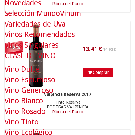
Novedades
Ribera del Duero
Selección MundoVinum
13.41
€
Variedades de Uva
Vinos Recomendados
Vinos Singulares
- 10 %
CLASE DE VINO
Vino Dulce
Comprar
Vino Espumoso
11.20 €
Vino Generoso
Valpincia Reserva 2017
Vino Blanco
Tinto Reserva
BODEGAS VALPINCIA
Vino Rosado
Ribera del Duero
10.08
€
Vino Tinto
Vino Ecológico