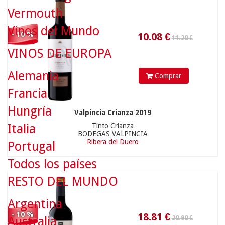
Vermouth
Vinos del Mundo
- 10 %
VINOS DE EUROPA
20.90 €
Alemania
Comprar
Francia
Hungría
Valpincia Crianza 2019
Italia
Tinto Crianza
BODEGAS VALPINCIA
18.81
€
Ribera del Duero
Portugal
Todos los países
RESTO DEL MUNDO
Argentina
- 10 %
Australia