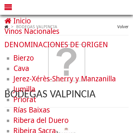
Inicio
>
BODEGAS VALPINCIA
Volver
Vinos Nacionales
DENOMINACIONES DE ORIGEN
Bierzo
Cava
Jerez-Xérès-Sherry y Manzanilla
Jumilla
BODEGAS VALPINCIA
Priorat
Rías Baixas
Ribera del Duero
Ribeira Sacra