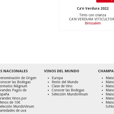
Ca’n Verdura 2022
Tinto con crianza
CA'N VERDURA VITICULTO
Binissalem
S NACIONALES
VINOS DEL MUNDO
CHAMPA
enominación de Origen
Europa
Maiso
onocer las Bodegas
Resto del Mundo
Mais
ormatos Mágnum
Clase de Vino
Mais
randes Pagos de
Conocer las Bodegas
Maiso
spaña
Selección MundoVinum
Mais
randes Vinos por
Maiso
enos de 10€
Mais
elección MundoVinum
Schlo
ariedades de uva