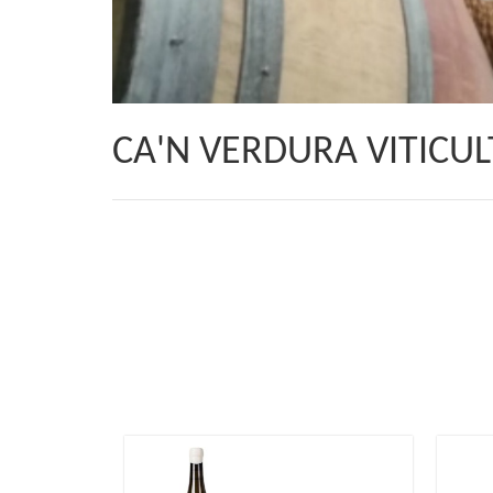
CA'N VERDURA VITICU
34.9
€