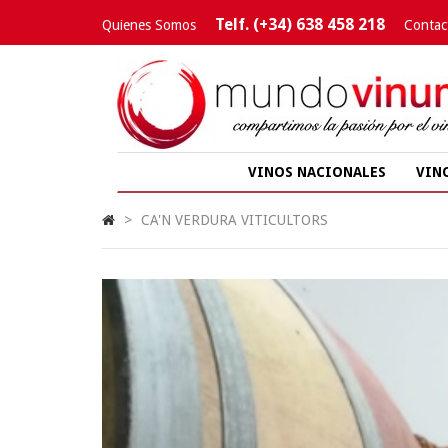
Telf. (+34) 638 458 218
Quienes Somos
Contac
VINOS NACIONALES
VIN
>
CA'N VERDURA VITICULTORS