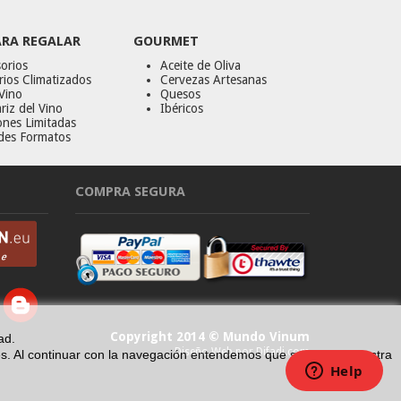
ARA REGALAR
GOURMET
orios
Aceite de Oliva
ios Climatizados
Cervezas Artesanas
Vino
Quesos
riz del Vino
Ibéricos
ones Limitadas
des Formatos
COMPRA SEGURA
Copyright 2014 © Mundo Vinum
ad.
Diseño Web por Difadi.com
erés. Al continuar con la navegación entendemos que se acepta nuestra