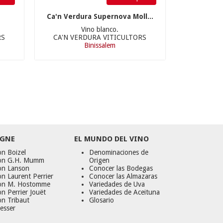
Ca'n Verdura Supernova Moll...
Vino blanco.
RS
CA'N VERDURA VITICULTORS
Binissalem
GNE
EL MUNDO DEL VINO
n Boizel
Denominaciones de
on G.H. Mumm
Origen
on Lanson
Conocer las Bodegas
n Laurent Perrier
Conocer las Almazaras
on M. Hostomme
Variedades de Uva
n Perrier Jouët
Variedades de Aceituna
on Tribaut
Glosario
esser