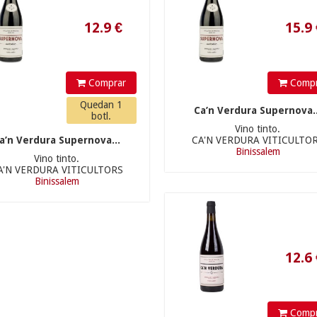
Comprar
Compr
Quedan 1
Ca’n Verdura Supernova..
botl.
Vino tinto.
a’n Verdura Supernova...
CA'N VERDURA VITICULTO
Binissalem
Vino tinto.
A'N VERDURA VITICULTORS
12.6
€
Binissalem
Compr