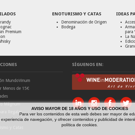
ILADOS
ENOTURISMO Y CATAS
IDEAS P
randy
Denominación de Origen
Acces
ognac
Bodega
Armar
in Premium
para 
on
La Na
hisky
Edici
Gran
CIONES
SÍGUENOS EN:
ción MundoVinum
or Menos de 15€
ades
to Mágnum
AVISO MAYOR DE 18 AÑOS Y USO DE COOKIES
para Regalar
Para ver los contenidos de esta web debes ser mayor de ed
a experiencia de navegación, y ofrecer contenidos y publicidad de int
ados
política de cookies.
ismo y Catas