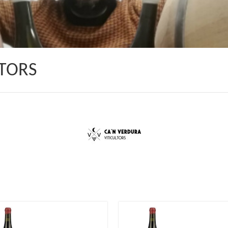
LTORS
12.9
€
15.9
€