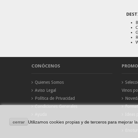
DEST
B
C
G
R
W
CONÓCENOS
PROMO
Quienes Somos
Selec
Aviso Legal
Vinos p
Política de Privacidad
Noved
Condiciones Generales
Forma
Ayuda
Ideas 
cerrar
Utilizamos cookies propias y de terceros para mejorar l
Envíos y devoluciones
Destil
Enotur