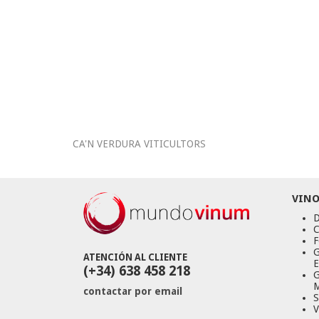
CA'N VERDURA VITICULTORS
VINO
D
C
F
G
ATENCIÓN AL CLIENTE
E
(+34) 638 458 218
G
M
contactar por email
S
V