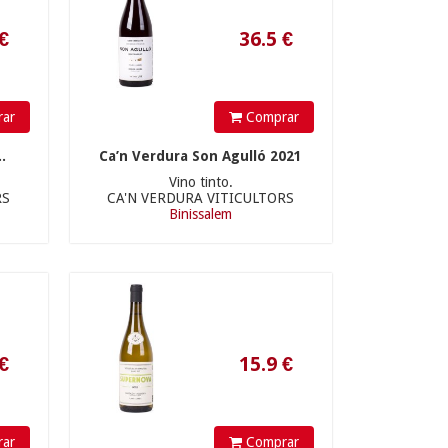
ar
Comprar
.
Ca’n Verdura Son Agulló 2021
Vino tinto.
RS
CA'N VERDURA VITICULTORS
Binissalem
15.9
€
ar
Comprar