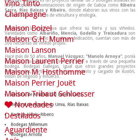
Bodegas Gallegas es un proyecto familiar de 5 bodegas situadas en
Vino Tinto
las principales denominaciones de origen de Galicia como
Ribeira
Sacra, Rías Baixas y Ribeiro
, donde elaboran sus vinos con las
Champagne
más modernas técnicas de viticultura y enología.
Maison Boizel
Seleccionan la mejor uva que ofrece su tierra y sus viñedos.
Variedades como
Albariño, Mencía, Godello y Treixadura
son
Maison G.H. Mumm
cosechadas con cariño y continua dedicación, cuentan con más de
300 hectáreas de viñedo propio.
Maison Lanson
Hace más de 50 años,
Manuel Vázquez
,
“Manolo Arnoya”
, ponía
Maison Laurent Perrier
en marcha su negocio de venta de vino a través de una pequeña
bodega. Bodegas Gallegas, igual que otros grandes proyectos
Maison M. Hosthomme
empresariales, partía de un origen modesto y cargado de ilusión,
visión de negocio y esfuerzo.
Maison Perrier Jouët
Maison Tribaut Schloesser
Rectoral de Amandi, DO Ribeira Sacra
Novedades
Rectoral de Amandi do Umia, Rías Baixas
Destilados
Bodega Alanís, Ribeiro
Bodegas Millemium
Aguardiente
Bodegas Arnolla