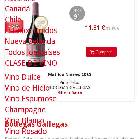
Canadá
PEÑIN
91
Chile
- 5 %
Estados Unidos
Nueva Zelanda
Todos los países
Comprar
CLASE DE VINO
Matilda Nieves 2025
Vino Dulce
Vino tinto.
Vino de Hielo
BODEGAS GALLEGAS
Ribeira Sacra
Vino Espumoso
Champagne
Vino Blanco
Bodegas Gallegas
Vino Rosado