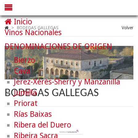
Inicio
>
BODEGAS GALLEGAS
Volver
Vinos Nacionales
DENOMINACIONES DE ORIGEN
Bierzo
Cava
Jerez-Xérès-Sherry y Manzanilla
BODEGAS GALLEGAS
Jumilla
Priorat
Rías Baixas
Ribera del Duero
Ribeira Sacra