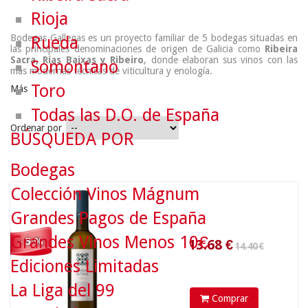
Rioja
Bodegas Gallegas es un proyecto familiar de 5 bodegas situadas en
Rueda
las principales denominaciones de origen de Galicia como
Ribeira
Sacra, Rías Baixas y Ribeiro
, donde elaboran sus vinos con las
Somontano
más modernas técnicas de viticultura y enología.
Toro
Más
Todas las D.O. de España
Ordenar por
BÚSQUEDA POR
14.40 €
Bodegas
Colección Vinos Mágnum
13.68
€
Grandes Pagos de España
Grandes Vinos Menos 10€
- 5 %
Ediciones Limitadas
La Liga del 99
Comprar