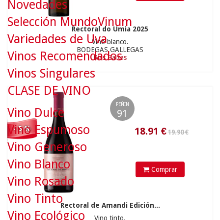
Novedades
Selección MundoVinum
Rectoral do Umia 2025
19.90 €
Variedades de Uva
Vino blanco.
BODEGAS GALLEGAS
Vinos Recomendados
Rías Baixas
Vinos Singulares
18.91
€
CLASE DE VINO
PEÑIN
Vino Dulce
91
Vino Espumoso
- 5 %
Vino Generoso
Vino Blanco
Comprar
Vino Rosado
12.90 €
Vino Tinto
Rectoral de Amandi Edición...
Vino Ecológico
Vino tinto.