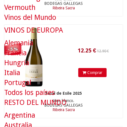
BODEGAS GALLEGAS
Vermouth
Ribeira Sacra
12.25
€
Vinos del Mundo
VINOS DE EUROPA
Alemania
- 5 %
Francia
11.90 €
Hungría
Italia
Comprar
Portugal
Todos los países
Pasal de Esile 2025
RESTO DEL MUNDO
Vino blanco.
11.31
€
BODEGAS GALLEGAS
Ribeira Sacra
Argentina
Australia