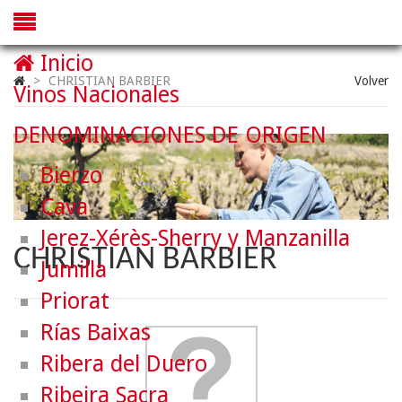
Inicio
>
CHRISTIAN BARBIER
Volver
Vinos Nacionales
DENOMINACIONES DE ORIGEN
Bierzo
Cava
Jerez-Xérès-Sherry y Manzanilla
CHRISTIAN BARBIER
Jumilla
Priorat
Rías Baixas
Ribera del Duero
Ribeira Sacra