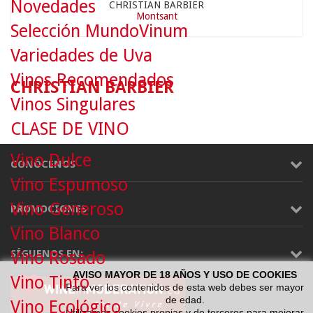
Novedades
CHRISTIAN BARBIER
Montsant
Selección MundoVinum
Variedades de Uva
Vinos Recomendados
CHRISTIAN BARBIER
Vinos Singulares
CLASE DE VINO
Vino Dulce
CONÓCENOS
Vino Espumoso
Vino Generoso
PROMOCIONES
Vino Blanco
SÍGUENOS EN:
Vino Rosado
AVISO MAYOR DE 18 AÑOS Y USO DE COOKIES
Vino Tinto
Para ver los contenidos de esta web debes ser mayor
de edad.
Vino Ecológico
Utilizamos cookies propias y de terceros para mejorar