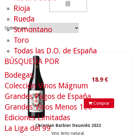
Rioja
Rueda
Somontano
Ordenar por
Toro
Todas las D.O. de España
18.9
€
BÚSQUEDA POR
Bodegas
Colección Vinos Mágnum
Grandes Pagos de España
Comprar
Grandes Vinos Menos 10€
Ediciones Limitadas
Christian Barbier Deunidó 2022
La Liga del 99
Vino tinto natural.