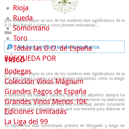
Rioja
Rueda
José Antonio López es uno de los nombres más significativos de la
D.O Rias Baixas y, junto a otros jóvenes entusiastas...
Somontano
Más
Toro
No hay productos de este marca.
Todas las D.O. de España
BÚSQUEDA POR
TRICÓ
Bodegas
José Antonio López es uno de los nombres más significativos de la
D.O Rias Baixas y, junto a otros jóvenes entusiastas, como su amigo
Colección Vinos Mágnum
Gerardo Méndez, fundó la D.O. en 1986.
Grandes Pagos de España
A diferencia del maestro Gerardo, que en sus albariños siempre ha
conservado la rusticidad de sus orígenes, José Antonio ha elaborado
Grandes Vinos Menos 10€
sus vinos desde un punto de vista más intelectual, siendo consciente
del año que está trabajando y de qué uva necesita para elaborar el
Ediciones Limitadas
vino.
La Liga del 99
Su experiencia está contrastada: primero en Morgadío y luego en