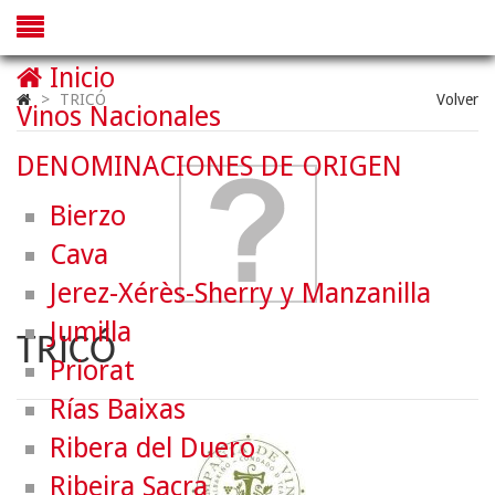
Inicio
>
TRICÓ
Volver
Vinos Nacionales
DENOMINACIONES DE ORIGEN
Bierzo
Cava
Jerez-Xérès-Sherry y Manzanilla
Jumilla
TRICÓ
Priorat
Rías Baixas
Ribera del Duero
Ribeira Sacra