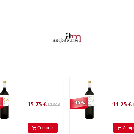
17.50 €
12.50 €
15.75
€
11.25
€
%
- 10 %
Comprar
Compr