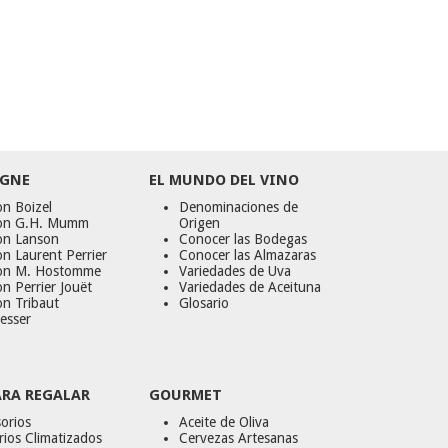
GNE
EL MUNDO DEL VINO
n Boizel
Denominaciones de
on G.H. Mumm
Origen
on Lanson
Conocer las Bodegas
n Laurent Perrier
Conocer las Almazaras
on M. Hostomme
Variedades de Uva
n Perrier Jouët
Variedades de Aceituna
on Tribaut
Glosario
esser
ARA REGALAR
GOURMET
orios
Aceite de Oliva
ios Climatizados
Cervezas Artesanas