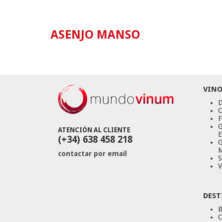
ASENJO MANSO
VINO
D
C
F
G
ATENCIÓN AL CLIENTE
E
(+34) 638 458 218
G
M
contactar por email
S
V
DEST
B
C