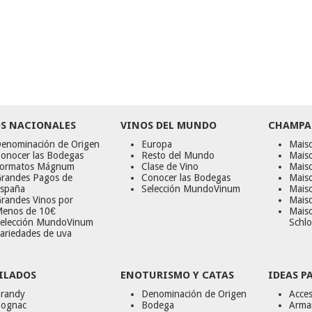
S NACIONALES
VINOS DEL MUNDO
CHAMPA
enominación de Origen
Europa
Maiso
onocer las Bodegas
Resto del Mundo
Mais
ormatos Mágnum
Clase de Vino
Mais
randes Pagos de
Conocer las Bodegas
Maiso
spaña
Selección MundoVinum
Mais
randes Vinos por
Maiso
enos de 10€
Mais
elección MundoVinum
Schlo
ariedades de uva
ILADOS
ENOTURISMO Y CATAS
IDEAS P
randy
Denominación de Origen
Acces
ognac
Bodega
Armar