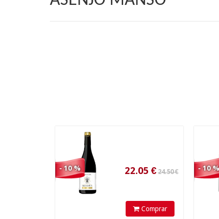
ASENJO MANSO
24.50 €
22.05
€
- 10 %
- 10 
Comprar