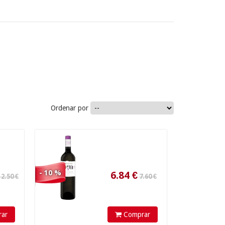
7.60 €
Ordenar por
6.84
€
- 10 %
ar
Comprar