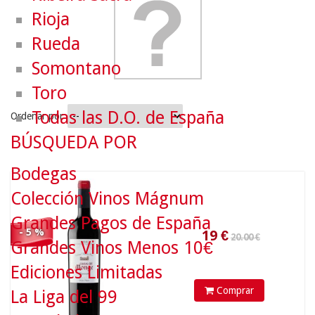
Rioja
Rueda
Somontano
Toro
Todas las D.O. de España
Ordenar por
BÚSQUEDA POR
20.00 €
Bodegas
19
€
Colección Vinos Mágnum
Grandes Pagos de España
- 5 %
Grandes Vinos Menos 10€
Ediciones Limitadas
Comprar
La Liga del 99