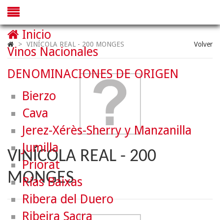
Inicio
>
VINÍCOLA REAL - 200 MONGES
Volver
Vinos Nacionales
DENOMINACIONES DE ORIGEN
Bierzo
Cava
Jerez-Xérès-Sherry y Manzanilla
Jumilla
VINÍCOLA REAL - 200
Priorat
MONGES
Rías Baixas
Ribera del Duero
Ribeira Sacra