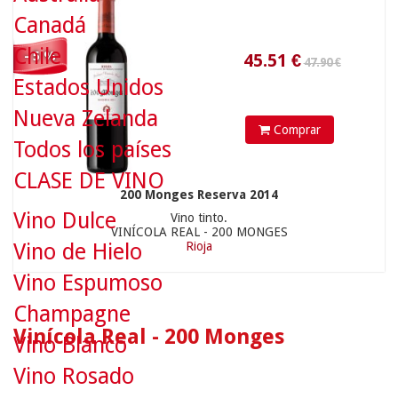
Canadá
Chile
- 5 %
Estados Unidos
Nueva Zelanda
Comprar
Todos los países
CLASE DE VINO
200 Monges Reserva 2014
Vino Dulce
Vino tinto.
VINÍCOLA REAL - 200 MONGES
Vino de Hielo
Rioja
Vino Espumoso
Champagne
Vinícola Real - 200 Monges
Vino Blanco
Vino Rosado