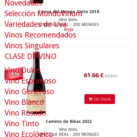
Novedades
Selección MundoVinum
Cueva del Monge Tinto 2018
64.90 €
Vino tinto.
Variedades de Uva
VINÍCOLA REAL - 200 MONGES
Rioja
Vinos Recomendados
61.66
€
Vinos Singulares
CLASE DE VINO
Vino Dulce
- 5 %
Vino Espumoso
Vino Generoso
Sin Stock
Vino Blanco
47.90 €
Vino Rosado
Camino de Ribas 2022
Vino Tinto
Vino tinto.
Vino Ecológico
VINÍCOLA REAL - 200 MONGES