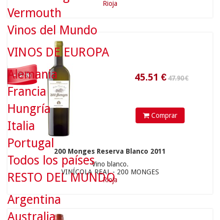
Rioja
45.51
€
Vermouth
Vinos del Mundo
VINOS DE EUROPA
Alemania
- 5 %
Francia
47.90 €
Hungría
Comprar
Italia
Portugal
200 Monges Reserva Blanco 2011
Todos los países
Vino blanco.
45.51
€
VINÍCOLA REAL - 200 MONGES
RESTO DEL MUNDO
Rioja
Argentina
Australia