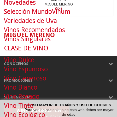
Vino tinto.
Novedades
MIGUEL MERINO
Rioja
Selección MundoVinum
Variedades de Uva
Vinos Recomendados
MIGUEL MERINO
Vinos Singulares
CLASE DE VINO
Vino Dulce
CONÓCENOS
Vino Espumoso
Vino Generoso
PROMOCIONES
Vino Blanco
Vino Rosado
SÍGUENOS EN:
Vino Tinto
AVISO MAYOR DE 18 AÑOS Y USO DE COOKIES
Para ver los contenidos de esta web debes ser mayor
Vino Ecológico
de edad.