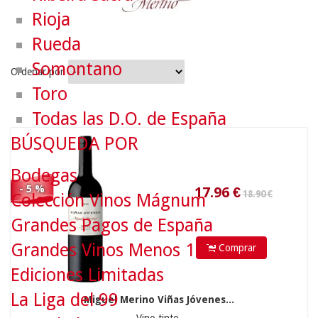
Rioja
Rueda
Somontano
Ordenar por
Toro
18.90 €
Todas las D.O. de España
BÚSQUEDA POR
17.96
€
Bodegas
- 5 %
Colección Vinos Mágnum
Grandes Pagos de España
Grandes Vinos Menos 10€
Comprar
Ediciones Limitadas
La Liga del 99
Miguel Merino Viñas Jóvenes...