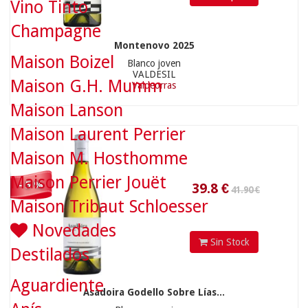
Vino Tinto
Champagne
39.8
€
Montenovo 2025
Maison Boizel
Blanco joven
VALDESIL
Maison G.H. Mumm
Valdeorras
Maison Lanson
Maison Laurent Perrier
Maison M. Hosthomme
Maison Perrier Jouët
- 5 %
Maison Tribaut Schloesser
Novedades
Sin Stock
Destilados
Aguardiente
Asadoira Godello Sobre Lías...