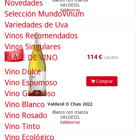
Blanco con crianza
Novedades
VALDESIL
Valdeorras
Selección MundoVinum
Variedades de Uva
114
€
Vinos Recomendados
Vinos Singulares
- 5 %
CLASE DE VINO
Vino Dulce
Vino Espumoso
Comprar
Vino Generoso
38.90 €
Vino Blanco
Valdesil O Chao 2022
Blanco con crianza
Vino Rosado
VALDESIL
Valdeorras
Vino Tinto
36.95
€
Vino Ecológico