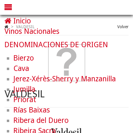
Inicio
>
VALDESIL
Volver
Vinos Nacionales
DENOMINACIONES DE ORIGEN
Bierzo
Cava
Jerez-Xérès-Sherry y Manzanilla
Jumilla
VALDESIL
Priorat
Rías Baixas
Ribera del Duero
Ribeira Sacra