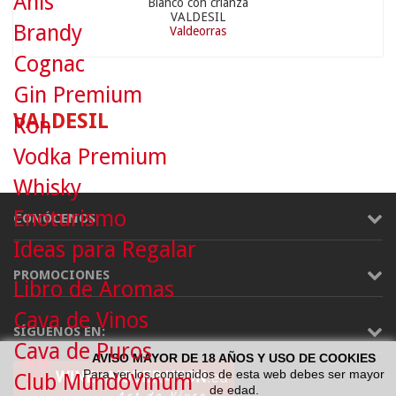
Anís
Blanco con crianza
VALDESIL
Brandy
Valdeorras
Cognac
Gin Premium
VALDESIL
Ron
Vodka Premium
Whisky
Enoturismo
CONÓCENOS
Ideas para Regalar
PROMOCIONES
Libro de Aromas
Cava de Vinos
SÍGUENOS EN:
Cava de Puros
AVISO MAYOR DE 18 AÑOS Y USO DE COOKIES
Para ver los contenidos de esta web debes ser mayor
Club MundoVinum
de edad.