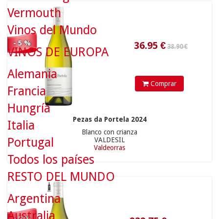
Vermouth
Vinos del Mundo
- 5 %
VINOS DE EUROPA
245.00 €
Alemania
Comprar
Francia
Hungría
Pezas da Portela 2024
Italia
Blanco con crianza
Portugal
VALDESIL
232.75
€
Valdeorras
Todos los países
RESTO DEL MUNDO
Argentina
Australia
13.90 €
- 5 %