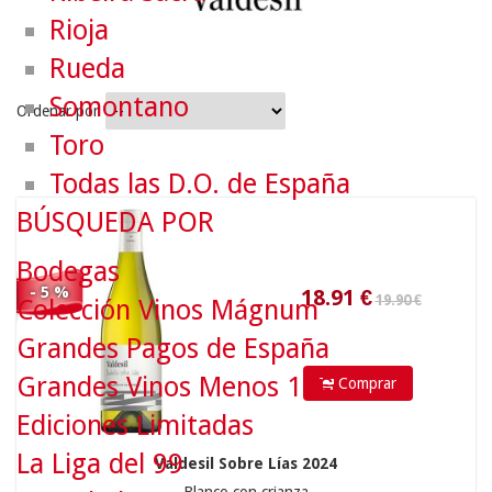
Rioja
Rueda
Somontano
Ordenar por
Toro
19.90 €
Todas las D.O. de España
BÚSQUEDA POR
18.91
€
Bodegas
- 5 %
Colección Vinos Mágnum
Grandes Pagos de España
Grandes Vinos Menos 10€
Comprar
Ediciones Limitadas
La Liga del 99
Valdesil Sobre Lías 2024
120.00 €