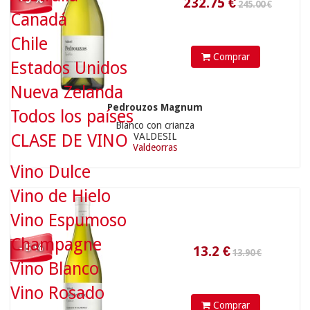
Canadá
Chile
Comprar
Estados Unidos
Nueva Zelanda
Pedrouzos Magnum
Todos los países
13.2
€
Blanco con crianza
CLASE DE VINO
VALDESIL
Valdeorras
Vino Dulce
Vino de Hielo
41.90 €
Vino Espumoso
Champagne
- 5 %
Vino Blanco
Vino Rosado
Comprar