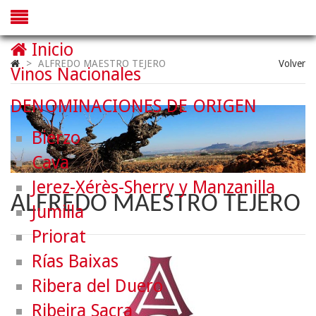
Inicio
>
ALFREDO MAESTRO TEJERO
Volver
Vinos Nacionales
DENOMINACIONES DE ORIGEN
Bierzo
Cava
Jerez-Xérès-Sherry y Manzanilla
ALFREDO MAESTRO TEJERO
Jumilla
Priorat
Rías Baixas
Ribera del Duero
Ribeira Sacra