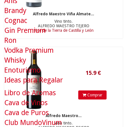
Anís
Brandy
Alfredo Maestro Viña Almate...
Cognac
Vino tinto.
ALFREDO MAESTRO TEJERO
Gin Premium
Vino de la Tierra de Castilla y León
Ron
Vodka Premium
Whisky
Enoturismo
Ideas para Regalar
15.9
€
Libro de Aromas
Comprar
Cava de Vinos
Cava de Puros
Alfredo Maestro...
Club MundoVinum
Vino tinto.