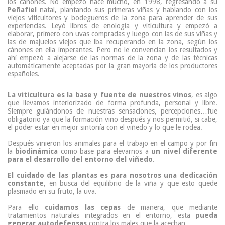
los cánones. No empezó hace mucho, en 1998, regresando a su
Peñafiel
natal, plantando sus primeras viñas y hablando con los
viejos viticultores y bodegueros de la zona para aprender de sus
experiencias. Leyó libros de enología y viticultura y empezó a
elaborar, primero con uvas compradas y luego con las de sus viñas y
las de majuelos viejos que iba recuperando en la zona, según los
cánones en ella imperantes. Pero no le convencían los resultados y
ahí empezó a alejarse de las normas de la zona y de las técnicas
automáticamente aceptadas por la gran mayoría de los productores
españoles.
La viticultura es la base y fuente de nuestros vinos
, es algo
que llevamos interiorizado de forma profunda, personal y libre.
Siempre guiándonos de nuestras sensaciones, percepciones…fue
obligatorio ya que la formación vino después y nos permitió, si cabe,
el poder estar en mejor sintonía con el viñedo y lo que le rodea.
Después vinieron los animales para el trabajo en el campo y por fin
la
biodinámica
como base para elevarnos a
un nivel diferente
para el desarrollo del entorno del viñedo
.
El cuidado de las plantas es para nosotros una dedicación
constante
, en busca del equilibrio de la viña y que esto quede
plasmado en su fruto, la uva.
Para ello
cuidamos las cepas
de manera, que mediante
tratamientos naturales integrados en el entorno, esta
pueda
generar autodefensas
contra los males que la acechan.