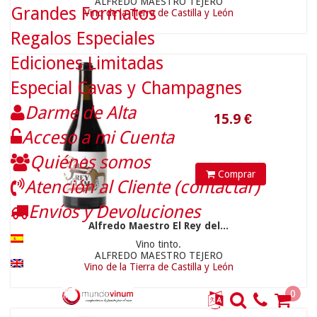
ALFREDO MAESTRO TEJERO
Grandes Formatos
Vino de la Tierra de Castilla y León
Regalos Especiales
Ediciones Limitadas
Especial Cavas y Champagnes
Darme de Alta
Acceso a mi Cuenta
15.9
€
Quiénes somos
Comprar
Atención al Cliente (contactar)
Envíos y Devoluciones
Alfredo Maestro El Rey del...
Vino tinto.
ALFREDO MAESTRO TEJERO
Vino de la Tierra de Castilla y León
0