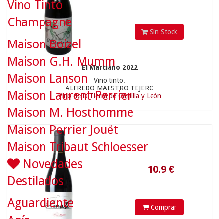
Vino Tinto
Champagne
Sin Stock
Maison Boizel
10.9
€
Maison G.H. Mumm
El Marciano 2022
Maison Lanson
Vino tinto.
ALFREDO MAESTRO TEJERO
Maison Laurent Perrier
Vino de la Tierra de Castilla y León
Maison M. Hosthomme
Maison Perrier Jouët
Maison Tribaut Schloesser
Novedades
Destilados
Aguardiente
Comprar
15.9
€