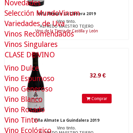
Novedades
Selección MundoVinum
Viña Almate La Olmera 2019
Vino tinto.
Variedades de Uva
ALFREDO MAESTRO TEJERO
Vino de la Tierra de Castilla y León
Vinos Recomendados
Vinos Singulares
32.9
€
CLASE DE VINO
Vino Dulce
Vino Espumoso
Vino Generoso
Vino Blanco
Comprar
Vino Rosado
Vino Tinto
Viña Almate La Guindalera 2019
Vino tinto.
Vino Ecológico
ALFREDO MAESTRO TEJERO