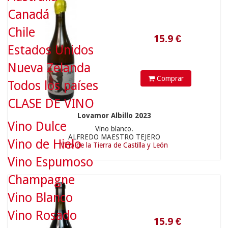
Canadá
Chile
Estados Unidos
Nueva Zelanda
Comprar
Todos los países
CLASE DE VINO
Lovamor Albillo 2023
15.9
€
Vino Dulce
Vino blanco.
ALFREDO MAESTRO TEJERO
Vino de Hielo
Vino de la Tierra de Castilla y León
Vino Espumoso
Champagne
Vino Blanco
Vino Rosado