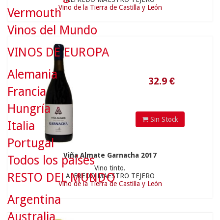
Vino de la Tierra de Castilla y León
Vermouth
32.9
€
Vinos del Mundo
VINOS DE EUROPA
Alemania
Francia
Hungría
Sin Stock
Italia
Portugal
Viña Almate Garnacha 2017
Todos los países
Vino tinto.
15.9
€
RESTO DEL MUNDO
ALFREDO MAESTRO TEJERO
Vino de la Tierra de Castilla y León
Argentina
Australia