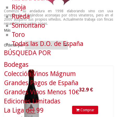
Rioja
Comenzó su andadura en 1998 elaborando vino con uva
Rueda
comprando y dejándose aconsejas por otros vinateros, pero en el
2000 adquirió sus propios viñedos. Actualmente trabaja con fincas
repartidas por varias zonas.
Somontano
Más
Toro
Todas las D.O. de España
Ordenar por
BÚSQUEDA POR
Bodegas
32.9
€
Colección Vinos Mágnum
Grandes Pagos de España
Grandes Vinos Menos 10€
Ediciones Limitadas
La Liga del 99
Comprar