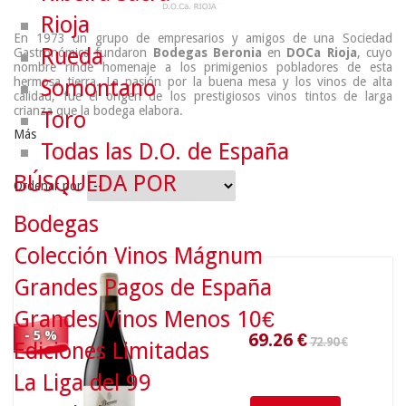
Rioja
En 1973 un grupo de empresarios y amigos de una Sociedad
Rueda
Gastronómica fundaron
Bodegas Beronia
en
DOCa Rioja
, cuyo
nombre rinde homenaje a los primigenios pobladores de esta
hermosa tierra. La pasión por la buena mesa y los vinos de alta
Somontano
calidad, fue el origen de los prestigiosos vinos tintos de larga
crianza que la bodega elabora.
Toro
Más
Todas las D.O. de España
BÚSQUEDA POR
Ordenar por
72.90 €
Bodegas
Colección Vinos Mágnum
69.26
€
Grandes Pagos de España
Grandes Vinos Menos 10€
- 5 %
Ediciones Limitadas
La Liga del 99