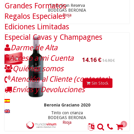
Grandes Formatos
Tinto Gran Reserva
BODEGAS BERONIA
Regalos Especiales
Rioja
Ediciones Limitadas
Especial Cavas y Champagnes
Darme de Alta
Acceso a mi Cuenta
- 5 %
9.65 €
15.11
€
Quiénes somos
Atención al Cliente (contactar)
Sin Stock
Envíos y Devoluciones
Beronia Graciano 2020
Tinto con crianza
BODEGAS BERONIA
Rioja
0