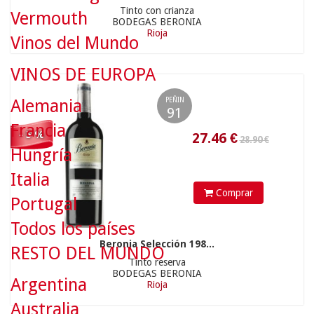
Tinto con crianza
Vermouth
BODEGAS BERONIA
Rioja
Vinos del Mundo
27.46
€
VINOS DE EUROPA
Alemania
PEÑIN
91
Francia
- 5 %
Hungría
18.90 €
Italia
Comprar
Portugal
Todos los países
Beronia Selección 198...
RESTO DEL MUNDO
Tinto reserva
17.96
€
BODEGAS BERONIA
Argentina
Rioja
Australia