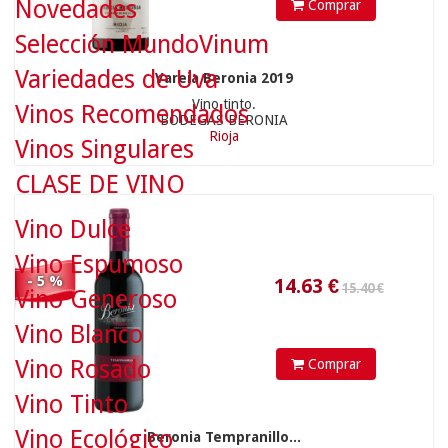
Novedades
Comprar
Selección MundoVinum
Variedades de Uva
Vareia Beronia 2019
15.40 €
Vino tinto.
Vinos Recomendados
BODEGAS BERONIA
Rioja
Vinos Singulares
14.63
€
CLASE DE VINO
Vino Dulce
Vino Espumoso
- 5 %
Vino Generoso
Vino Blanco
Vino Rosado
Comprar
28.90 €
Vino Tinto
Vino Ecológico
Beronia Tempranillo...