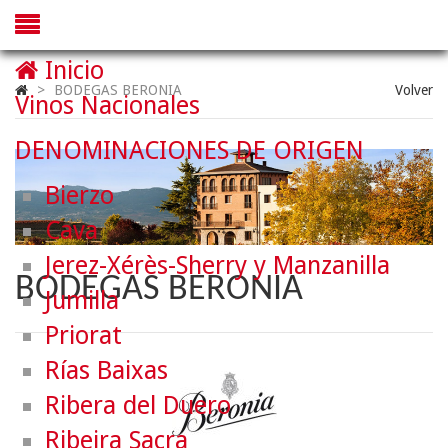
Inicio
>
BODEGAS BERONIA
Volver
Vinos Nacionales
DENOMINACIONES DE ORIGEN
Bierzo
Cava
Jerez-Xérès-Sherry y Manzanilla
BODEGAS BERONIA
Jumilla
Priorat
Rías Baixas
Ribera del Duero
Ribeira Sacra