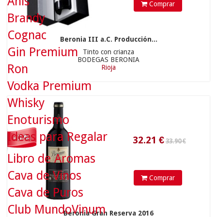
Anís
Comprar
32.21
€
Brandy
Cognac
14.90 €
Beronia III a.C. Producción...
Gin Premium
Tinto con crianza
BODEGAS BERONIA
Ron
Rioja
Vodka Premium
Whisky
Enoturismo
Ideas para Regalar
- 5 %
Libro de Aromas
14.16
€
Cava de Vinos
Comprar
15.90 €
Cava de Puros
Club MundoVinum
Beronia Gran Reserva 2016