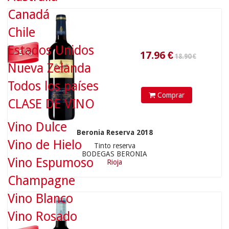
Canadá
Chile
18.90 €
Estados Unidos
- 5 %
Nueva Zelanda
Todos los países
Comprar
CLASE DE VINO
Vino Dulce
Beronia Reserva 2018
17.96
€
Vino de Hielo
Tinto reserva
BODEGAS BERONIA
Vino Espumoso
Rioja
Champagne
70.90 €
Vino Blanco
Vino Rosado