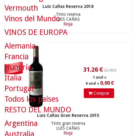
Vermouth
Luis Cañas Reserva 2018
Tinto reserva
Vinos del Mundo
LUIS CAÑAS
Rioja
31.26
€
VINOS DE EUROPA
1 und »
0,00 €
6 und »
Alemania
Francia
Hungría
- 5 %
Italia
49.90 €
Portugal
Comprar
Todos los países
RESTO DEL MUNDO
Luis Cañas Gran Reserva 2015
Argentina
Tinto gran reserva
47.4
€
LUIS CAÑAS
Australia
Rioja