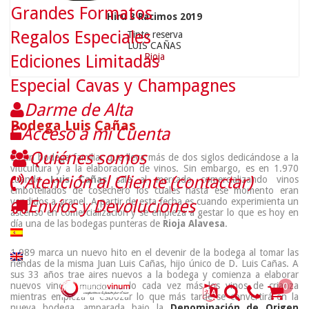
Grandes Formatos
Hiru 3 Racimos 2019
Regalos Especiales
Tinto reserva
LUIS CAÑAS
Rioja
Ediciones Limitadas
Especial Cavas y Champagnes
Darme de Alta
Bodega Luis Cañas
Acceso a mi Cuenta
Quiénes somos
Es un bodega familiar que lleva más de dos siglos dedicándose a la
viticultura y a la elaboración de vinos. Sin embargo, es en 1.970
Atención al Cliente (contactar)
cuando
Luis Cañas
sale al mercado comercializando vinos
embotellados de cosechero los cuales hasta ese momento eran
vendidos a granel. A partir de esta fecha es cuando experimienta un
Envíos y Devoluciones
ascenso en comercialización y se empieza a gestar lo que es hoy en
día una de las bodegas punteras de
Rioja Alavesa
.
1.989 marca un nuevo hito en el devenir de la bodega al tomar las
riendas de la misma Juan Luis Cañas, hijo único de D. Luis Cañas. A
sus 33 años trae aires nuevos a la bodega y comienza a elaborar
0
nuevos vinos y potenciando cada vez más los vinos de crianza
mientras empieza a esbozar lo que más tarde se convertirá en la
nueva bodega, amparada bajo la
Denominación de Origen