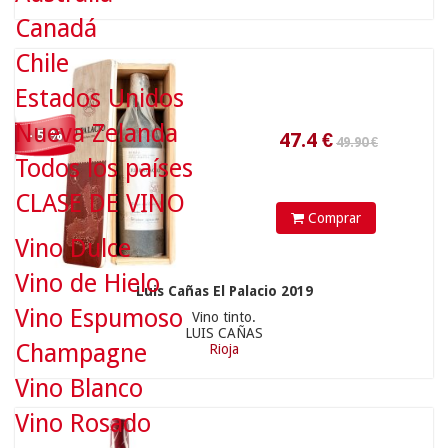
Canadá
Chile
Estados Unidos
12.95 €
Nueva Zelanda
- 5 %
Todos los países
CLASE DE VINO
Comprar
Vino Dulce
Vino de Hielo
12.3
€
Luis Cañas El Palacio 2019
Vino Espumoso
Vino tinto.
LUIS CAÑAS
Champagne
Rioja
Vino Blanco
14.90 €
Vino Rosado