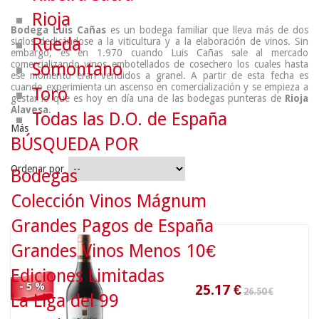
Rioja
Bodega Luis Cañas
es un bodega familiar que lleva más de dos
Rueda
siglos dedicándose a la viticultura y a la elaboración de vinos. Sin
embargo, es en 1.970 cuando Luis Cañas sale al mercado
comercializando vinos embotellados de cosechero los cuales hasta
Somontano
ese momento eran vendidos a granel. A partir de esta fecha es
cuando experimienta un ascenso en comercialización y se empieza a
Toro
gestar lo que es hoy en día una de las bodegas punteras de
Rioja
Alavesa
.
Todas las D.O. de España
Más
BÚSQUEDA POR
Ordenar por
Bodegas
26.50 €
Colección Vinos Mágnum
Grandes Pagos de España
25.17
€
Grandes Vinos Menos 10€
Ediciones Limitadas
- 5 %
La Liga del 99