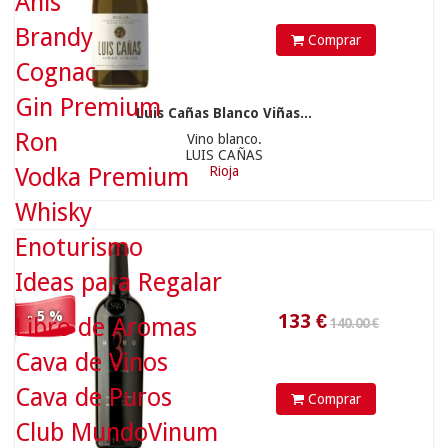
Anís
Brandy
Comprar
133
€
Cognac
Gin Premium
Luis Cañas Blanco Viñas...
Ron
Vino blanco.
LUIS CAÑAS
Vodka Premium
Rioja
Whisky
Enoturismo
Ideas para Regalar
- 5 %
Libro de Aromas
Cava de Vinos
Cava de Puros
Comprar
Club MundoVinum