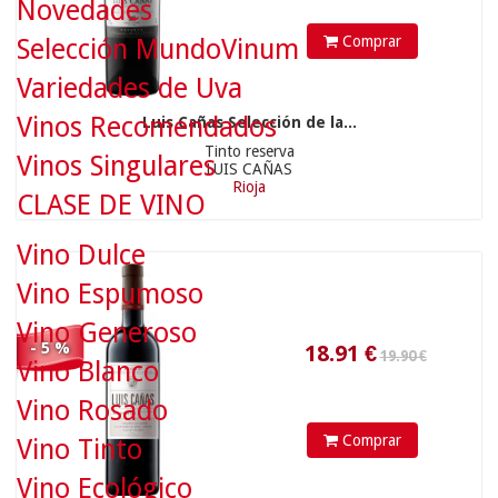
Novedades
Comprar
Selección MundoVinum
Variedades de Uva
Vinos Recomendados
Luis Cañas Selección de la...
19.90 €
Tinto reserva
Vinos Singulares
LUIS CAÑAS
Rioja
CLASE DE VINO
18.91
€
Vino Dulce
Vino Espumoso
Vino Generoso
- 5 %
Vino Blanco
Vino Rosado
Comprar
Vino Tinto
32.90 €
Vino Ecológico