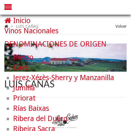
Inicio
>
LUIS CAÑAS
Volver
Vinos Nacionales
DENOMINACIONES DE ORIGEN
Bierzo
Cava
Jerez-Xérès-Sherry y Manzanilla
LUIS CAÑAS
Jumilla
Priorat
Rías Baixas
Ribera del Duero
Ribeira Sacra