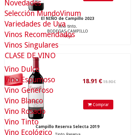
Novedades
Selección MundoVinum
El NIÑO de Campillo 2023
19.90 €
Variedades de Uva
Vino tinto.
BODEGAS CAMPILLO
Vinos Recomendados
Rioja
Vinos Singulares
18.91
€
CLASE DE VINO
Vino Dulce
Vino Espumoso
- 5 %
Vino Generoso
Vino Blanco
Comprar
Vino Rosado
44.90 €
Vino Tinto
Campillo Reserva Selecta 2019
Vino Ecológico
Tinto Reserva