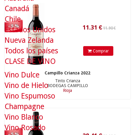
Canadá
Chile
29.90 €
- 5 %
Estados Unidos
Nueva Zelanda
Todos los países
Comprar
CLASE DE VINO
Campillo Crianza 2022
Vino Dulce
28.41
€
Tinto Crianza
Vino de Hielo
BODEGAS CAMPILLO
Rioja
Vino Espumoso
Champagne
Vino Blanco
Vino Rosado
- 5 %