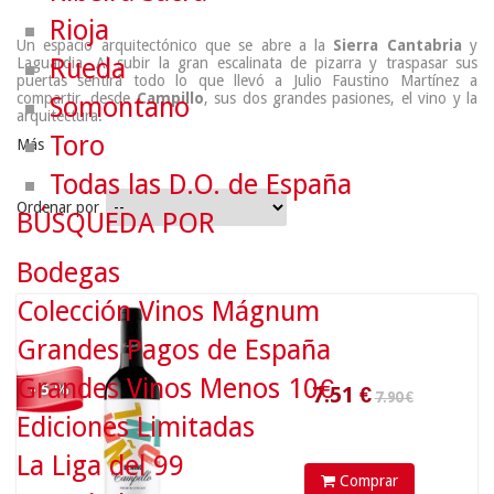
Rioja
Un espacio arquitectónico que se abre a la
Sierra Cantabria
y
Rueda
Laguardia. Al subir la gran escalinata de pizarra y traspasar sus
puertas sentirá todo lo que llevó a Julio Faustino Martínez a
compartir, desde
Campillo
, sus dos grandes pasiones, el vino y la
Somontano
arquitectura.
Toro
Más
Todas las D.O. de España
Ordenar por
BÚSQUEDA POR
7.90 €
Bodegas
Colección Vinos Mágnum
7.51
€
Grandes Pagos de España
Grandes Vinos Menos 10€
- 5 %
Ediciones Limitadas
La Liga del 99
Comprar