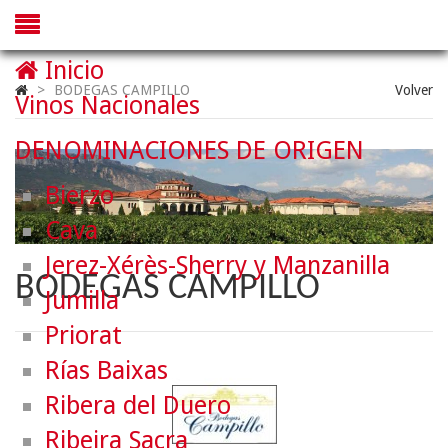
Inicio
>
BODEGAS CAMPILLO
Volver
Vinos Nacionales
DENOMINACIONES DE ORIGEN
Bierzo
Cava
Jerez-Xérès-Sherry y Manzanilla
BODEGAS CAMPILLO
Jumilla
Priorat
Rías Baixas
Ribera del Duero
Ribeira Sacra