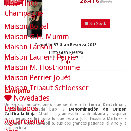
Vino Tinto
Champagne
Sin Stock
Maison Boizel
Maison G.H. Mumm
Campillo 57 Gran Reserva 2013
Maison Lanson
Tinto Gran Reserva
Maison Laurent Perrier
BODEGAS CAMPILLO
Rioja
Maison M. Hosthomme
Maison Perrier Jouët
Maison Tribaut Schloesser
Campillo
Novedades
Un espacio arquitectónico que se abre a la
Sierra Cantabria
y
Destilados
Laguardia, amparada bajo la
Denominación de Origen
Calificada Rioja
. Al subir la gran escalinata de pizarra y traspasar
sus puertas sentirá todo lo que llevó a Julio Faustino Martínez a
Aguardiente
compartir, desde
Campillo
, sus dos grandes pasiones, el vino y la
arquitectura.