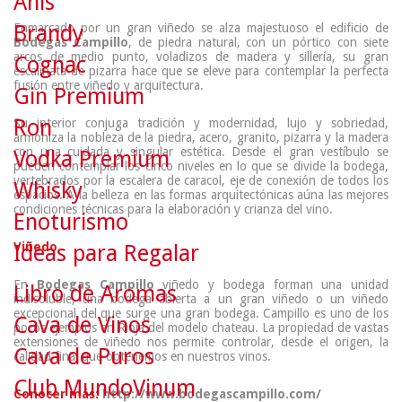
Anís
Enmarcado por un gran viñedo se alza majestuoso el edificio de
Brandy
Bodegas Campillo
, de piedra natural, con un pórtico con siete
arcos de medio punto, voladizos de madera y sillería, su gran
Cognac
escalinata de pizarra hace que se eleve para contemplar la perfecta
fusión entre viñedo y arquitectura.
Gin Premium
Ron
Su interior conjuga tradición y modernidad, lujo y sobriedad,
armoniza la nobleza de la piedra, acero, granito, pizarra y la madera
con una cuidada y singular estética. Desde el gran vestíbulo se
Vodka Premium
pueden contemplar los cinco niveles en lo que se divide la bodega,
vertebrados por la escalera de caracol, eje de conexión de todos los
Whisky
espacios. A la belleza en las formas arquitectónicas aúna las mejores
condiciones técnicas para la elaboración y crianza del vino.
Enoturismo
Viñedo
Ideas para Regalar
En
Bodegas Campillo
viñedo y bodega forman una unidad
Libro de Aromas
indisoluble, una bodega abierta a un gran viñedo o un viñedo
excepcional del que surge una gran bodega. Campillo es uno de los
Cava de Vinos
pocos ejemplos en Rioja del modelo chateau. La propiedad de vastas
extensiones de viñedo nos permite controlar, desde el origen, la
Cava de Puros
calidad final que obtenemos en nuestros vinos.
Club MundoVinum
Conocer más:
http://www.bodegascampillo.com/