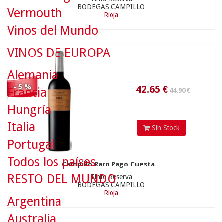
BODEGAS CAMPILLO
Vermouth
Rioja
42.65
€
Vinos del Mundo
VINOS DE EUROPA
Alemania
- 5 %
Francia
Hungría
11.90 €
Italia
Sin Stock
Portugal
Todos los países
Campillo Raro Pago Cuesta...
RESTO DEL MUNDO
Tinto Reserva
11.31
€
BODEGAS CAMPILLO
Rioja
Argentina
Australia