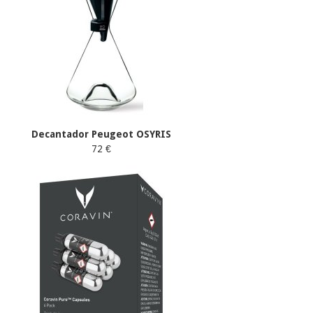
Decantador Peugeot OSYRIS
72 €