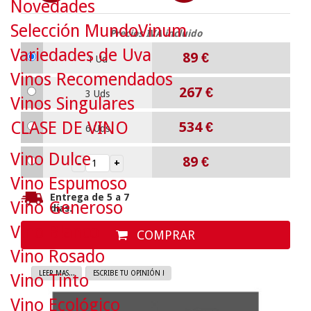
Novedades
Selección MundoVinum
Precios IVA incluido
Variedades de Uva
89
€
1 Ud
Vinos Recomendados
267
€
3 Uds
Vinos Singulares
CLASE DE VINO
534
€
6 Uds
Vino Dulce
89
€
Vino Espumoso
Entrega de 5 a 7
Vino Generoso
días.
Vino Blanco
COMPRAR
Vino Rosado
LEER MAS...
ESCRIBE TU OPINIÓN !
Vino Tinto
Vino Ecológico