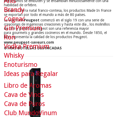
Anís
mecanismos se embuten y se ensamblan minuciosamente con una
habilidad de orfebre.
Brandy
Desde su tierra natal franco-contesa, los productos Made In France
se exportan por todo el mundo a más de 80 países.
Cognac
La aventura
Peugeot
comenzó en el siglo 19 con una serie de
creaciones de ingeniosas creaciones y hasta este día , los molinillos
Gin Premium
de café y pimienta Peugeot son una referencia mayor
para gourmets y grandes cocineros en el mundo. Desde 1850, el
Ron
león representa la calidad de los productos Peugeot.
www.peugeot-saveurs.com
Vodka Premium
OTRAS BOTELLAS DESTACADAS
Whisky
Enoturismo
Ideas para Regalar
Libro de Aromas
Cava de Vinos
Cava de Puros
Club MundoVinum