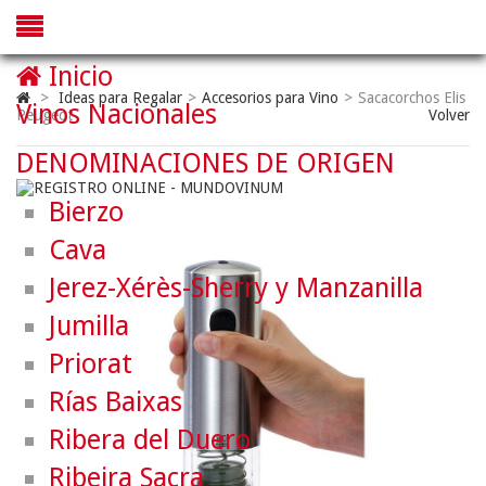
Inicio
>
Ideas para Regalar
>
Accesorios para Vino
>
Sacacorchos Elis
Vinos Nacionales
Peugeot
Volver
DENOMINACIONES DE ORIGEN
Bierzo
Cava
Jerez-Xérès-Sherry y Manzanilla
Jumilla
Priorat
Rías Baixas
Ribera del Duero
Ribeira Sacra