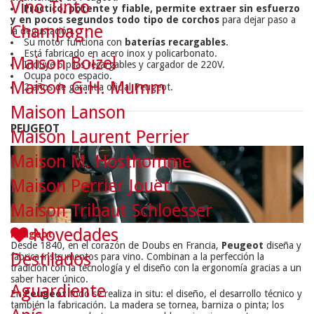
Vino Tinto
Práctico, potente y fiable, permite extraer sin esfuerzo
y en pocos segundos todo tipo de corchos
para dejar paso a
Champagne
la degustación.
Su motor funciona con
baterías recargables
.
Está fabricado en acero inox y policarbonato.
Maison Boizel
Incluye 6 pilas recargables y cargador de 220V.
Ocupa poco espacio.
Maison G.H. Mumm
2 años de garantía oficial Peugeot.
Maison Lanson
PEUGEOT
Maison Laurent Perrier
Maison M. Hosthomme
Maison Perrier Jouët
Maison Tribaut Schloesser
Novedades
Peugeot
Desde 1840, en el corazón de Doubs en Francia,
Peugeot
diseña y
Destilados
fabrica instrumentos para vino. Combinan a la perfección la
tradición con la tecnología y el diseño con la ergonomía gracias a un
saber hacer único.
Aguardiente
En
Peugeot
todo se realiza in situ: el diseño, el desarrollo técnico y
también la fabricación. La madera se tornea, barniza o pinta; los