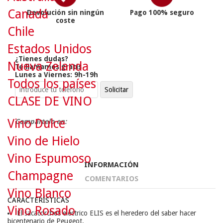
Canadá
Devolución sin ningún
Pago 100% seguro
coste
Chile
Estados Unidos
¿Tienes dudas?
Nueva Zelanda
Te llamamos gratis
Lunes a Viernes: 9h-19h
Todos los países
CLASE DE VINO
Vino Dulce
Compártelo en:
Vino de Hielo
Vino Espumoso
INFORMACIÓN
Champagne
COMENTARIOS
Vino Blanco
CARACTERÍSTICAS
Vino Rosado
El sacacorchos eléctrico ELIS es el heredero del saber hacer
bicentenario de Peugeot.