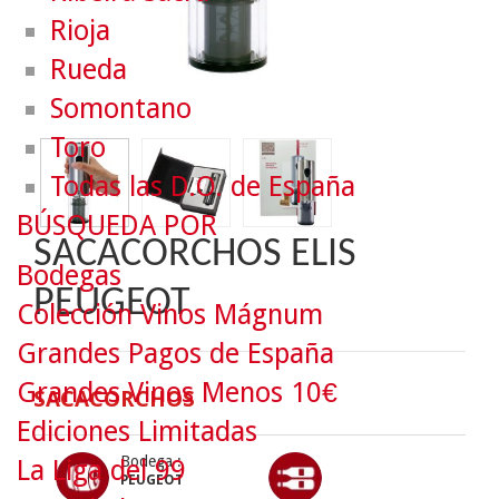
Rioja
Rueda
Somontano
Toro
Todas las D.O. de España
BÚSQUEDA POR
SACACORCHOS ELIS
Bodegas
PEUGEOT
Colección Vinos Mágnum
Grandes Pagos de España
Grandes Vinos Menos 10€
SACACORCHOS
Ediciones Limitadas
Bodega :
La Liga del 99
PEUGEOT