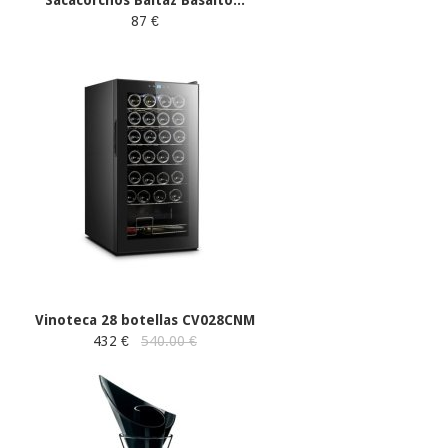
87 €
Vinoteca 28 botellas CV028CNM
432 €
540.00 €