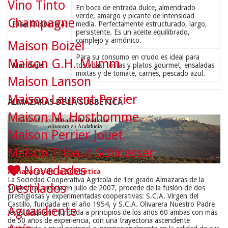
Vino Tinto
En boca de entrada dulce, almendrado
verde, amargo y picante de intensidad
Champagne
Fase Gustativa:
media. Perfectamente estructurado, largo,
persistente. Es un aceite equilibrado,
complejo y armónico.
Maison Boizel
Para su consumo en crudo es ideal para
Maison G.H. Mumm
Maridaje:
tostadas, tostas y platos gourmet, ensaladas
mixtas y de tomate, carnes, pescado azul.
Maison Lanson
Maison Laurent Perrier
ALMAZARAS DE LA SUBBÉTICA
Maison M. Hosthomme
Maison Perrier Jouët
Maison Tribaut Schloesser
Novedades
Almazaras de la Subbética
La Sociedad Cooperativa Agrícola de 1er grado Almazaras de la
Destilados
Subbética, creada en julio de 2007, procede de la fusión de dos
prestigiosas y experimentadas cooperativas: S.C.A. Virgen del
Castillo, fundada en el año 1954, y S.C.A. Olivarera Nuestro Padre
Aguardiente
Jesús Nazareno fundada a principios de los años 60 ambas con más
de 50 años de experiencia, con una trayectoria ascendente