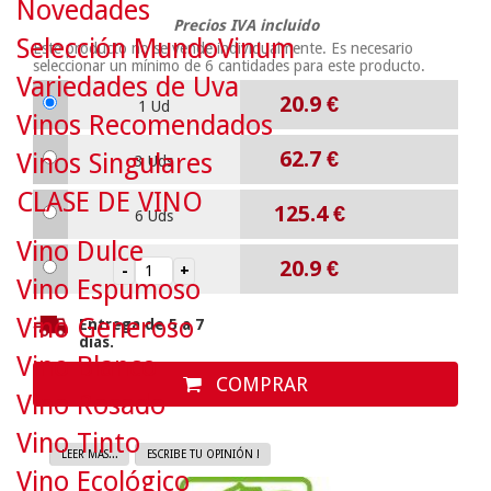
Novedades
Precios IVA incluido
Selección MundoVinum
Este producto no se vende individualmente. Es necesario
seleccionar un mínimo de
6
cantidades para este producto.
Variedades de Uva
20.9
€
1 Ud
Vinos Recomendados
62.7
€
Vinos Singulares
3 Uds
CLASE DE VINO
125.4
€
6 Uds
Vino Dulce
20.9
€
Vino Espumoso
Vino Generoso
Entrega de 5 a 7
días.
Vino Blanco
COMPRAR
Vino Rosado
Vino Tinto
LEER MAS...
ESCRIBE TU OPINIÓN !
Vino Ecológico