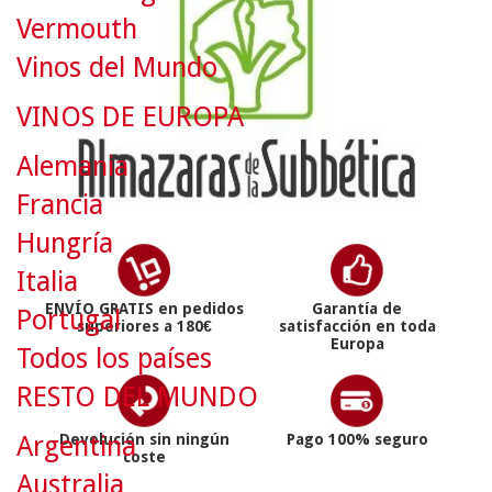
Vermouth
Vinos del Mundo
VINOS DE EUROPA
Alemania
Francia
Hungría
Italia
ENVÍO GRATIS en pedidos
Garantía de
Portugal
superiores a 180€
satisfacción en toda
Europa
Todos los países
RESTO DEL MUNDO
Argentina
Devolución sin ningún
Pago 100% seguro
coste
Australia