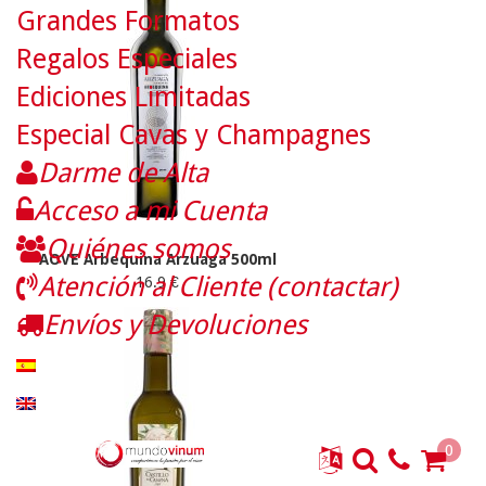
Grandes Formatos
Regalos Especiales
Ediciones Limitadas
Especial Cavas y Champagnes
Darme de Alta
Acceso a mi Cuenta
Quiénes somos
AOVE Arbequina Arzuaga 500ml
Atención al Cliente (contactar)
16.9 €
Envíos y Devoluciones
0