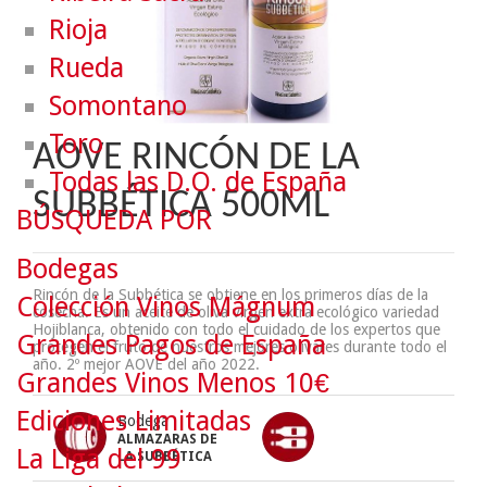
Rioja
Rueda
Somontano
Toro
AOVE RINCÓN DE LA
Todas las D.O. de España
SUBBÉTICA 500ML
BÚSQUEDA POR
Bodegas
Rincón de la Subbética se obtiene en los primeros días de la
Colección Vinos Mágnum
cosecha. Es un aceite de oliva virgen extra ecológico variedad
Hojiblanca, obtenido con todo el cuidado de los expertos que
Grandes Pagos de España
protegen el fruto de nuestros mejores olivares durante todo el
año. 2º mejor AOVE del año 2022.
Grandes Vinos Menos 10€
Ediciones Limitadas
Bodega :
ALMAZARAS DE
La Liga del 99
LA SUBBÉTICA