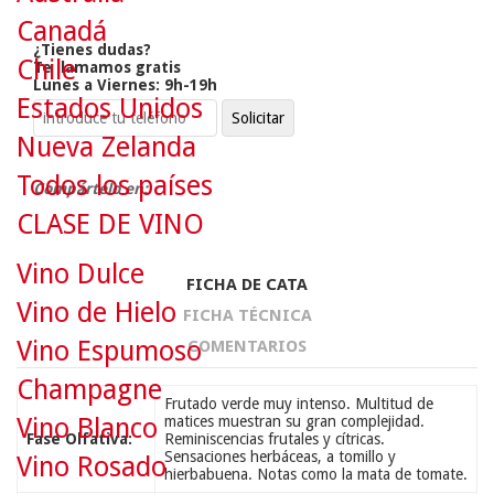
Canadá
¿Tienes dudas?
Chile
Te llamamos gratis
Lunes a Viernes: 9h-19h
Estados Unidos
Nueva Zelanda
Todos los países
Compártelo en:
CLASE DE VINO
Vino Dulce
FICHA DE CATA
Vino de Hielo
FICHA TÉCNICA
Vino Espumoso
COMENTARIOS
Champagne
Frutado verde muy intenso. Multitud de
Vino Blanco
matices muestran su gran complejidad.
Fase Olfativa:
Reminiscencias frutales y cítricas.
Sensaciones herbáceas, a tomillo y
Vino Rosado
hierbabuena. Notas como la mata de tomate.