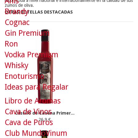
Anís
reconocida a nivel nacional e internacionalmente en la calidad de sus
zumos de oliva.
Brandy
OTRAS BOTELLAS DESTACADAS
Cognac
Gin Premium
Ron
Vodka Premium
Whisky
Enoturismo
Ideas para Regalar
Libro de Aromas
Cava de Vinos
Castillo de Canena Primer...
26.9 €
Cava de Puros
Club MundoVinum