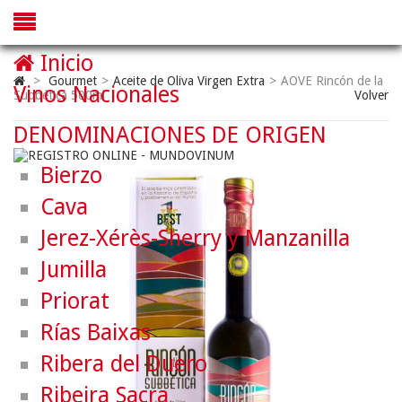
Inicio
>
Gourmet
>
Aceite de Oliva Virgen Extra
>
AOVE Rincón de la
Vinos Nacionales
Subbética 500ml
Volver
DENOMINACIONES DE ORIGEN
Bierzo
Cava
Jerez-Xérès-Sherry y Manzanilla
Jumilla
Priorat
Rías Baixas
Ribera del Duero
Ribeira Sacra