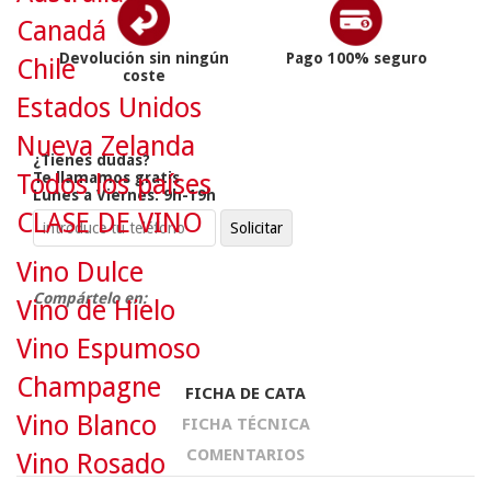
Canadá
Devolución sin ningún
Pago 100% seguro
Chile
coste
Estados Unidos
Nueva Zelanda
¿Tienes dudas?
Te llamamos gratis
Todos los países
Lunes a Viernes: 9h-19h
CLASE DE VINO
Vino Dulce
Compártelo en:
Vino de Hielo
Vino Espumoso
Champagne
FICHA DE CATA
Vino Blanco
FICHA TÉCNICA
COMENTARIOS
Vino Rosado