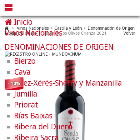
Inicio
>
Vinos Nacionales
>
Castilla y León
>
Denominación de Origen
Vinos Nacionales
Ribera del Duero
>
Senda de los Olivos Crianza 2021
Volver
DENOMINACIONES DE ORIGEN
Bierzo
Cava
Jerez-Xérès-Sherry y Manzanilla
- 10%
Jumilla
Priorat
Rías Baixas
Ribera del Duero
Ribeira Sacra