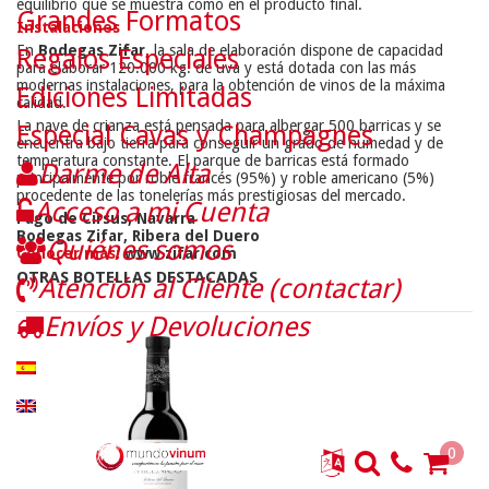
equilibrio que se muestra como en el producto final.
Grandes Formatos
Instalaciones
En
Bodegas Zifar
, la sala de elaboración dispone de capacidad
Regalos Especiales
para elaborar 120.000 kg. de uva y está dotada con las más
modernas instalaciones, para la obtención de vinos de la máxima
Ediciones Limitadas
calidad.
La nave de crianza está pensada para albergar 500 barricas y se
Especial Cavas y Champagnes
encuentra bajo tierra para conseguir un grado de humedad y de
temperatura constante. El parque de barricas está formado
Darme de Alta
principalmente por roble francés (95%) y roble americano (5%)
procedente de las tonelerías más prestigiosas del mercado.
Acceso a mi Cuenta
Pago de Cirsus, Navarra
Bodegas Zifar, Ribera del Duero
Quiénes somos
Conocer más:
www.zifar.com
OTRAS BOTELLAS DESTACADAS
Atención al Cliente (contactar)
Envíos y Devoluciones
0