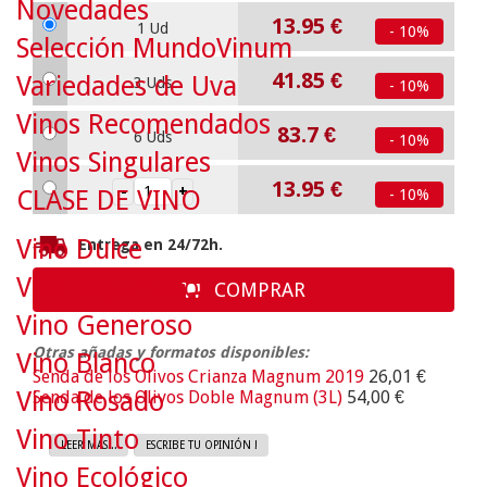
Novedades
13.95
€
1 Ud
- 10%
Selección MundoVinum
41.85
€
Variedades de Uva
3 Uds
- 10%
Vinos Recomendados
83.7
€
6 Uds
- 10%
Vinos Singulares
13.95
€
CLASE DE VINO
- 10%
Vino Dulce
Entrega en 24/72h.
Vino Espumoso
COMPRAR
Vino Generoso
Otras añadas y formatos disponibles:
Vino Blanco
Senda de los Olivos Crianza Magnum 2019
26,01 €
Vino Rosado
Senda de los Olivos Doble Magnum (3L)
54,00 €
Vino Tinto
LEER MAS...
ESCRIBE TU OPINIÓN !
Vino Ecológico