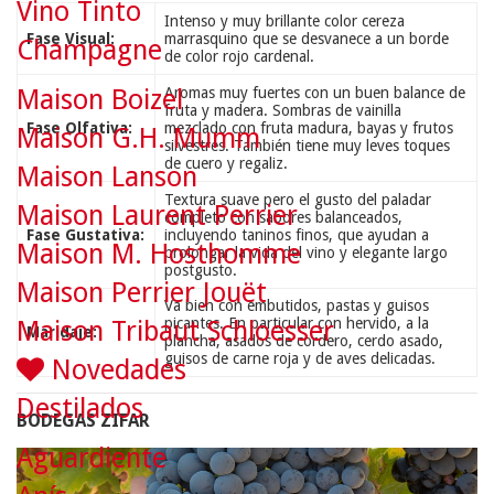
Vino Tinto
Intenso y muy brillante color cereza
Fase Visual:
marrasquino que se desvanece a un borde
Champagne
de color rojo cardenal.
Aromas muy fuertes con un buen balance de
Maison Boizel
fruta y madera. Sombras de vainilla
Fase Olfativa:
mezclado con fruta madura, bayas y frutos
Maison G.H. Mumm
silvestres. También tiene muy leves toques
de cuero y regaliz.
Maison Lanson
Textura suave pero el gusto del paladar
Maison Laurent Perrier
completo con sabores balanceados,
Fase Gustativa:
incluyendo taninos finos, que ayudan a
Maison M. Hosthomme
prolongar la vida del vino y elegante largo
postgusto.
Maison Perrier Jouët
Va bien con embutidos, pastas y guisos
picantes. En particular con hervido, a la
Maison Tribaut Schloesser
Maridaje:
plancha, asados de cordero, cerdo asado,
guisos de carne roja y de aves delicadas.
Novedades
Destilados
BODEGAS ZIFAR
Aguardiente