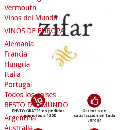
Vermouth
Vinos del Mundo
VINOS DE EUROPA
Alemania
Francia
Hungría
Italia
Portugal
Todos los países
RESTO DEL MUNDO
ENVÍO GRATIS en pedidos
Garantía de
superiores a 180€
satisfacción en toda
Argentina
Europa
Australia