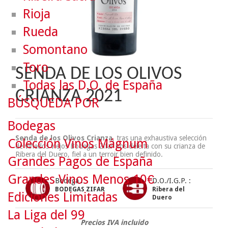
Rioja
Rueda
Somontano
Toro
SENDA DE LOS OLIVOS
Todas las D.O. de España
CRIANZA 2021
BÚSQUEDA POR
Bodegas
Senda de los Olivos Crianza
, tras una exhaustiva selección
Colección Vinos Mágnum
de viñedos viejos Bodegas Zifar nos deleita con su crianza de
Ribera del Duero, fiel a un terroir bien definido.
Grandes Pagos de España
Grandes Vinos Menos 10€
Bodega :
D.O./I.G.P. :
BODEGAS ZIFAR
Ribera del
Ediciones Limitadas
Duero
La Liga del 99
Precios IVA incluido