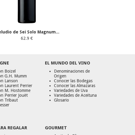
eludio de Sei Solo Magnum...
62.9 €
GNE
EL MUNDO DEL VINO
n Boizel
Denominaciones de
on G.H. Mumm
Origen
on Lanson
Conocer las Bodegas
n Laurent Perrier
Conocer las Almazaras
on M. Hostomme
Variedades de Uva
n Perrier Jouët
Variedades de Aceituna
on Tribaut
Glosario
esser
ARA REGALAR
GOURMET