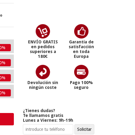
ro
ENVÍO GRATIS
Garantía de
en pedidos
satisfacción
10%
superiores a
en toda
180€
Europa
10%
10%
Devolución sin
Pago 100%
ningún coste
seguro
10%
¿Tienes dudas?
Te llamamos gratis
Lunes a Viernes: 9h-19h