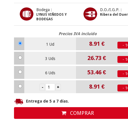
Bodega :
D.O./I.G.P. :
LYNUS VIÑEDOS Y
Ribera del Due
BODEGAS
Precios IVA incluido
8.91
€
1 Ud
- 
26.73
€
3 Uds
- 
53.46
€
6 Uds
- 
8.91
€
- 
Entrega de 5 a 7 días.
COMPRAR