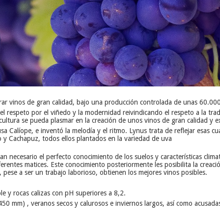
rar vinos de gran calidad, bajo una producción controlada de unas 60.00
l respeto por el viñedo y la modernidad reivindicando el respeto a la trad
cultura se pueda plasmar en la creación de unos vinos de gran calidad y e
sa Calíope, e inventó la melodía y el ritmo. Lynus trata de reflejar esas 
o y Cachapuz, todos ellos plantados en la variedad de uva
n necesario el perfecto conocimiento de los suelos y características clima
rentes matices. Este conocimiento posteriormente les posibilita la creació
 pese a ser un trabajo laborioso, obtienen los mejores vinos posibles.
e y rocas calizas con pH superiores a 8,2.
450 mm) , veranos secos y calurosos e inviernos largos, así como acusadas