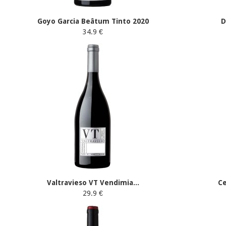
Goyo Garcia Beâtum Tinto 2020
D
34.9 €
Valtravieso VT Vendimia...
C
29.9 €