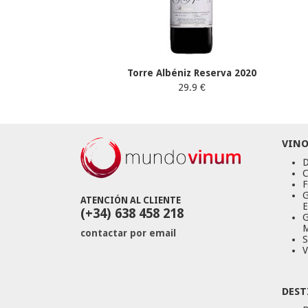
Torre Albéniz Reserva 2020
29.9 €
VINO
D
C
F
G
ATENCIÓN AL CLIENTE
E
(+34) 638 458 218
G
M
contactar por email
S
V
DEST