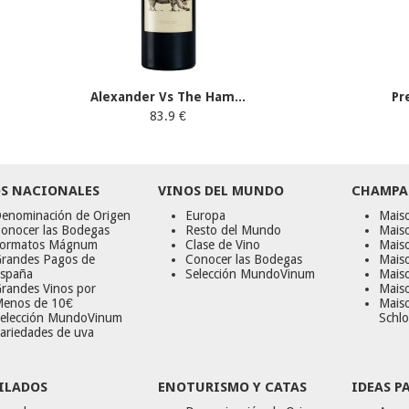
Alexander Vs The Ham...
Pr
83.9 €
S NACIONALES
VINOS DEL MUNDO
CHAMPA
enominación de Origen
Europa
Maiso
onocer las Bodegas
Resto del Mundo
Mais
ormatos Mágnum
Clase de Vino
Mais
randes Pagos de
Conocer las Bodegas
Maiso
spaña
Selección MundoVinum
Mais
randes Vinos por
Maiso
enos de 10€
Mais
elección MundoVinum
Schlo
ariedades de uva
ILADOS
ENOTURISMO Y CATAS
IDEAS P