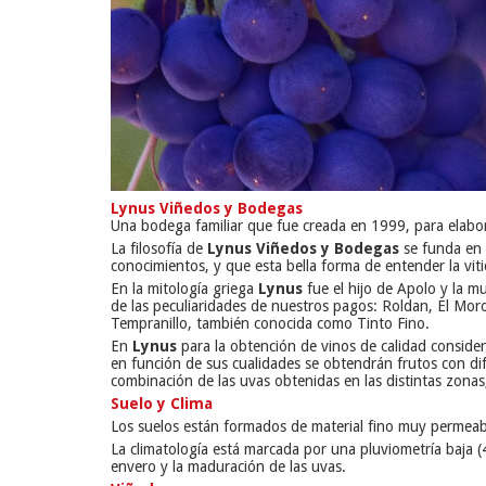
Lynus Viñedos y Bodegas
Una bodega familiar que fue creada en 1999, para elabo
La filosofía de
Lynus Viñedos y Bodegas
se funda en e
conocimientos, y que esta bella forma de entender la viti
En la mitología griega
Lynus
fue el hijo de Apolo y la mu
de las peculiaridades de nuestros pagos: Roldan, El Mor
Tempranillo, también conocida como Tinto Fino.
En
Lynus
para la obtención de vinos de calidad considera
en función de sus cualidades se obtendrán frutos con dife
combinación de las uvas obtenidas en las distintas zonas,
Suelo y Clima
Los suelos están formados de material fino muy permeabl
La climatología está marcada por una pluviometría baja (
envero y la maduración de las uvas.