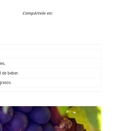
Compártelo en:
les.
l de beber.
grasos.