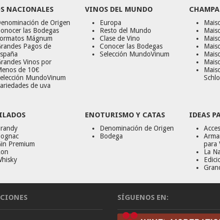
S NACIONALES
VINOS DEL MUNDO
CHAMPA
enominación de Origen
Europa
Maiso
onocer las Bodegas
Resto del Mundo
Mais
ormatos Mágnum
Clase de Vino
Mais
randes Pagos de
Conocer las Bodegas
Maiso
spaña
Selección MundoVinum
Mais
randes Vinos por
Maiso
enos de 10€
Mais
elección MundoVinum
Schlo
ariedades de uva
ILADOS
ENOTURISMO Y CATAS
IDEAS P
randy
Denominación de Origen
Acces
ognac
Bodega
Armar
in Premium
para 
on
La Na
hisky
Edici
Gran
CIONES
SÍGUENOS EN: