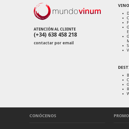
VINO
D
C
F
G
ATENCIÓN AL CLIENTE
E
(+34) 638 458 218
G
M
contactar por email
S
V
DEST
B
C
G
R
W
CONÓCENOS
PROMO