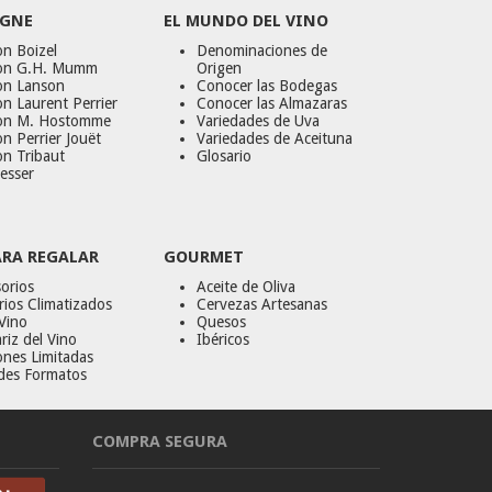
GNE
EL MUNDO DEL VINO
n Boizel
Denominaciones de
on G.H. Mumm
Origen
on Lanson
Conocer las Bodegas
n Laurent Perrier
Conocer las Almazaras
on M. Hostomme
Variedades de Uva
n Perrier Jouët
Variedades de Aceituna
on Tribaut
Glosario
esser
ARA REGALAR
GOURMET
orios
Aceite de Oliva
ios Climatizados
Cervezas Artesanas
Vino
Quesos
riz del Vino
Ibéricos
ones Limitadas
des Formatos
COMPRA SEGURA