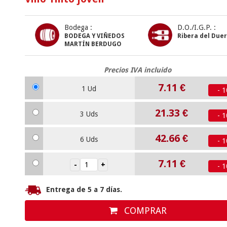
Bodega :
D.O./I.G.P. :
BODEGA Y VIÑEDOS
Ribera del Due
MARTÍN BERDUGO
Precios IVA incluido
7.11
€
1 Ud
- 
21.33
€
3 Uds
- 
42.66
€
6 Uds
- 
7.11
€
- 
Entrega de 5 a 7 días.
COMPRAR