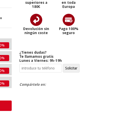
superiores a
en toda
180€
Europa
ro
Devolución sin
Pago 100%
ningún coste
seguro
10%
¿Tienes dudas?
Te llamamos gratis
10%
Lunes a Viernes: 9h-19h
10%
10%
Compártelo en: