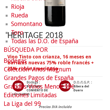
Rioja
Rueda
Somontano
Toro
HERITAGE 2018
Todas las D.O. de España
BÚSQUEDA POR
Vino Tinto con crianza, 16 meses en
Bodegas
barricas nuevas 75% roble francés +
25% roble americano
Colección Vinos Mágnum
Grandes Pagos de España
Bodega :
D.O./I.G.P. :
Grandes Vinos Menos 10€
BODEGAS
Ribera del
CONVENTO DE
Duero
Ediciones Limitadas
LAS CLARAS
La Liga del 99
Precios IVA incluido