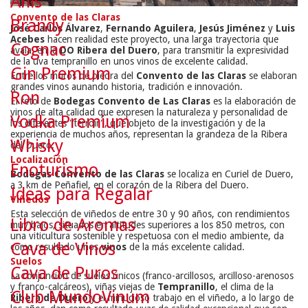
Anís
Convento de las Claras
Brandy
José Carlos Álvarez
,
Fernando Aguilera
,
Jesús Jiménez
y
Luis
Acebes
hacen realidad este proyecto, una larga trayectoria que
Cognac
avala, en la
DO Ribera del Duero
, para transmitir la expresividad
de la uva tempranillo en unos vinos de excelente calidad.
Gin Premium
Entre los muros de piedra del
Convento de las Claras
se elaboran
grandes vinos aunando historia, tradición e innovación.
Ron
El reto de
Bodegas Convento de Las Claras
es la elaboración de
vinos de alta calidad que expresen la naturaleza y personalidad de
Vodka Premium
los diferentes "terroir", que objeto de la investigación y de la
experiencia de muchos años, representan la grandeza de la Ribera
Whisky
del Duero.
Localización
Enoturismo
Bodegas Convento de las Claras
se localiza en Curiel de Duero,
a 3 km de Peñafiel, en el corazón de la Ribera del Duero.
Ideas para Regalar
Viñedos
Esta selección de viñedos de entre 30 y 90 años, con rendimientos
Libro de Aromas
muy bajos, situados en altitudes superiores a los 850 metros, con
una viticultura sostenible y respetuosa con el medio ambiente, da
Cava de Vinos
como resultado unos
vinos
de la más excelente calidad.
Suelos
Cava de Puros
La conjunción de suelos únicos (franco-arcillosos, arcilloso-arenosos
y franco-calcáreos), viñas viejas de
Tempranillo
, el clima de la
Club MundoVinum
Ribera de Duero
y el minucioso trabajo en el viñedo, a lo largo de