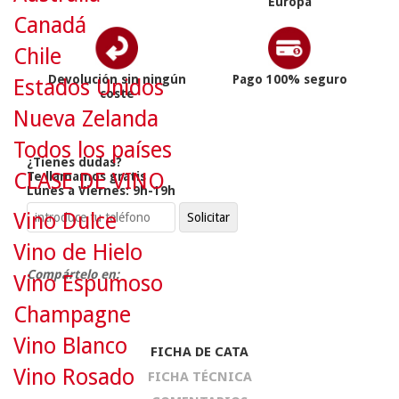
Europa
Canadá
Chile
Devolución sin ningún
Pago 100% seguro
Estados Unidos
coste
Nueva Zelanda
Todos los países
¿Tienes dudas?
CLASE DE VINO
Te llamamos gratis
Lunes a Viernes: 9h-19h
Vino Dulce
Vino de Hielo
Compártelo en:
Vino Espumoso
Champagne
Vino Blanco
FICHA DE CATA
Vino Rosado
FICHA TÉCNICA