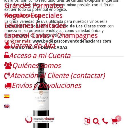
los años, dan como resultado uvas de calidad excepcional que son
Grandes Formatos
tratadas en la bodega con el mayor mimo posible, con el fin de
extraer todo su potencial enológico.
Regalos Especiales
Variedades de uva
La única variedad de uva utilizada para nuestros vinos es la
Ediciones Limitadas
Tempranillo
.
Bodegas Convento de Las Claras
creen con
firmeza en su potencial enológico, como variedad única y
Especial Cavas y Champagnes
representativa de la Ribera del Duero.
Conocer más:
www.bodegasconventodelasclaras.com
Darme de Alta
OTRAS BOTELLAS DESTACADAS
Acceso a mi Cuenta
Quiénes somos
Atención al Cliente (contactar)
Envíos y Devoluciones
0