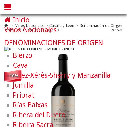
Inicio
>
Vinos Nacionales
>
Castilla y León
>
Denominación de Origen
Vinos Nacionales
Ribera del Duero
>
Heritage 2018
Volver
DENOMINACIONES DE ORIGEN
Bierzo
Cava
Jerez-Xérès-Sherry y Manzanilla
- 10%
Jumilla
Priorat
Rías Baixas
Ribera del Duero
Ribeira Sacra