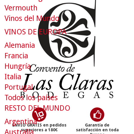
Vermouth
Vinos del Mundo
VINOS DE EUROPA
Alemania
Francia
Hungría
Italia
Portugal
Todos los países
RESTO DEL MUNDO
Argentina
ENVÍO GRATIS en pedidos
Garantía de
superiores a 180€
satisfacción en toda
Australia