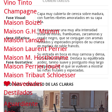
COMENTARIOS
Vino Tinto
Champagne
Capa muy cubierta de cereza sobre madura,
Fase Visual:
con fuertes ribetes amoratados en su capa
Maison Boizel
fina.
Maison G.H. Mumm
En nariz posee una muy alta intensidad
frutal de moras, frambuesas, zarzamoras y
Fase Olfativa:
regaliz negro, que se conjugan con aromas
Maison Lanson
tostados y especiados propios de su crianza
en madera de roble francés.
Maison Laurent Perrier
Su entrada en boca es muy carnosa y densa,
Maison M. Hosthomme
con mucha amplitud. Destaca su equilibrada
Fase Gustativa:
acidez, tanino suave y postgusto muy largo
Maison Perrier Jouët
y sugestivo, en el que se vuelven a mostrar
las notas frutales y especiadas.
Maison Tribaut Schloesser
Novedades
BODEGAS CONVENTO DE LAS CLARAS
Destilados
Aguardiente