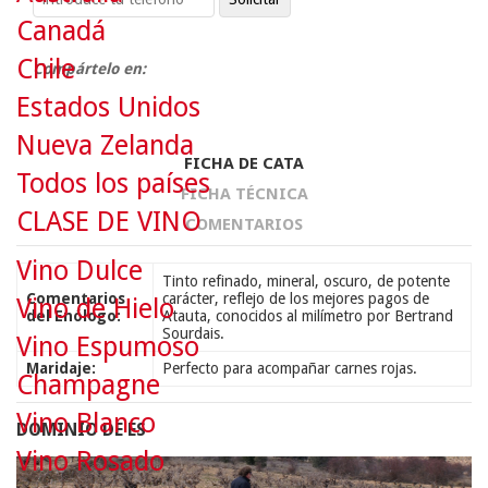
Canadá
Chile
Compártelo en:
Estados Unidos
Nueva Zelanda
FICHA DE CATA
Todos los países
FICHA TÉCNICA
CLASE DE VINO
COMENTARIOS
Vino Dulce
Tinto refinado, mineral, oscuro, de potente
Comentarios
carácter, reflejo de los mejores pagos de
Vino de Hielo
del Enólogo:
Atauta, conocidos al milímetro por Bertrand
Sourdais.
Vino Espumoso
Maridaje:
Perfecto para acompañar carnes rojas.
Champagne
Vino Blanco
DOMINIO DE ES
Vino Rosado