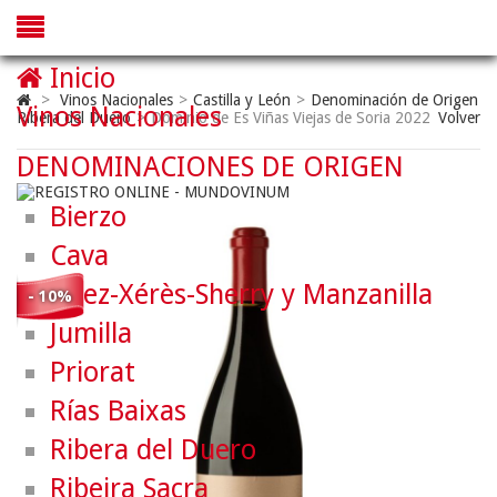
Inicio
>
Vinos Nacionales
>
Castilla y León
>
Denominación de Origen
Vinos Nacionales
Ribera del Duero
>
Dominio de Es Viñas Viejas de Soria 2022
Volver
DENOMINACIONES DE ORIGEN
Bierzo
Cava
Jerez-Xérès-Sherry y Manzanilla
- 10%
Jumilla
Priorat
Rías Baixas
Ribera del Duero
Ribeira Sacra