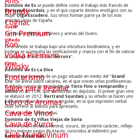
Anís
Dominio de Es
se puede definir como el trabajo más francés de
Brandy
Bertrand Sourdais
, y en el que coparte destino enológico con su
mujer
Olga Escudero
. Sus vinos forman parte ya de los más
grandes vinos de España.
Cognac
Suelo
Gin Premium
Terrenos arcillosos, calcáreos y arenas del Duero.
Viñedo
Ron
En el viñedo se trabaja bajo una viticultura biodinámica, y en
bodega se acompaña las vinificaciones y crianza con el fin de valorar
Vodka Premium
la compleja finura de los "
terroirs
".
Vinos
Whisky
Dominio de Es La Diva
Enoturismo
Un vino que procede de un pago situado en medio del "
Grand
Cru
" de arena sobre calcáreo, en el que crecen viñas prefiloxericas.
Ideas para Regalar
El viñedo consta de variedades de
Tinto Fino o tempranillo
y
albillo
en un 15%, que se mezclan en depósito. El primer gran vino
se elaboró en 2012.
Bertrand Sourdais
y su viñedo se hacen uno
Libro de Aromas
para obtener un vino único, singular, en la que expresión verbal
cede terreno al silencio para apreciarlo.
Cava de Vinos
Producción de 500 botellas.
Dominio de Es Viñas Viejas de Soria
Cava de Puros
Un vino tinto refinado, mineral, oscuro, de potente carácter, reflejo
de los mejores pagos de Atauta, conocidos al milímetro por
Club MundoVinum
Bertrand Sourdais
.