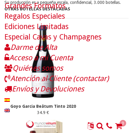
Su producción es a pequeña escala, confidencial, 3.000 botellas.
Grandes Formatos
OTRAS BOTELLAS DESTACADAS
Regalos Especiales
Ediciones Limitadas
Especial Cavas y Champagnes
Darme de Alta
Acceso a mi Cuenta
Quiénes somos
Atención al Cliente (contactar)
Envíos y Devoluciones
Goyo Garcia Beâtum Tinto 2020
34.9 €
0