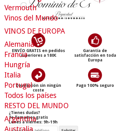
Vermouth
Vinos del Mundo
VINOS DE EUROPA
Alemania
ENVÍO GRATIS en pedidos
Garantía de
Francia
superiores a 180€
satisfacción en toda
Europa
Hungría
Italia
Portugal
Devolución sin ningún
Pago 100% seguro
coste
Todos los países
RESTO DEL MUNDO
¿Tienes dudas?
Argentina
Te llamamos gratis
Lunes a Viernes: 9h-19h
Australia