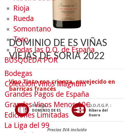
Rioja
Rueda
Somontano
Toro
DOMINIO DE ES VIÑAS
Todas las D.O. de España
VIEJAS DE SORIA 2022
BÚSQUEDA POR
Bodegas
Vino Tinto con crianza, envejecido en
Colección Vinos Mágnum
barricas francés
Grandes Pagos de España
Grandes Vinos Menos 10€
Bodega :
D.O./I.G.P. :
DOMINIO DE ES
Ribera del
Ediciones Limitadas
Duero
La Liga del 99
Precios IVA incluido