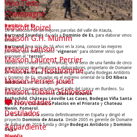
Vino Tinto
Champagne
Dominio de Es
Maison Boizel
De la selección de las mejores parcelas del valle de Atauta,
Bertrand Sourdais
da vida a
Dominio de Es
, para elaborar vinos
Maison G.H. Mumm
únicos.
Bertrand
lleva más de 16 años en la zona, conoce las mejores
Maison Lanson
parcelas, que trabaja como "
vigneron
" para obtener vinos que
expresen el "
terroir
".
Maison Laurent Perrier
Nacido en Chinon (Loira, Francia), en el seno de una familia de cinco
generaciones de viticultores y elaboradores, propietario de Domaine
Maison M. Hosthomme
de Pallus,
Bertrand Sourdais
dirige en España Bodegas Antídoto
y Dominio de Es, situadas en el extremo oriental de la
DO Ribera
Maison Perrier Jouët
del Duero
, en los campos de Soria.
Bertrand Sourdais estudio en el Valle del Loira y en Burdeos. Su
Maison Tribaut Schloesser
formación transcurrió en el
Château Mouton
Rothschild
,
Château Léoville Las Cases
,
Bodegas Viña Santa
Novedades
Rita
(Chile),
con Álvaro Palacios en el Priorato
y
Chateau
Nenin
,
Pomerol
.
Destilados
En el año 2000, se asienta definitivamente en España y dirigió el
proyecto
Dominio de Atauta
. Desde 2005 es gerente de Domaine
de Pallus y en 2010 funda y dirige
Bodegas Antídoto
y
Dominio
Aguardiente
de Es
.
Filosofía