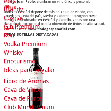
Anís
enólogo
Juan Pablo
, alumbran un vino único y personal.
Viñedo
Brandy
Bodegas Peñafiel dispone de más de 32 Ha de viñedo, con
variedades Tinta del país, Merlot y Cabernet Sauvignon cuyas
Cognac
parcelas está ubicadas en Peñafiel y Castrillo, zonas con una
climatología excepcional para la obtención de tintos de alta calidad.
Gin Premium
Conocer más:
www.bodegaspenafiel.com
Ron
OTRAS BOTELLAS DESTACADAS
Vodka Premium
Whisky
Enoturismo
Ideas para Regalar
Libro de Aromas
Cava de Vinos
Cava de Puros
Club MundoVinum