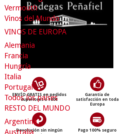
Vermouth
Vinos del Mundo
VINOS DE EUROPA
Alemania
Francia
Hungría
Italia
Portugal
ENVÍO GRATIS en pedidos
Garantía de
Todos los países
superiores a 180€
satisfacción en toda
Europa
RESTO DEL MUNDO
Argentina
Australia
Devolución sin ningún
Pago 100% seguro