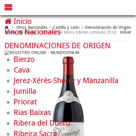
Inicio
>
Vinos Nacionales
>
Castilla y León
>
Denominación de Origen
Vinos Nacionales
Ribera del Duero
>
Dominio de Miros Edición Limitada 2018
Volver
DENOMINACIONES DE ORIGEN
Bierzo
Cava
Jerez-Xérès-Sherry y Manzanilla
Jumilla
Priorat
Rías Baixas
Ribera del Duero
Ribeira Sacra