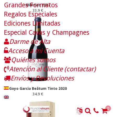
Grandes Formatos
Milénico 2017
33.9 €
Regalos Especiales
Ediciones Limitadas
Especial Cavas y Champagnes
Darme de Alta
Acceso a mi Cuenta
Quiénes somos
Atención al Cliente (contactar)
Envíos y Devoluciones
Goyo Garcia Beâtum Tinto 2020
34.9 €
0