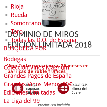
Rioja
Rueda
Somontano
Toro
DOMINIO DE MIROS
Todas las D.O. de España
EDICIÓN LIMITADA 2018
BÚSQUEDA POR
Bodegas
Vino Tinto con crianza, 36 meses en
Colección Vinos Mágnum
barricas de roble francés
Grandes Pagos de España
Grandes Vinos Menos 10€
Bodega :
D.O./I.G.P. :
BODEGAS
Ribera del
Ediciones Limitadas
PEÑAFIEL
Duero
La Liga del 99
Precios IVA incluido