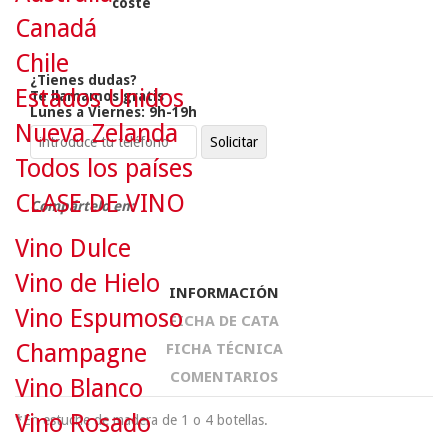
coste
Canadá
Chile
¿Tienes dudas?
Estados Unidos
Te llamamos gratis
Lunes a Viernes: 9h-19h
Nueva Zelanda
Todos los países
CLASE DE VINO
Compártelo en:
Vino Dulce
Vino de Hielo
INFORMACIÓN
Vino Espumoso
FICHA DE CATA
Champagne
FICHA TÉCNICA
COMENTARIOS
Vino Blanco
Vino Rosado
*En estuche de madera de 1 o 4 botellas.