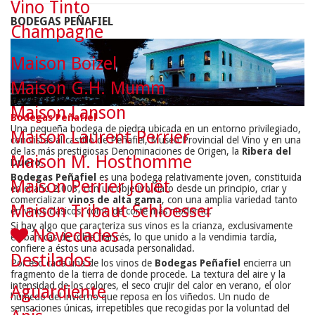
Vino Tinto
BODEGAS PEÑAFIEL
Champagne
Maison Boizel
Maison G.H. Mumm
Maison Lanson
Bodegas Peñafiel
Una pequeña bodega de piedra ubicada en un entorno privilegiado,
Maison Laurent Perrier
con vistas al castillo de Peñafiel, Museo Provincial del Vino y en una
de las más prestigiosas Denominaciones de Origen, la
Ribera del
Maison M. Hosthomme
Duero
.
Bodegas Peñafiel
es una bodega relativamente joven, constituida
Maison Perrier Jouët
en el año 2.003, con un objetivo claro desde un principio, criar y
comercializar
vinos de alta gama
, con una amplia variedad tanto
Maison Tribaut Schloesser
en vinos clásicos, como de corte más moderno.
Si hay algo que caracteriza sus vinos es la crianza, exclusivamente
Novedades
en barricas de roble francés, lo que unido a la vendimia tardía,
confiere a éstos una acusada personalidad.
Destilados
Por eso cada una de los vinos de
Bodegas Peñafiel
encierra un
fragmento de la tierra de donde procede. La textura del aire y la
intensidad de los colores, el seco crujir del calor en verano, el olor
Aguardiente
húmedo del invierno que reposa en los viñedos. Un nudo de
sensaciones únicas, irrepetibles que recogidas por la voluntad del