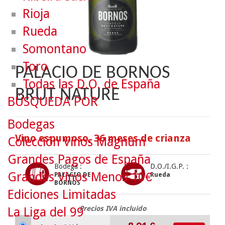
Rioja
Rueda
Somontano
Toro
PALACIO DE BORNOS
Todas las D.O. de España
BRUT NATURE
BÚSQUEDA POR
Bodegas
Vino espumoso, 36 meses de crianza
Colección Vinos Mágnum
Grandes Pagos de España
Bodega :
D.O./I.G.P. :
Grandes Vinos Menos 10€
PALACIO DE
Rueda
BORNOS
Ediciones Limitadas
Precios IVA incluido
La Liga del 99