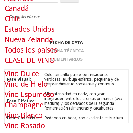
Canadá
Compártelo en:
Chile
Estados Unidos
Nueva Zelanda
FICHA DE CATA
Todos los países
FICHA TÉCNICA
CLASE DE VINO
COMENTARIOS
Vino Dulce
Color amarillo pajizo con irisaciones
Fase Visual:
verdosas. Burbuja esférica, pequeña y de
Vino de Hielo
desprendimiento constante y continuo.
Vino Espumoso
Alta intensidad en nariz, con gran
integración entre los aromas primarios (uva
Fase Olfativa:
Champagne
madura) y los derivados de la segunda
fermentación (almendras y cacahuetes).
Vino Blanco
Fase Gustativa:
Redondo en boca, con excelente estructura.
Vino Rosado