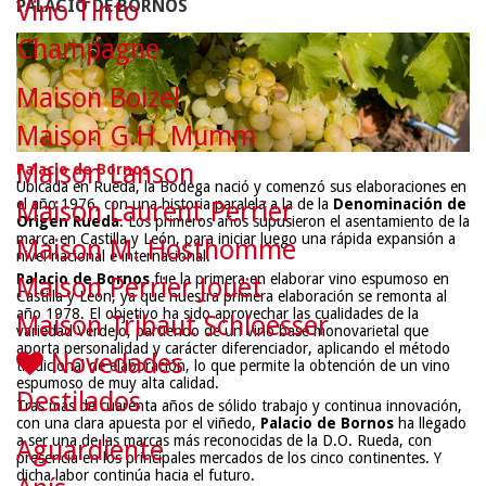
Vino Tinto
PALACIO DE BORNOS
Champagne
Maison Boizel
Maison G.H. Mumm
Maison Lanson
Palacio de Bornos
Ubicada en Rueda, la Bodega nació y comenzó sus elaboraciones en
el año 1976, con una historia paralela a la de la
Denominación de
Maison Laurent Perrier
Origen Rueda
. Los primeros años supusieron el asentamiento de la
marca en Castilla y León, para iniciar luego una rápida expansión a
Maison M. Hosthomme
nivel nacional e internacional.
Palacio de Bornos
fue la primera en elaborar vino espumoso en
Maison Perrier Jouët
Castilla y León, ya que nuestra primera elaboración se remonta al
año 1978. El objetivo ha sido aprovechar las cualidades de la
Maison Tribaut Schloesser
variedad Verdejo, partiendo de un vino base monovarietal que
aporta personalidad y carácter diferenciador, aplicando el método
Novedades
tradicional de elaboración, lo que permite la obtención de un vino
espumoso de muy alta calidad.
Destilados
Tras más de cuarenta años de sólido trabajo y continua innovación,
con una clara apuesta por el viñedo,
Palacio de Bornos
ha llegado
a ser una de las marcas más reconocidas de la D.O. Rueda, con
Aguardiente
presencia en los principales mercados de los cinco continentes. Y
dicha labor continúa hacia el futuro.