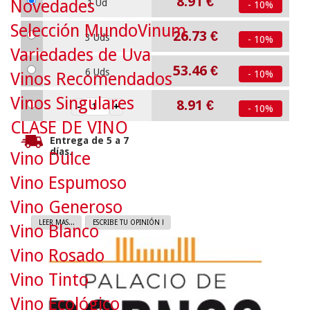
8.91
€
Novedades
1 Ud
- 10%
Selección MundoVinum
26.73
€
3 Uds
- 10%
Variedades de Uva
53.46
€
6 Uds
- 10%
Vinos Recomendados
Vinos Singulares
8.91
€
- 10%
CLASE DE VINO
Entrega de 5 a 7
días.
Vino Dulce
Vino Espumoso
Vino Generoso
LEER MAS...
ESCRIBE TU OPINIÓN !
Vino Blanco
Vino Rosado
Vino Tinto
Vino Ecológico