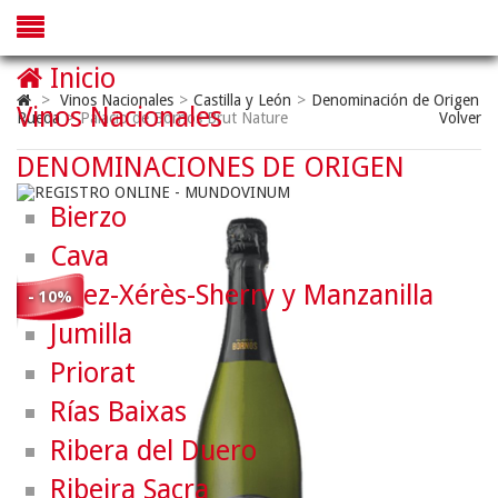
Inicio
>
Vinos Nacionales
>
Castilla y León
>
Denominación de Origen
Vinos Nacionales
Rueda
>
Palacio de Bornos Brut Nature
Volver
DENOMINACIONES DE ORIGEN
Bierzo
Cava
Jerez-Xérès-Sherry y Manzanilla
- 10%
Jumilla
Priorat
Rías Baixas
Ribera del Duero
Ribeira Sacra