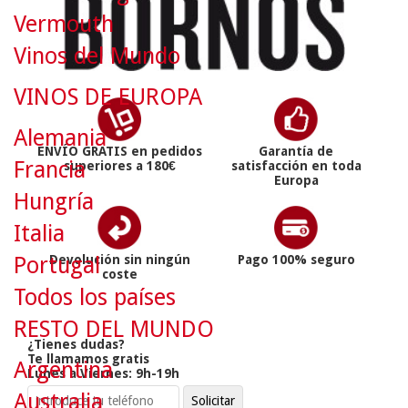
Vermouth
Vinos del Mundo
VINOS DE EUROPA
Alemania
ENVÍO GRATIS en pedidos
Garantía de
Francia
superiores a 180€
satisfacción en toda
Europa
Hungría
Italia
Portugal
Devolución sin ningún
Pago 100% seguro
coste
Todos los países
RESTO DEL MUNDO
¿Tienes dudas?
Te llamamos gratis
Argentina
Lunes a Viernes: 9h-19h
Australia