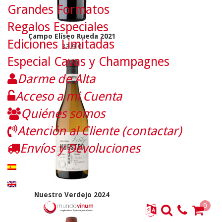
Grandes Formatos
Regalos Especiales
Campo Elíseo Rueda 2021
Ediciones Limitadas
33.9 €
Especial Cavas y Champagnes
Darme de Alta
Acceso a mi Cuenta
Quiénes somos
Atención al Cliente (contactar)
Envíos y Devoluciones
Nuestro Verdejo 2024
7.5 €
0