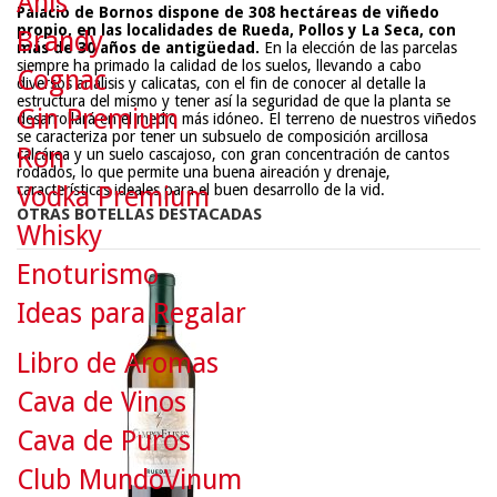
Anís
Palacio de Bornos dispone de 308 hectáreas de viñedo
propio, en las localidades de Rueda, Pollos y La Seca, con
Brandy
más de 30 años de antigüedad.
En la elección de las parcelas
siempre ha primado la calidad de los suelos, llevando a cabo
Cognac
diversos análisis y calicatas, con el fin de conocer al detalle la
estructura del mismo y tener así la seguridad de que la planta se
Gin Premium
desarrollará en el medio más idóneo. El terreno de nuestros viñedos
se caracteriza por tener un subsuelo de composición arcillosa
Ron
calcárea y un suelo cascajoso, con gran concentración de cantos
rodados, lo que permite una buena aireación y drenaje,
características ideales para el buen desarrollo de la vid.
Vodka Premium
OTRAS BOTELLAS DESTACADAS
Whisky
Enoturismo
Ideas para Regalar
Libro de Aromas
Cava de Vinos
Cava de Puros
Club MundoVinum