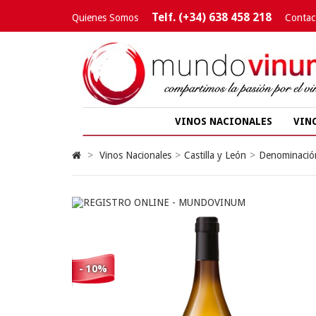
Telf. (+34) 638 458 218
Quienes Somos
Contac
VINOS NACIONALES
VIN
>
Vinos Nacionales
>
Castilla y León
>
Denominació
- 10%