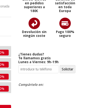
en pedidos
satisfacción
cionada
superiores a
en toda
180€
Europa
Devolución sin
Pago 100%
ningún coste
seguro
10%
¿Tienes dudas?
Te llamamos gratis
Lunes a Viernes: 9h-19h
10%
10%
Compártelo en:
10%