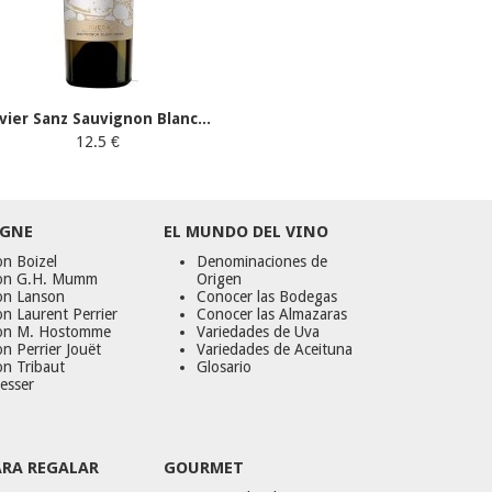
avier Sanz Sauvignon Blanc...
12.5 €
GNE
EL MUNDO DEL VINO
n Boizel
Denominaciones de
on G.H. Mumm
Origen
on Lanson
Conocer las Bodegas
n Laurent Perrier
Conocer las Almazaras
on M. Hostomme
Variedades de Uva
n Perrier Jouët
Variedades de Aceituna
on Tribaut
Glosario
esser
ARA REGALAR
GOURMET