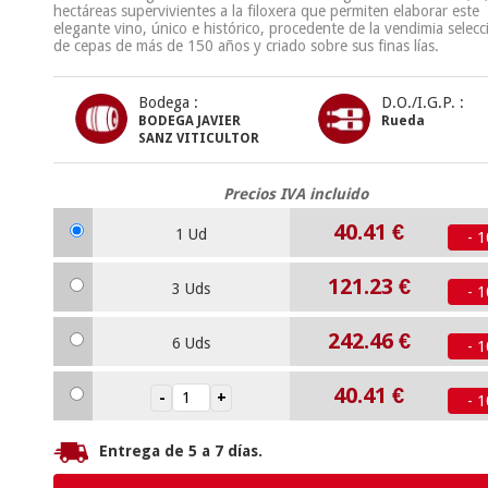
hectáreas supervivientes a la filoxera que permiten elaborar este
elegante vino, único e histórico, procedente de la vendimia selec
de cepas de más de 150 años y criado sobre sus finas lías.
Bodega :
D.O./I.G.P. :
BODEGA JAVIER
Rueda
SANZ VITICULTOR
Precios IVA incluido
40.41
€
1 Ud
- 
121.23
€
3 Uds
- 
242.46
€
6 Uds
- 
40.41
€
- 
Entrega de 5 a 7 días.