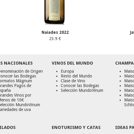
Naiades 2022
J
23.9 €
S NACIONALES
VINOS DEL MUNDO
CHAMPA
enominación de Origen
Europa
Maiso
onocer las Bodegas
Resto del Mundo
Mais
ormatos Mágnum
Clase de Vino
Mais
randes Pagos de
Conocer las Bodegas
Maiso
spaña
Selección MundoVinum
Mais
randes Vinos por
Maiso
enos de 10€
Mais
elección MundoVinum
Schlo
ariedades de uva
ILADOS
ENOTURISMO Y CATAS
IDEAS P