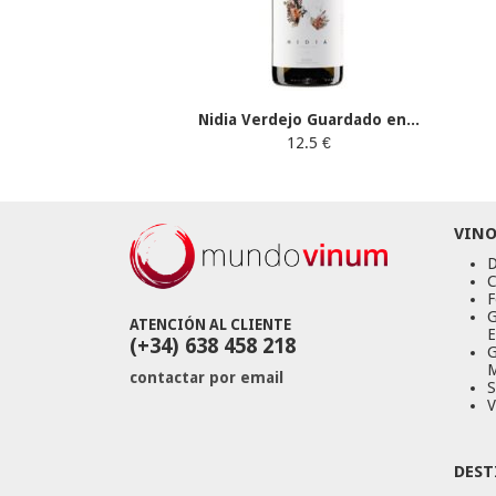
Nidia Verdejo Guardado en...
12.5 €
VINO
D
C
F
G
ATENCIÓN AL CLIENTE
E
(+34) 638 458 218
G
M
contactar por email
S
V
DEST