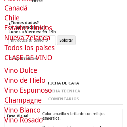
coste
Canadá
Chile
¿Tienes dudas?
Estados Unidos
Te llamamos gratis
Lunes a Viernes: 9h-19h
Nueva Zelanda
Todos los países
CLASE DE VINO
Compártelo en:
Vino Dulce
Vino de Hielo
FICHA DE CATA
Vino Espumoso
FICHA TÉCNICA
Champagne
COMENTARIOS
Vino Blanco
Color amarillo y brillante con reflejos
Fase Visual:
Vino Rosado
esmeralda.