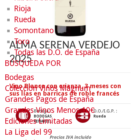
Rioja
Rueda
Somontano
Toro
ALMA SERENA VERDEJO
Todas las D.O. de España
2025
BÚSQUEDA POR
Bodegas
Vino Blanco con crianza, 3 meses con
Colección Vinos Mágnum
sus lías en barricas de roble francés
Grandes Pagos de España
Grandes Vinos Menos 10€
Bodega :
D.O./I.G.P. :
BODEGAS
Rueda
Ediciones Limitadas
PEÑAFIEL
La Liga del 99
Precios IVA incluido