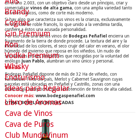
Anís
en el año 2.003, con un objetivo claro desde un principio, criar y
comercializar
vinos de alta gama
, con una amplia variedad tanto
Brandy
en vinos clásicos, como de corte más moderno.
Si hay algo que caracteriza sus vinos es la crianza, exclusivamente
Cognac
en barricas de roble francés, lo que unido a la vendimia tardía,
confiere a éstos una acusada personalidad.
Gin Premium
Por eso cada una de los vinos de
Bodegas Peñafiel
encierra un
fragmento de la tierra de donde procede. La textura del aire y la
Ron
intensidad de los colores, el seco crujir del calor en verano, el olor
húmedo del invierno que reposa en los viñedos. Un nudo de
Vodka Premium
sensaciones únicas, irrepetibles que recogidas por la voluntad del
enólogo
Juan Pablo
, alumbran un vino único y personal.
Whisky
Viñedo
Bodegas Peñafiel dispone de más de 32 Ha de viñedo, con
Enoturismo
variedades Tinta del país, Merlot y Cabernet Sauvignon cuyas
parcelas está ubicadas en Peñafiel y Castrillo, zonas con una
Ideas para Regalar
climatología excepcional para la obtención de tintos de alta calidad.
Conocer más:
www.bodegaspenafiel.com
Libro de Aromas
OTRAS BOTELLAS DESTACADAS
Cava de Vinos
Cava de Puros
Club MundoVinum