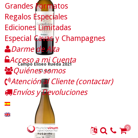
Grandes Formatos
Regalos Especiales
Ediciones Limitadas
Especial Cavas y Champagnes
Darme de Alta
Acceso a mi Cuenta
Campo Elíseo Rueda 2021
Quiénes somos
33.9 €
Atención al Cliente (contactar)
Envíos y Devoluciones
0