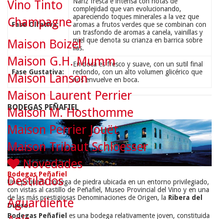
Nariz fresca e intensa con notas de
Vino Tinto
complejidad que van evolucionando,
apareciendo toques minerales a la vez que
Champagne
Fase Olfativa:
aromas a frutos verdes que se combinan con
un trasfondo de aromas a canela, vainillas y
miel que denota su crianza en barrica sobre
Maison Boizel
lías.
Maison G.H. Mumm
En boca es fresco y suave, con un sutil final
Fase Gustativa:
redondo, con un alto volumen glicérico que
Maison Lanson
nos envuelve en boca.
Maison Laurent Perrier
BODEGAS PEÑAFIEL
Maison M. Hosthomme
Maison Perrier Jouët
Maison Tribaut Schloesser
Novedades
Bodegas Peñafiel
Destilados
Una pequeña bodega de piedra ubicada en un entorno privilegiado,
con vistas al castillo de Peñafiel, Museo Provincial del Vino y en una
de las más prestigiosas Denominaciones de Origen, la
Ribera del
Aguardiente
Duero
.
Bodegas Peñafiel
es una bodega relativamente joven, constituida