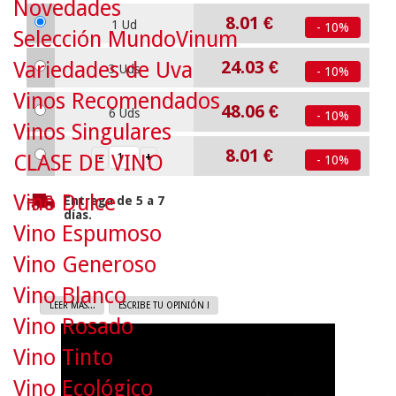
Novedades
8.01
€
1 Ud
- 10%
Selección MundoVinum
24.03
€
Variedades de Uva
3 Uds
- 10%
Vinos Recomendados
48.06
€
6 Uds
- 10%
Vinos Singulares
8.01
€
CLASE DE VINO
- 10%
Vino Dulce
Entrega de 5 a 7
días.
Vino Espumoso
Vino Generoso
Vino Blanco
LEER MAS...
ESCRIBE TU OPINIÓN !
Vino Rosado
Vino Tinto
Vino Ecológico