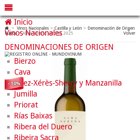
Inicio
>
Vinos Nacionales
>
Castilla y León
>
Denominación de Origen
Vinos Nacionales
Rueda
>
Alma Serena Verdejo 2025
Volver
DENOMINACIONES DE ORIGEN
Bierzo
Cava
Jerez-Xérès-Sherry y Manzanilla
- 10%
Jumilla
Priorat
Rías Baixas
Ribera del Duero
Ribeira Sacra