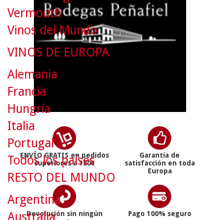
Vermouth
Vinos del Mundo
VINOS DE EUROPA
Alemania
Francia
Hungría
Italia
Portugal
ENVÍO GRATIS en pedidos
Garantía de
Todos los países
superiores a 180€
satisfacción en toda
Europa
RESTO DEL MUNDO
Argentina
Australia
Devolución sin ningún
Pago 100% seguro