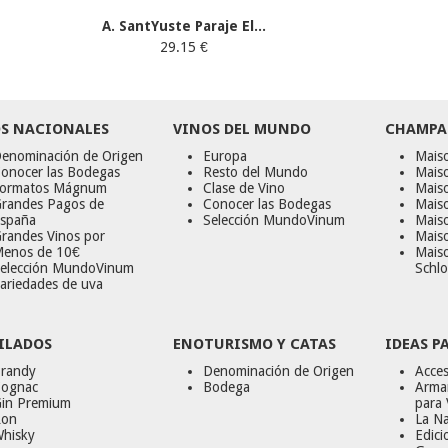
A. SantYuste Paraje El...
29.15 €
S NACIONALES
VINOS DEL MUNDO
CHAMPA
enominación de Origen
Europa
Maiso
onocer las Bodegas
Resto del Mundo
Mais
ormatos Mágnum
Clase de Vino
Mais
randes Pagos de
Conocer las Bodegas
Maiso
spaña
Selección MundoVinum
Mais
randes Vinos por
Maiso
enos de 10€
Mais
elección MundoVinum
Schlo
ariedades de uva
ILADOS
ENOTURISMO Y CATAS
IDEAS P
randy
Denominación de Origen
Acces
ognac
Bodega
Armar
in Premium
para 
on
La Na
hisky
Edici