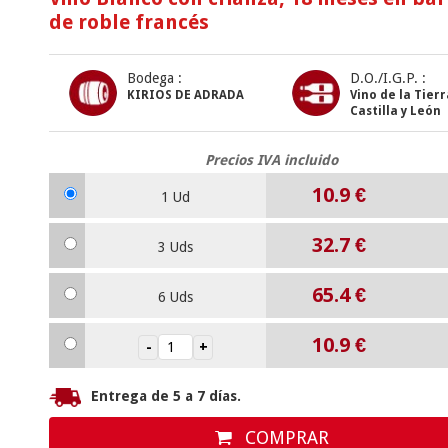
de roble francés
Bodega :
D.O./I.G.P. :
KIRIOS DE ADRADA
Vino de la Tier
Castilla y León
Precios IVA incluido
10.9
€
1 Ud
32.7
€
3 Uds
65.4
€
6 Uds
10.9
€
Entrega de 5 a 7 días.
COMPRAR