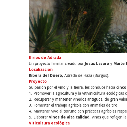
Kirios de Adrada
Un proyecto familiar creado por
Jesús Lázaro
y
Maite 
Localización
Ribera del Duero
, Adrada de Haza (Burgos).
Proyecto
Su pasión por el vino y la tierra, les conduce hacia
cinco
1. Promover la agricultura y la vitivinicultura ecológicas
2. Recuperar y mantener viñedos antiguos, de gran valor
3. Fomentar el trabajo agrícola con animales de tiro
4. Mantener vivo el terruño con prácticas agrícolas res
5. Elaborar
vinos de alta calidad
, vinos que reflejen l
Viticultura ecológica