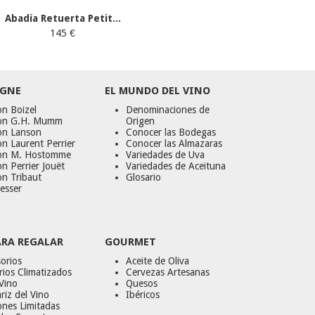
Abadía Retuerta Petit...
145 €
GNE
EL MUNDO DEL VINO
n Boizel
Denominaciones de
on G.H. Mumm
Origen
on Lanson
Conocer las Bodegas
n Laurent Perrier
Conocer las Almazaras
on M. Hostomme
Variedades de Uva
n Perrier Jouët
Variedades de Aceituna
on Tribaut
Glosario
esser
ARA REGALAR
GOURMET
orios
Aceite de Oliva
ios Climatizados
Cervezas Artesanas
Vino
Quesos
riz del Vino
Ibéricos
ones Limitadas