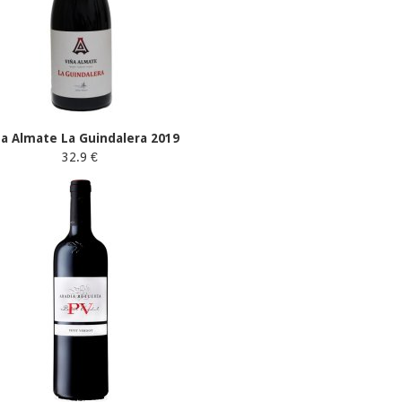
ña Almate La Guindalera 2019
32.9 €