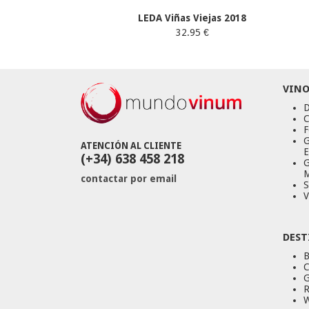
LEDA Viñas Viejas 2018
32.95 €
VINO
D
C
F
G
ATENCIÓN AL CLIENTE
E
(+34) 638 458 218
G
M
contactar por email
S
V
DEST
B
C
G
R
W