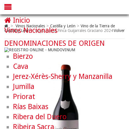
Inicio
>
Vinos Nacionales
>
Castilla y León
>
Vino de la Tierra de
Vinos Nacionales
Castilla y León
>
Goyo Garcia Finca Guijarrales Graciano 2024
Volver
DENOMINACIONES DE ORIGEN
Bierzo
Cava
Jerez-Xérès-Sherry y Manzanilla
Jumilla
Priorat
Rías Baixas
Ribera del Duero
Ribeira Sacra