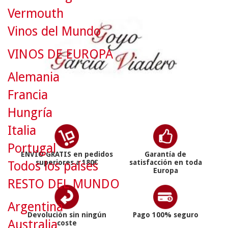
Vermouth
Vinos del Mundo
VINOS DE EUROPA
Alemania
Francia
Hungría
Italia
Portugal
ENVÍO GRATIS en pedidos
Garantía de
superiores a 180€
satisfacción en toda
Todos los países
Europa
RESTO DEL MUNDO
Argentina
Devolución sin ningún
Pago 100% seguro
Australia
coste