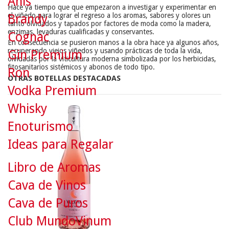
Anís
Hace ya tiempo que que empezaron a investigar y experimentar en
el viñedo para lograr el regreso a los aromas, sabores y olores un
Brandy
tanto olvidados y tapados por factores de moda como la madera,
enzimas, levaduras cualificadas y conservantes.
Cognac
En consecuencia se pusieron manos a la obra hace ya algunos años,
recuperando viejos viñedos y usando prácticas
de toda la vida
,
Gin Premium
olvidadas por la viticultura moderna simbolizada por los herbicidas,
fitosanitarios sistémicos y abonos de todo tipo.
Ron
OTRAS BOTELLAS DESTACADAS
Vodka Premium
Whisky
Enoturismo
Ideas para Regalar
Libro de Aromas
Cava de Vinos
Cava de Puros
Club MundoVinum