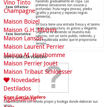
Vino Tinto
haciendo gradualmente en copa. Las
primeras sensaciones son oscuras y
Fase Olfativa:
profundas: fruta negra (moras), piedra
Champagne
(grafito y pizarra) y especias negras
(pimienta).
Maison Boizel
En boca tiene una entrada fresca y el tanino
que le da estructura, es goloso y elegante.
Maison G.H. Mumm
Según se va abriendo se muestra más
Fase Gustativa:
sabroso, con un tacto pulido, redondo, y
Maison Lanson
una equilibrada acidez que le proporciona
tensión...
Maison Laurent Perrier
Maison M. Hosthomme
GOYO GARCÍA VIADERO
Maison Perrier Jouët
Maison Tribaut Schloesser
Novedades
Destilados
Goyo García Viadero
Aguardiente
Son viticultores con viñedo propio y bodega donde elaboran sus
vinos.