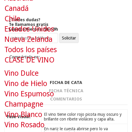
Canadá
Chile
¿Tienes dudas?
Te llamamos gratis
Estados Unidos
Lunes a Viernes: 9h-19h
Nueva Zelanda
Todos los países
Compártelo en:
CLASE DE VINO
Vino Dulce
Vino de Hielo
FICHA DE CATA
FICHA TÉCNICA
Vino Espumoso
COMENTARIOS
Champagne
Vino Blanco
El vino tiene color rojo picota muy oscuro y
Fase Visual:
brillante con ribete violáceo y capa alta.
Vino Rosado
En nariz le cuesta abrirse pero lo va