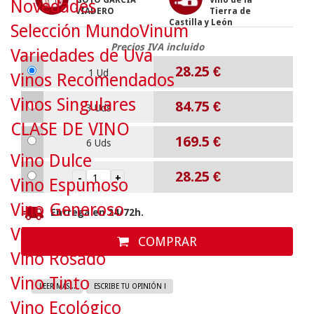
GOYO GARCÍA
Vino de la
Novedades
VIADERO
Tierra de
Castilla y León
Selección MundoVinum
Precios IVA incluido
Variedades de Uva
28.25
€
1 Ud
Vinos Recomendados
Vinos Singulares
84.75
€
3 Uds
CLASE DE VINO
169.5
€
6 Uds
Vino Dulce
28.25
€
Vino Espumoso
Vino Generoso
Entrega en 24/72h.
Vino Blanco
COMPRAR
Vino Rosado
Vino Tinto
LEER MAS...
ESCRIBE TU OPINIÓN !
Vino Ecológico