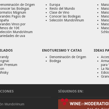
enominación de Origen
Europa
Maiso
onocer las Bodegas
Resto del Mundo
Mais
ormatos Mágnum
Clase de Vino
Mais
randes Pagos de
Conocer las Bodegas
Maiso
spaña
Selección MundoVinum
Mais
randes Vinos por
Maiso
enos de 10€
Mais
elección MundoVinum
Schlo
ariedades de uva
ILADOS
ENOTURISMO Y CATAS
IDEAS P
randy
Denominación de Origen
Acces
ognac
Bodega
Armar
in Premium
para 
on
La Na
hisky
Edici
Gran
CIONES
SÍGUENOS EN:
ción MundoVinum