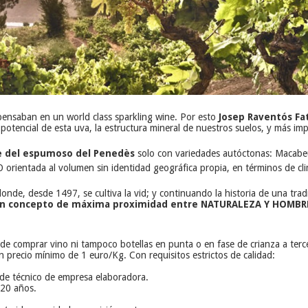
ensaban en un world class sparkling wine. Por esto
Josep Raventós Fat
potencial de esta uva, la estructura mineral de nuestros suelos, y más im
e del espumoso del Penedès
solo con variedades autóctonas: Macabeu,
 orientada al volumen sin identidad geográfica propia, en términos de cli
onde, desde 1497, se cultiva la vid; y continuando la historia de una trad
n un concepto de máxima proximidad entre NATURALEZA Y HOMBR
ede comprar vino ni tampoco botellas en punta o en fase de crianza a ter
 precio mínimo de 1 euro/Kg. Con requisitos estrictos de calidad:
e de técnico de empresa elaboradora.
 20 años.