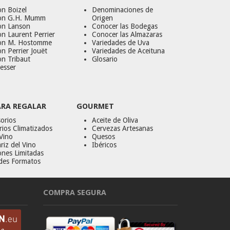
n Boizel
Denominaciones de
on G.H. Mumm
Origen
on Lanson
Conocer las Bodegas
n Laurent Perrier
Conocer las Almazaras
on M. Hostomme
Variedades de Uva
n Perrier Jouët
Variedades de Aceituna
on Tribaut
Glosario
esser
ARA REGALAR
GOURMET
orios
Aceite de Oliva
ios Climatizados
Cervezas Artesanas
Vino
Quesos
riz del Vino
Ibéricos
ones Limitadas
des Formatos
COMPRA SEGURA