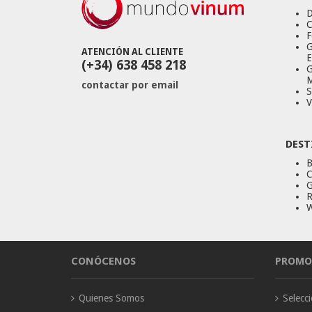
D
C
F
G
ATENCIÓN AL CLIENTE
E
(+34) 638 458 218
G
M
contactar por email
S
V
DEST
B
C
G
R
W
CONÓCENOS
PROMO
Quienes Somos
Selec