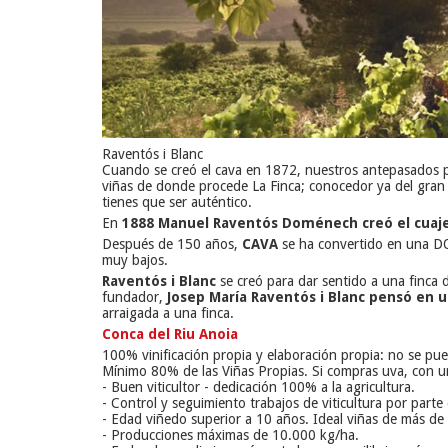
Raventós i Blanc
Cuando se creó el cava en 1872, nuestros antepasados p
viñas de donde procede La Finca; conocedor ya del gran 
tienes que ser auténtico.
En
1888 Manuel Raventós Doménech creó el cuaj
Después de 150 años,
CAVA
se ha convertido en una DO
muy bajos.
Raventós i Blanc
se creó para dar sentido a una finca d
fundador,
Josep María Raventós i Blanc pensó e
arraigada a una finca.
Conca del Riu Anoia
100% vinificación propia y elaboración propia: no se pu
Mínimo 80% de las Viñas Propias. Si compras uva, con un
- Buen viticultor - dedicación 100% a la agricultura.
- Control y seguimiento trabajos de viticultura por part
- Edad viñedo superior a 10 años. Ideal viñas de más de
- Producciones máximas de 10.000 kg/ha.