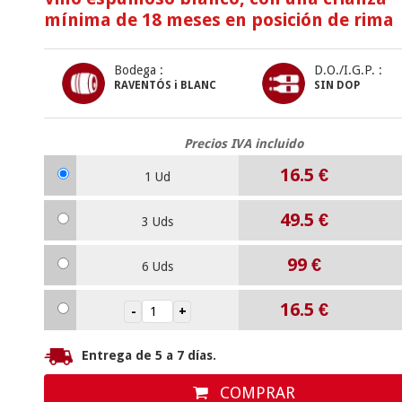
mínima de 18 meses en posición de rima
Bodega :
D.O./I.G.P. :
RAVENTÓS i BLANC
SIN DOP
Precios IVA incluido
16.5
€
1 Ud
49.5
€
3 Uds
99
€
6 Uds
16.5
€
Entrega de 5 a 7 días.
COMPRAR