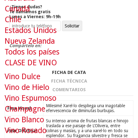
¿Tienes dudas?
Canadá
Te llamamos gratis
Lunes a Viernes: 9h-19h
Chile
Estados Unidos
Nueva Zelanda
Compártelo en:
Todos los países
CLASE DE VINO
FICHA DE CATA
Vino Dulce
FICHA TÉCNICA
Vino de Hielo
COMENTARIOS
Vino Espumoso
Milesimé Xarel·lo despliega una inagotable
Champagne
Fase Visual:
efervescencia de diminutas burbujas.
Vino Blanco
Su intenso aroma de frutas blancas e hinojo
traslada a ese paisaje de L’Olivera, entre
Vino Rosado
Fase Olfativa:
colinas y masías, y a una xarel·lo en todo su
esplendor. Su fragancia silvestre y fresca se