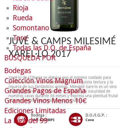
Rioja
Rueda
Somontano
Toro
JUVÉ & CAMPS MILESIMÉ
Todas las D.O. de España
XAREL·LO 2017
BÚSQUEDA POR
Bodegas
Xarel·lo de L’Olivera se elabora con el máximo cuidado para
Colección Vinos Mágnum
preservar su carácter mediterráneo, su exquisita textura y la
riqueza de sus fantásticos aromas. Milesimé Xare·lo es un vino
Grandes Pagos de España
de larga guarda que reposa en el silencio y la oscuridad de
nuestras cavas durante 36 meses y expresa una plenitud frutal
Grandes Vinos Menos 10€
que se combina con finas notas de crianza.
Ediciones Limitadas
Bodega :
D.O./I.G.P. :
La Liga del 99
JUVÉ & CAMPS
Cava