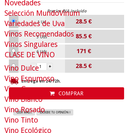
Novedades
Precios IVA incluido
Selección MundoVinum
28.5
€
Variedades de Uva
1 Ud
Vinos Recomendados
85.5
€
3 Uds
Vinos Singulares
171
€
6 Uds
CLASE DE VINO
28.5
€
Vino Dulce
Vino Espumoso
Entrega en 24/72h.
Vino Generoso
COMPRAR
Vino Blanco
Vino Rosado
LEER MAS...
ESCRIBE TU OPINIÓN !
Vino Tinto
Vino Ecológico