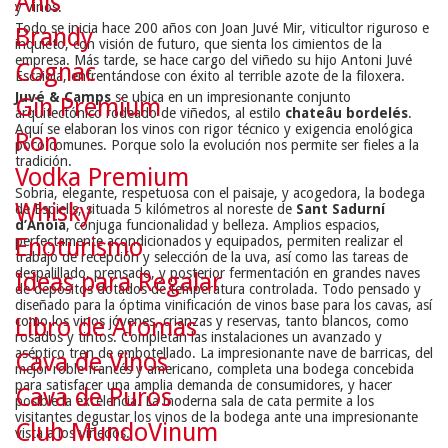
Anís
y vinos.
Todo se inicia hace 200 años con Joan Juvé Mir, viticultor riguroso e
Brandy
inquieto, con visión de futuro, que sienta los cimientos de la
empresa. Más tarde, se hace cargo del viñedo su hijo Antoni Juvé
Cognac
Escaiola, enfrentándose con éxito al terrible azote de la filoxera.
Juvé & Camps
se ubica en un impresionante conjunto
Gin Premium
arquitectónico rodeado de viñedos, al estilo
chateâu bordelés
.
Aquí se elaboran los vinos con rigor técnico y exigencia enológica
Ron
poco comunes. Porque solo la evolución nos permite ser fieles a la
tradición.
Vodka Premium
Sobria, elegante, respetuosa con el paisaje, y acogedora, la bodega
Whisky
de Espiells, situada 5 kilómetros al noreste de
Sant Sadurní
d’Anoia
, conjuga funcionalidad y belleza. Amplios espacios,
perfectamente acondicionados y equipados, permiten realizar el
Enoturismo
trabajo de recepción y selección de la uva, así como las tareas de
despalillado, prensado, y posterior fermentación en grandes naves
Ideas para Regalar
de depósitos dotados de temperatura controlada. Todo pensado y
diseñado para la óptima vinificación de vinos base para los cavas, así
como los vinos jóvenes, crianzas y reservas, tanto blancos, como
Libro de Aromas
rosados y tintos. Completan las instalaciones un avanzado y
aséptico tren de embotellado. La impresionante nave de barricas, del
Cava de Vinos
mejor roble francés y americano, completa una bodega concebida
para satisfacer una amplia demanda de consumidores, y hacer
Cava de Puros
posible la excelencia. La moderna sala de cata permite a los
visitantes degustar los vinos de la bodega ante una impresionante
Club MundoVinum
vista a los viñedos.