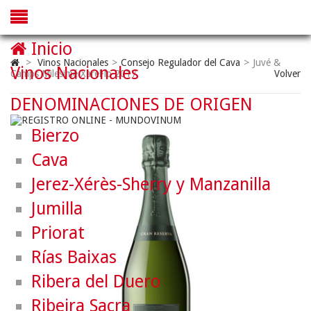
Inicio
>
Vinos Nacionales
>
Consejo Regulador del Cava
>
Juvé &
Vinos Nacionales
Camps Milesimé Xarel·lo 2017
Volver
DENOMINACIONES DE ORIGEN
Bierzo
Cava
Jerez-Xérès-Sherry y Manzanilla
Jumilla
Priorat
Rías Baixas
Ribera del Duero
Ribeira Sacra