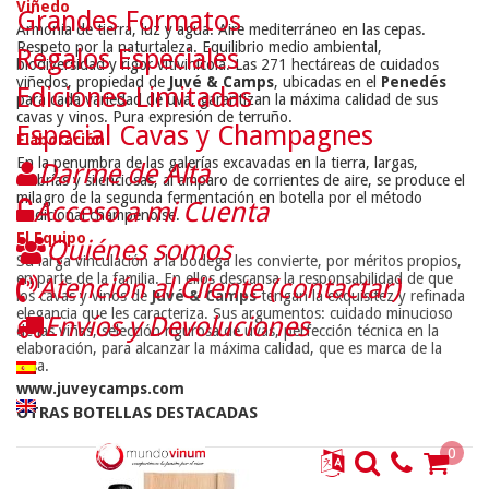
Viñedo
Grandes Formatos
Armonía de tierra, luz y agua. Aire mediterráneo en las cepas.
Respeto por la naturtaleza. Equilibrio medio ambiental,
Regalos Especiales
biodiversidad y rigor vitivinícola. Las 271 hectáreas de cuidados
viñedos, propiedad de
Juvé & Camps
, ubicadas en el
Penedés
Ediciones Limitadas
para cada variedad de uva, garantizan la máxima calidad de sus
cavas y vinos. Pura expresión de terruño.
Especial Cavas y Champagnes
Elaboración
En la penumbra de las galerías excavadas en la tierra, largas,
Darme de Alta
umbrías y silenciosas, al amparo de corrientes de aire, se produce el
milagro de la segunda fermentación en botella por el método
Acceso a mi Cuenta
tradicional champenoise.
El Equipo
Quiénes somos
Su larga vinculación a la bodega les convierte, por méritos propios,
en parte de la familia. En ellos descansa la responsabilidad de que
Atención al Cliente (contactar)
los cavas y vinos de
Juvé & Camps
tengan la exquisitez y refinada
elegancia que les caracteriza. Sus argumentos: cuidado minucioso
Envíos y Devoluciones
de las viñas, selección rigurosa de uvas, perfección técnica en la
elaboración, para alcanzar la máxima calidad, que es marca de la
casa.
www.juveycamps.com
OTRAS BOTELLAS DESTACADAS
0