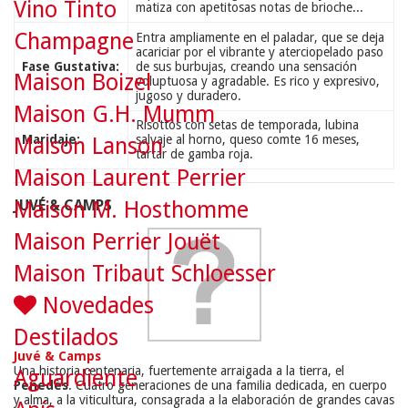
Vino Tinto
matiza con apetitosas notas de brioche...
Champagne
Entra ampliamente en el paladar, que se deja
acariciar por el vibrante y aterciopelado paso
Fase Gustativa:
de sus burbujas, creando una sensación
Maison Boizel
voluptuosa y agradable. Es rico y expresivo,
jugoso y duradero.
Maison G.H. Mumm
Risottos con setas de temporada, lubina
Maridaje:
salvaje al horno, queso comte 16 meses,
Maison Lanson
tartar de gamba roja.
Maison Laurent Perrier
JUVÉ & CAMPS
Maison M. Hosthomme
Maison Perrier Jouët
Maison Tribaut Schloesser
Novedades
Destilados
Juvé & Camps
Una historia centenaria, fuertemente arraigada a la tierra, el
Aguardiente
Penedès
. Cuatro generaciones de una familia dedicada, en cuerpo
y alma, a la viticultura, consagrada a la elaboración de grandes cavas