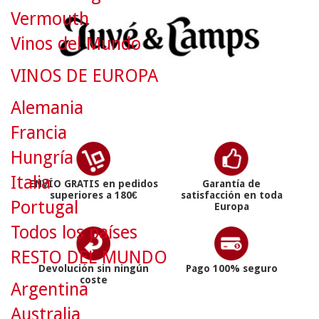
Vermouth
Vinos del Mundo
VINOS DE EUROPA
Alemania
Francia
Hungría
Italia
ENVÍO GRATIS en pedidos
Garantía de
superiores a 180€
satisfacción en toda
Portugal
Europa
Todos los países
RESTO DEL MUNDO
Devolución sin ningún
Pago 100% seguro
coste
Argentina
Australia