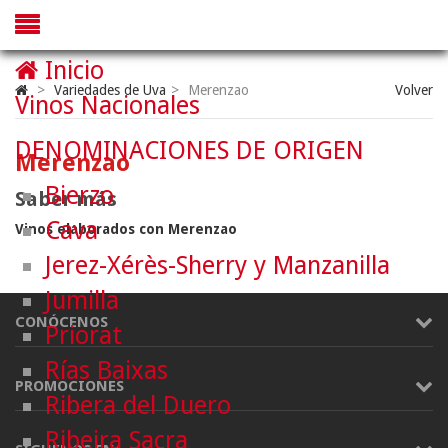
Inicio
>
Variedades de Uva
>
Merenzao
Volver
Vinos Nacionales
DENOMINACIONES DE ORIGEN
Merenzao
Bierzo
Saber más
Cava
Vinos elaborados con Merenzao
Jerez-Xérès-Sherry y Manzanilla
Jumilla
CONÓCENOS
Priorat
Rías Baixas
PROMOCIONES
Ribera del Duero
Ribeira Sacra