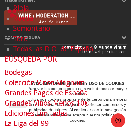
SÍGUENOS EN:
Rioja
Rueda
Somontano
Toro
COMPRA SEGURA
Todas las D.O. de España
Copyright 2014 © Mundo Vinum
Diseño Web por Difadi.com
BÚSQUEDA POR
Bodegas
Colección Vinos Mágnum
AVISO MAYOR DE 18 AÑOS Y USO DE COOKIES
Para ver los contenidos de esta web debes ser mayor
Grandes Pagos de España
de edad.
Utilizamos cookies propias y de terceros para mejorar
Grandes Vinos Menos 10€
cerrar
la experiencia de navegación, y ofrecer contenidos y
publicidad de interés. Al continuar con la navegación
Ediciones Limitadas
entendemos que se acepta nuestra política de
cookies.
La Liga del 99