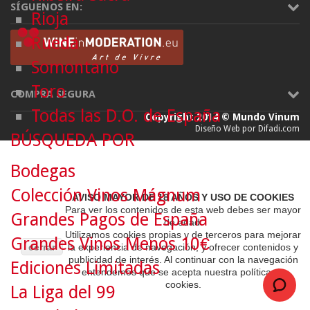
SÍGUENOS EN:
Rioja
Rueda
Somontano
Toro
COMPRA SEGURA
Todas las D.O. de España
Copyright 2014 © Mundo Vinum
Diseño Web por Difadi.com
BÚSQUEDA POR
Bodegas
Colección Vinos Mágnum
AVISO MAYOR DE 18 AÑOS Y USO DE COOKIES
Para ver los contenidos de esta web debes ser mayor
Grandes Pagos de España
de edad.
Utilizamos cookies propias y de terceros para mejorar
Grandes Vinos Menos 10€
cerrar
la experiencia de navegación, y ofrecer contenidos y
publicidad de interés. Al continuar con la navegación
Ediciones Limitadas
entendemos que se acepta nuestra política de
cookies.
La Liga del 99