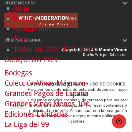
SÍGUENOS EN:
Rioja
Rueda
Somontano
Toro
COMPRA SEGURA
Todas las D.O. de España
Copyright 2014 © Mundo Vinum
Diseño Web por Difadi.com
BÚSQUEDA POR
Bodegas
Colección Vinos Mágnum
AVISO MAYOR DE 18 AÑOS Y USO DE COOKIES
Para ver los contenidos de esta web debes ser mayor
Grandes Pagos de España
de edad.
Utilizamos cookies propias y de terceros para mejorar
Grandes Vinos Menos 10€
cerrar
la experiencia de navegación, y ofrecer contenidos y
publicidad de interés. Al continuar con la navegación
Ediciones Limitadas
entendemos que se acepta nuestra política de
cookies.
La Liga del 99