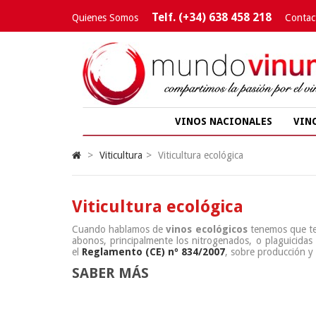
Telf. (+34) 638 458 218
Quienes Somos
Contac
VINOS NACIONALES
VIN
>
Viticultura
>
Viticultura ecológica
Viticultura ecológica
Cuando hablamos de
vinos ecológicos
tenemos que ten
abonos, principalmente los nitrogenados, o plaguicidas 
el
Reglamento (CE) nº 834/2007
, sobre producción y
SABER MÁS