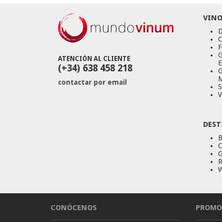
VINO
D
C
F
G
ATENCIÓN AL CLIENTE
E
(+34) 638 458 218
G
M
contactar por email
S
V
DEST
B
C
G
R
W
CONÓCENOS
PROMO