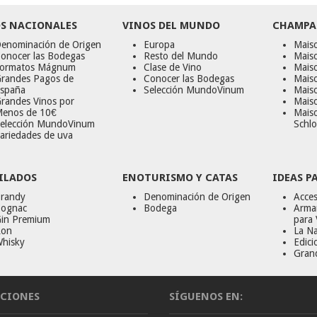
S NACIONALES
VINOS DEL MUNDO
CHAMPA
enominación de Origen
Europa
Maiso
onocer las Bodegas
Resto del Mundo
Mais
ormatos Mágnum
Clase de Vino
Mais
randes Pagos de
Conocer las Bodegas
Maiso
spaña
Selección MundoVinum
Mais
randes Vinos por
Maiso
enos de 10€
Mais
elección MundoVinum
Schlo
ariedades de uva
ILADOS
ENOTURISMO Y CATAS
IDEAS P
randy
Denominación de Origen
Acces
ognac
Bodega
Armar
in Premium
para 
on
La Na
hisky
Edici
Gran
CIONES
SÍGUENOS EN: