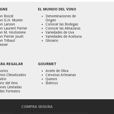
GNE
EL MUNDO DEL VINO
n Boizel
Denominaciones de
on G.H. Mumm
Origen
on Lanson
Conocer las Bodegas
n Laurent Perrier
Conocer las Almazaras
on M. Hostomme
Variedades de Uva
n Perrier Jouët
Variedades de Aceituna
on Tribaut
Glosario
esser
ARA REGALAR
GOURMET
orios
Aceite de Oliva
ios Climatizados
Cervezas Artesanas
Vino
Quesos
riz del Vino
Ibéricos
ones Limitadas
des Formatos
COMPRA SEGURA