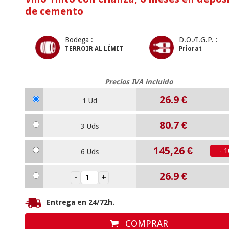
de cemento
Bodega :
D.O./I.G.P. :
TERROIR AL LÍMIT
Priorat
Precios IVA incluido
26.9
€
1 Ud
80.7
€
3 Uds
145,26 €
- 
6 Uds
26.9
€
Entrega en 24/72h.
COMPRAR