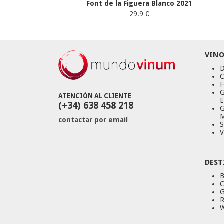
Font de la Figuera Blanco 2021
29.9 €
VINO
D
C
F
G
ATENCIÓN AL CLIENTE
E
(+34) 638 458 218
G
M
contactar por email
S
V
DEST
B
C
G
R
W