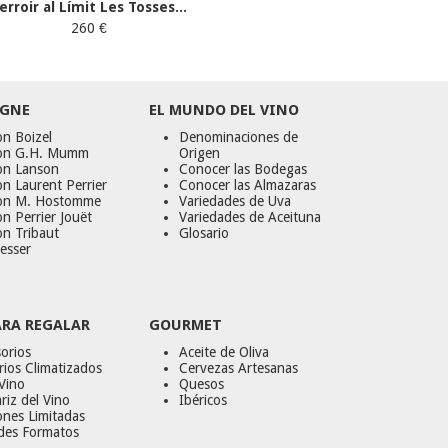
erroir al Límit Les Tosses...
260 €
GNE
EL MUNDO DEL VINO
n Boizel
Denominaciones de
on G.H. Mumm
Origen
on Lanson
Conocer las Bodegas
n Laurent Perrier
Conocer las Almazaras
on M. Hostomme
Variedades de Uva
n Perrier Jouët
Variedades de Aceituna
on Tribaut
Glosario
esser
ARA REGALAR
GOURMET
orios
Aceite de Oliva
ios Climatizados
Cervezas Artesanas
Vino
Quesos
riz del Vino
Ibéricos
ones Limitadas
des Formatos