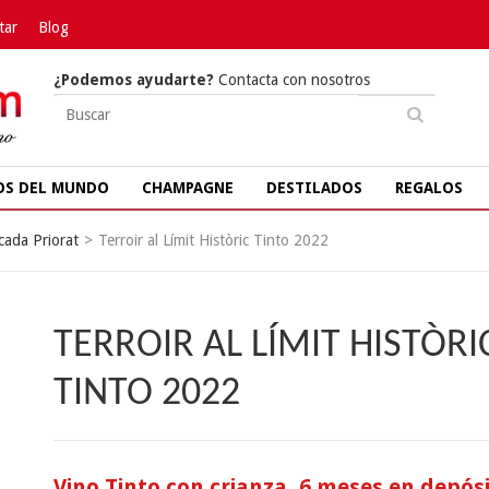
tar
Blog
¿Podemos ayudarte?
Contacta con nosotros
OS DEL MUNDO
CHAMPAGNE
DESTILADOS
REGALOS
cada Priorat
>
Terroir al Límit Històric Tinto 2022
TERROIR AL LÍMIT HISTÒRI
TINTO 2022
Vino Tinto con crianza, 6 meses en depós