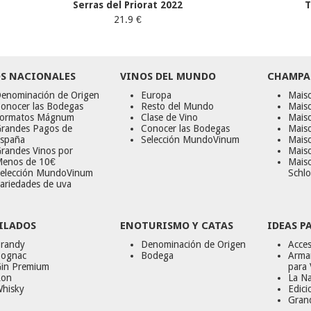
Serras del Priorat 2022
T
21.9 €
S NACIONALES
VINOS DEL MUNDO
CHAMPA
enominación de Origen
Europa
Maiso
onocer las Bodegas
Resto del Mundo
Mais
ormatos Mágnum
Clase de Vino
Mais
randes Pagos de
Conocer las Bodegas
Maiso
spaña
Selección MundoVinum
Mais
randes Vinos por
Maiso
enos de 10€
Mais
elección MundoVinum
Schlo
ariedades de uva
ILADOS
ENOTURISMO Y CATAS
IDEAS P
randy
Denominación de Origen
Acces
ognac
Bodega
Armar
in Premium
para 
on
La Na
hisky
Edici
Gran