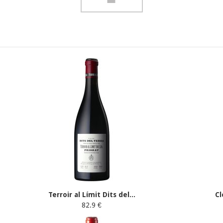
Terroir al Límit Dits del...
Cl
82.9 €