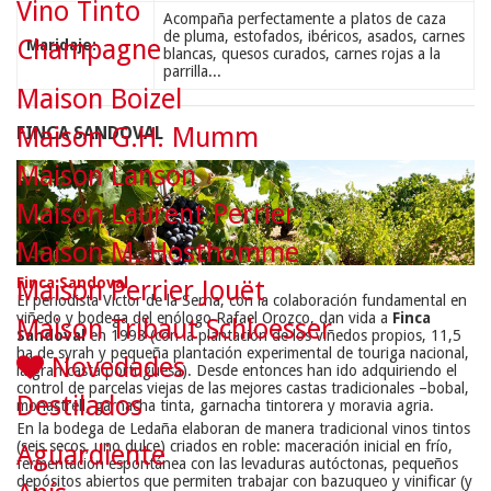
Vino Tinto
Acompaña perfectamente a platos de caza
de pluma, estofados, ibéricos, asados, carnes
Champagne
Maridaje:
blancas, quesos curados, carnes rojas a la
parrilla...
Maison Boizel
Maison G.H. Mumm
FINCA SANDOVAL
Maison Lanson
Maison Laurent Perrier
Maison M. Hosthomme
Finca Sandoval
Maison Perrier Jouët
El periodista Víctor de la Serna, con la colaboración fundamental en
viñedo y bodega del enólogo Rafael Orozco, dan vida a
Finca
Maison Tribaut Schloesser
Sandoval
en 1998 (con la plantación de los viñedos propios, 11,5
ha de syrah y pequeña plantación experimental de touriga nacional,
Novedades
la gran casta portuguesa). Desde entonces han ido adquiriendo el
control de parcelas viejas de las mejores castas tradicionales –bobal,
Destilados
monastrell, garnacha tinta, garnacha tintorera y moravia agria.
En la bodega de Ledaña elaboran de manera tradicional vinos tintos
(seis secos, uno dulce) criados en roble: maceración inicial en frío,
Aguardiente
fermentación espontánea con las levaduras autóctonas, pequeños
depósitos abiertos que permiten trabajar con bazuqueo y vinificar (y