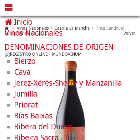
Inicio
>
Vinos Nacionales
>
Castilla La Mancha
>
Finca Sandoval
Vinos Nacionales
Fundamentalista 2022
Volver
DENOMINACIONES DE ORIGEN
Bierzo
Cava
Jerez-Xérès-Sherry y Manzanilla
Jumilla
Priorat
Rías Baixas
Ribera del Duero
Ribeira Sacra