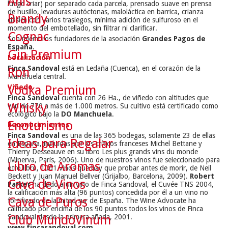
Anís
luego criar) por separado cada parcela, prensado suave en prensa
de husillo, levaduras autóctonas, maloláctica en barrica, crianza
Brandy
clásica con varios trasiegos, mínima adición de sulfuroso en el
momento del embotellado, sin filtrar ni clarificar.
Cognac
Son miembros fundadores de la asociación
Grandes Pagos de
España
.
Gin Premium
Localización
Finca Sandoval
está en Ledaña (Cuenca), en el corazón de la
Ron
Manchuela central.
Viñedo
Vodka Premium
Finca Sandoval
cuenta con 26 Ha., de viñedo con altitudes que
Whisky
van de 770 a más de 1.000 metros. Su cultivo está certificado como
ecológico bajo la
DO Manchuela
.
Enoturismo
Reconocimientos
Finca Sandoval
es una de las 365 bodegas, solamente 23 de ellas
Ideas para Regalar
en España, incluidas por los críticos franceses Michel Bettane y
Thierry Desseauve en su libro Les plus grands vins du monde
(Minerva, París, 2006). Uno de nuestros vinos fue seleccionado para
Libro de Aromas
otro libro, 1001 vinos que hay que probar antes de morir, de Neil
Beckett y Juan Manuel Bellver (Grijalbo, Barcelona, 2009).
Robert
Cava de Vinos
Parker
ha dado a un vino de Finca Sandoval, el Cuvée TNS 2004,
la calificación más alta (96 puntos) concedida por él a un vino no
Cava de Puros
fortificado de la mitad sur de España. The Wine Advocate ha
calificado por encima de los 90 puntos todos los vinos de Finca
Sandoval desde la primera añada, 2001.
Club MundoVinum
www.fincasandoval.com