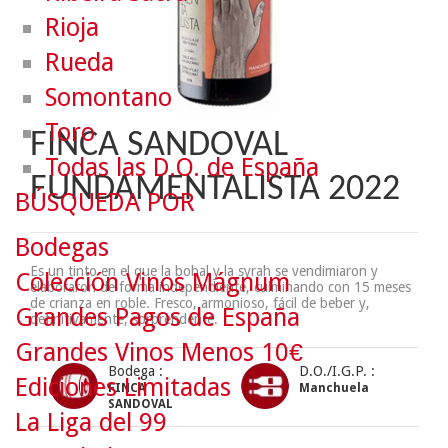
Rioja
Rueda
Somontano
Toro
FINCA SANDOVAL
Todas las D.O. de España
FUNDAMENTALISTA 2022
BÚSQUEDA POR
Bodegas
Es un tinto en el que la bobal y la syrah se vendimiaron y
Colección Vinos Mágnum
elaboraron de forma independiente, culminando con 15 meses
de crianza en roble. Fresco, armonioso, fácil de beber y,
Grandes Pagos de España
definitivamente, sorprendente.
Grandes Vinos Menos 10€
Bodega :
D.O./I.G.P. :
Ediciones Limitadas
FINCA
Manchuela
SANDOVAL
La Liga del 99