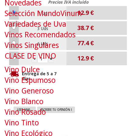
Novedades
Precios IVA incluido
Selección MundoVinum
12.9
€
1 Ud
Variedades de Uva
38.7
€
3 Uds
Vinos Recomendados
77.4
€
Vinos Singulares
6 Uds
CLASE DE VINO
12.9
€
Vino Dulce
Entrega de 5 a 7
Vino Espumoso
días.
Vino Generoso
Vino Blanco
Vino Rosado
LEER MAS...
ESCRIBE TU OPINIÓN !
Vino Tinto
Vino Ecológico