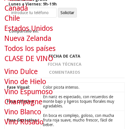
Lunes a Viernes: 9h-19h
Canadá
Chile
Estados Unidos
Compártelo en:
Nueva Zelanda
Todos los países
FICHA DE CATA
CLASE DE VINO
FICHA TÉCNICA
Vino Dulce
COMENTARIOS
Vino de Hielo
Fase Visual:
Color picota intenso.
Vino Espumoso
En nariz es especiado, con recuerdos de
Champagne
Fase Olfativa:
monte bajo y ligeros toques florales muy
agradables.
Vino Blanco
En boca es complejo, goloso, con mucha
Fase Gustativa:
fruta roja suave, mucho frescor, fácil de
Vino Rosado
beber.