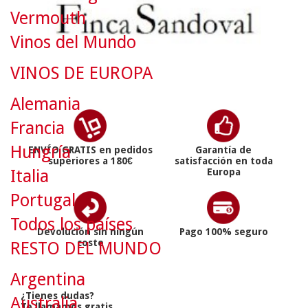
Vermouth
Vinos del Mundo
VINOS DE EUROPA
Alemania
Francia
Hungría
ENVÍO GRATIS en pedidos
Garantía de
superiores a 180€
satisfacción en toda
Europa
Italia
Portugal
Todos los países
Devolución sin ningún
Pago 100% seguro
coste
RESTO DEL MUNDO
Argentina
¿Tienes dudas?
Australia
Te llamamos gratis