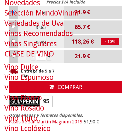
Novedades
Precios IVA incluido
Selección MundoVinum
21.9
€
1 Ud
Variedades de Uva
65.7
€
3 Uds
Vinos Recomendados
118,26 €
- 10%
Vinos Singulares
6 Uds
CLASE DE VINO
21.9
€
Vino Dulce
Entrega de 5 a 7
Vino Espumoso
días.
Vino Generoso
COMPRAR
Vino Blanco
95
Vino Rosado
Otras añadas y formatos disponibles:
Vino Tinto
Pasos de San Martín Magnum 2019
51,90 €
Vino Ecológico